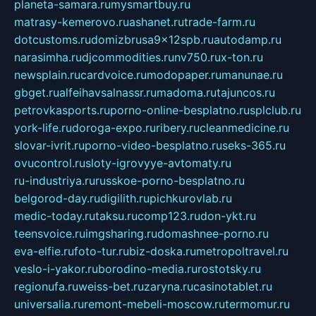
planeta-samara.ru
mysmartbuy.ru
matrasy-kemerovo.ru
ashanet.ru
trade-farm.ru
dotcustoms.ru
domizbrusa9x12spb.ru
autodamp.ru
narasimha.ru
djcommodities.ru
nv750.ru
x-ton.ru
newsplain.ru
cardvoice.ru
modopaper.ru
manunae.ru
gbget.ru
alfeihavsalnassr.ru
madoma.ru
tajuncos.ru
petrovkasports.ru
porno-online-besplatno.ru
splclub.ru
york-life.ru
doroga-expo.ru
ribery.ru
cleanmedicine.ru
slovar-ivrit.ru
porno-video-besplatno.ru
seks-365.ru
ovucontrol.ru
sloty-igrovyye-avtomaty.ru
ru-industriya.ru
russkoe-porno-besplatno.ru
belgorod-day.ru
digilith.ru
pichkurovlab.ru
medic-today.ru
taksu.ru
comp123.ru
don-ykt.ru
teensvoice.ru
imgsharing.ru
domashnee-porno.ru
eva-elfie.ru
foto-tur.ru
biz-doska.ru
metropoltravel.ru
veslo-i-yakor.ru
borodino-media.ru
rostotsky.ru
regionufa.ru
weiss-bet.ru
zaryna.ru
casinotablet.ru
universalia.ru
remont-mebeli-moscow.ru
termomur.ru