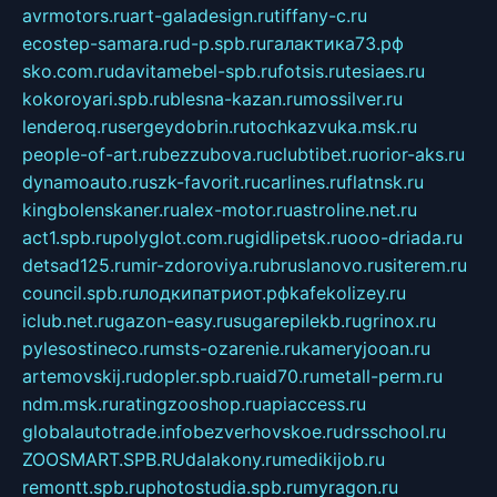
avrmotors.ru
art-galadesign.ru
tiffany-c.ru
ecostep-samara.ru
d-p.spb.ru
галактика73.рф
sko.com.ru
davitamebel-spb.ru
fotsis.ru
tesiaes.ru
kokoroyari.spb.ru
blesna-kazan.ru
mossilver.ru
lenderoq.ru
sergeydobrin.ru
tochkazvuka.msk.ru
people-of-art.ru
bezzubova.ru
clubtibet.ru
orior-aks.ru
dynamoauto.ru
szk-favorit.ru
carlines.ru
flatnsk.ru
kingbolenskaner.ru
alex-motor.ru
astroline.net.ru
act1.spb.ru
polyglot.com.ru
gidlipetsk.ru
ooo-driada.ru
detsad125.ru
mir-zdoroviya.ru
bruslanovo.ru
siterem.ru
council.spb.ru
лодкипатриот.рф
kafekolizey.ru
iclub.net.ru
gazon-easy.ru
sugarepilekb.ru
grinox.ru
pylesostineco.ru
msts-ozarenie.ru
kameryjooan.ru
artemovskij.ru
dopler.spb.ru
aid70.ru
metall-perm.ru
ndm.msk.ru
ratingzooshop.ru
apiaccess.ru
globalautotrade.info
bezverhovskoe.ru
drsschool.ru
ZOOSMART.SPB.RU
dalakony.ru
medikijob.ru
remontt.spb.ru
photostudia.spb.ru
myragon.ru