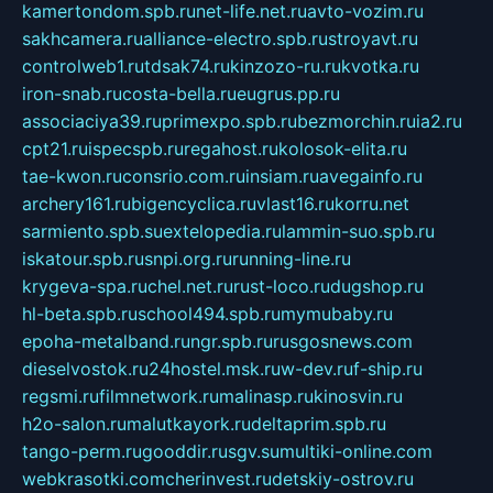
kamertondom.spb.ru
net-life.net.ru
avto-vozim.ru
sakhcamera.ru
alliance-electro.spb.ru
stroyavt.ru
controlweb1.ru
tdsak74.ru
kinzozo-ru.ru
kvotka.ru
iron-snab.ru
costa-bella.ru
eugrus.pp.ru
associaciya39.ru
primexpo.spb.ru
bezmorchin.ru
ia2.ru
cpt21.ru
ispecspb.ru
regahost.ru
kolosok-elita.ru
tae-kwon.ru
consrio.com.ru
insiam.ru
avegainfo.ru
archery161.ru
bigencyclica.ru
vlast16.ru
korru.net
sarmiento.spb.su
extelopedia.ru
lammin-suo.spb.ru
iskatour.spb.ru
snpi.org.ru
running-line.ru
krygeva-spa.ru
chel.net.ru
rust-loco.ru
dugshop.ru
hl-beta.spb.ru
school494.spb.ru
mymubaby.ru
epoha-metalband.ru
ngr.spb.ru
rusgosnews.com
dieselvostok.ru
24hostel.msk.ru
w-dev.ru
f-ship.ru
regsmi.ru
filmnetwork.ru
malinasp.ru
kinosvin.ru
h2o-salon.ru
malutkayork.ru
deltaprim.spb.ru
tango-perm.ru
gooddir.ru
sgv.su
multiki-online.com
webkrasotki.com
cherinvest.ru
detskiy-ostrov.ru