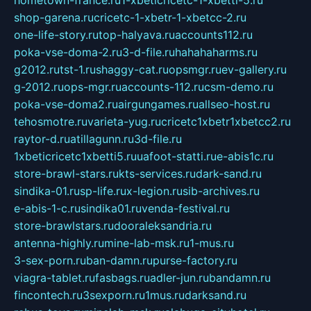
shop-garena.ru
cricetc-1-xbetr-1-xbetcc-2.ru
one-life-story.ru
top-halyava.ru
accounts112.ru
poka-vse-doma-2.ru
3-d-file.ru
hahahaharms.ru
g2012.ru
tst-1.ru
shaggy-cat.ru
opsmgr.ru
ev-gallery.ru
g-2012.ru
ops-mgr.ru
accounts-112.ru
csm-demo.ru
poka-vse-doma2.ru
airgungames.ru
allseo-host.ru
tehosmotre.ru
varieta-yug.ru
cricetc1xbetr1xbetcc2.ru
raytor-d.ru
atillagunn.ru
3d-file.ru
1xbeticricetc1xbetti5.ru
uafoot-statti.ru
e-abis1c.ru
store-brawl-stars.ru
kts-services.ru
dark-sand.ru
sindika-01.ru
sp-life.ru
x-legion.ru
sib-archives.ru
e-abis-1-c.ru
sindika01.ru
venda-festival.ru
store-brawlstars.ru
dooraleksandria.ru
antenna-highly.ru
mine-lab-msk.ru
1-mus.ru
3-sex-porn.ru
ban-damn.ru
purse-factory.ru
viagra-tablet.ru
fasbags.ru
adler-jun.ru
bandamn.ru
fincontech.ru
3sexporn.ru
1mus.ru
darksand.ru