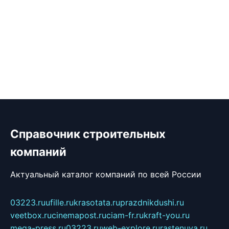
Справочник строительных
компаний
Актуальный каталог компаний по всей России
03223.ru
ufille.ru
krasotata.ru
prazdnikdushi.ru
veetbox.ru
cinemapost.ru
ciam-fr.ru
kraft-you.ru
mega-press.ru
03223.ru
web-explore.ru
rastenuya.ru