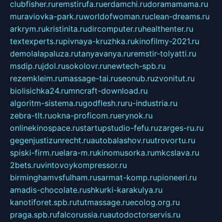
clubfisher.ru
remstirufa.ru
erdamchi.ru
doramamama.ru
muraviovka-park.ru
worldofwoman.ru
clean-dreams.ru
arkrym.ru
kristinita.ru
dircomputer.ru
healthenter.ru
textexperts.ru
pivnaya-kruzhka.ru
kinofilmy-2021.ru
demolalapaluza.ru
tanyavanya.ru
remstir-tolyatti.ru
msdip.ru
jdol.ru
sokolovr.ru
newtech-spb.ru
rezemkleim.ru
massage-tai.ru
seonub.ru
zvonitut.ru
biolisichka24.ru
mncraft-download.ru
algoritm-sistema.ru
godflesh.ru
ru-industria.ru
zebra-tlt.ru
okna-proficom.ru
erynok.ru
onlinekinospace.ru
startupstudio-fefu.ru
zarges-ru.ru
gegenjustizunrecht.ru
autobalashov.ru
utrovortu.ru
spiski-firm.ru
elara-m.ru
kinomusorka.ru
mkcslava.ru
2bets.ru
vintovoykompressor.ru
birminghamvsfulham.ru
sarmat-komp.ru
pioneeri.ru
amadis-chocolate.ru
shkurki-karakulya.ru
kanotiforet.spb.ru
tutmassage.ru
ecolog.org.ru
praga.spb.ru
falcorussia.ru
autodoctorservis.ru