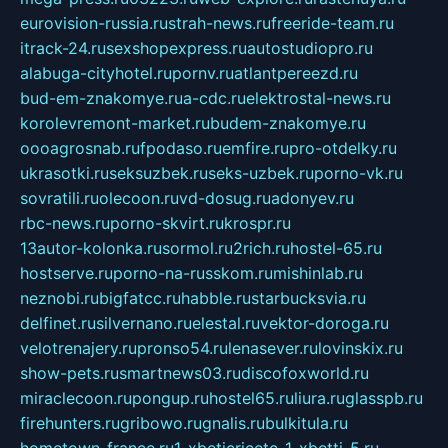
eurovision-russia.ru
strah-news.ru
freeride-team.ru
itrack-24.ru
sexshopexpress.ru
autostudiopro.ru
alabuga-cityhotel.ru
pornv.ru
atlantpereezd.ru
bud-em-znakomye.ru
a-cdc.ru
elektrostal-news.ru
korolevremont-market.ru
budem-znakomye.ru
oooagrosnab.ru
fpodaso.ru
emfire.ru
pro-otdelky.ru
ukrasotki.ru
seksuzbek.ru
seks-uzbek.ru
porno-vk.ru
sovratili.ru
olecoon.ru
vd-dosug.ru
adonyev.ru
rbc-news.ru
porno-skvirt.ru
krospr.ru
13autor-kolonka.ru
sormol.ru
2rich.ru
hostel-65.ru
hostserve.ru
porno-na-russkom.ru
mishinlab.ru
neznobi.ru
bigfatcc.ru
habble.ru
starbucksvia.ru
delfinet.ru
silvernano.ru
elestal.ru
vektor-doroga.ru
velotrenajery.ru
pronso54.ru
lenasever.ru
lovinskix.ru
show-pets.ru
smartnews03.ru
discofoxworld.ru
miraclecoon.ru
pongup.ru
hostel65.ru
liura.ru
glasspb.ru
firehunters.ru
gribowo.ru
gnalis.ru
bulkitula.ru
hometown-france.ru
1-xbeticricetc-1-xbetti-5.ru