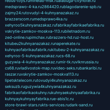
rebus-toys.ru
minelab-msk.ru
alabuga-cityhotel.ru
medsprawo-4-ka.ru
2864420.ru
blagodarenie-spb.ru
zajmy24.ru
tovudyi-4-kuhnyanazakaz.ru
brazzerscom.ru
medsprawo4ka.ru
xehyroo5kuhnyanazakaz.ru
fabrikayfabrikaefabrika.ru
vskrytie-zamkov-moskva-113.ru
biletnadom.ru
zed-online.ru
pimchax.ru
brazzers-hd.ru
z-host.ru
kitubeu2kuhnyanazakaz.ru
naperekate.ru
kuhnyaofabrikaufabrik.ru
kitubeu-2-kuhnyanazakaz.ru
xehyroo-5-kuhnyanazakaz.ru
cs-68.ru
guzywia-4-kuhnyanazakaz.ru
mir-tk.ru
vlknrussia.ru
cs68.ru
vladivostok-map.ru
video-seks.ru
bankaribi.ru
raszar.ru
vskrytie-zamkov-moskva113.ru
lipetsktelecom.ru
tovudyi4kuhnyanazakaz.ru
seksuzb.ru
guzywia4kuhnyanazakaz.ru
fabrikaofabrikaokuhny.ru
kuhnyaekuhnyaafabrika.ru
kuhnyaykuhnyayfabrika.ru
e-abis1c.ru
store-brawl-stars.ru
kts-services.ru
dark-sand.ru