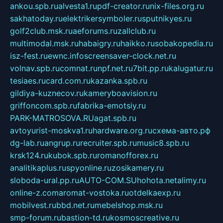
ankou.spb.ru
alvesta1.ru
pdf-creator.ru
nix-files.org.ru
sakhatoday.ru
elektrikersymboler.ru
sputnikyes.ru
golf2club.msk.ru
aeforums.ru
zallclub.ru
multimodal.msk.ru
habaigry.ru
haikko.ru
sobakopedia.ru
isz-fest.ru
ewnc.info
screensaver-clock.net.ru
volnav.spb.ru
comnat.ru
npf.net.ru
7bit.pp.ru
kalugatur.ru
tesiaes.ru
card.com.ru
kazanka.spb.ru
gildiya-kuznecov.ru
kameryboavision.ru
griffoncom.spb.ru
fabrika-emotsiy.ru
PARK-MATROSOVA.RU
agat.spb.ru
avtoyurist-moskva1.ru
hardware.org.ru
схема-авто.рф
dg-lab.ru
angrup.ru
recruiter.spb.ru
music8.spb.ru
krsk124.ru
kubok.spb.ru
romanofforex.ru
analitikaplus.ru
spyonline.ru
zosikamery.ru
sloboda-ural.pp.ru
AUTO-COM.SU
hohota.net
alimy.ru
online-z.com
aromat-vostoka.ru
otdelkaexp.ru
mobilvest.ru
bbd.net.ru
mebelshop.msk.ru
smp-forum.ru
bastion-td.ru
kosmoscreative.ru