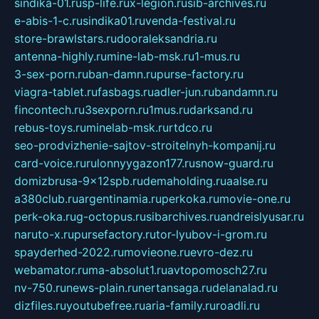
sindika-01.ru
sp-life.ru
x-legion.ru
sib-archives.ru
e-abis-1-c.ru
sindika01.ru
venda-festival.ru
store-brawlstars.ru
dooraleksandria.ru
antenna-highly.ru
mine-lab-msk.ru
1-mus.ru
3-sex-porn.ru
ban-damn.ru
purse-factory.ru
viagra-tablet.ru
fasbags.ru
adler-jun.ru
bandamn.ru
fincontech.ru
3sexporn.ru
1mus.ru
darksand.ru
rebus-toys.ru
minelab-msk.ru
rtdco.ru
seo-prodvizhenie-sajtov-stroitelnyh-kompanij.ru
card-voice.ru
rulonnyygazon177.ru
snow-guard.ru
domizbrusa-9x12spb.ru
demaholding.ru
aalse.ru
a380club.ru
argentinamia.ru
perkoka.ru
movie-one.ru
perk-oka.ru
g-octopus.ru
sibarchives.ru
andreislyusar.ru
naruto-x.ru
pursefactory.ru
tor-lyubov-i-grom.ru
spayderhed-2022.ru
movieone.ru
evro-dez.ru
webamator.ru
ma-absolut1.ru
avtopomosch27.ru
nv-750.ru
news-plain.ru
nertansaga.ru
delanalad.ru
dizfiles.ru
youtubefree.ru
aria-family.ru
roadli.ru