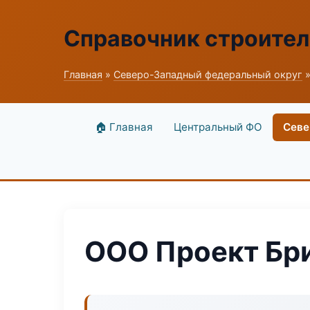
Справочник строите
Главная
»
Северо-Западный федеральный округ
»
🏠 Главная
Центральный ФО
Севе
ООО Проект Бр