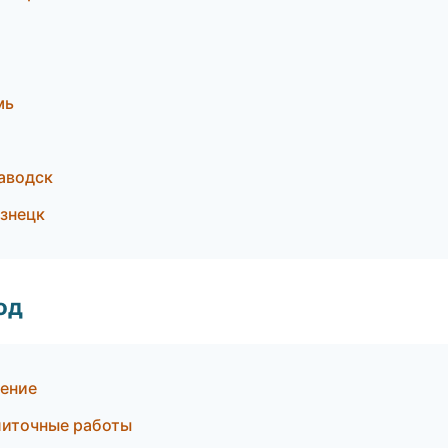
мь
аводск
знецк
од
ление
литочные работы