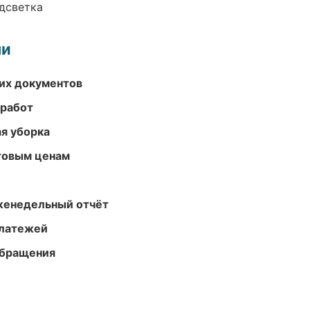
одсветка
ми
их документов
 работ
ая уборка
птовым ценам
женедельный отчёт
платежей
обращения