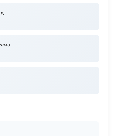
у.
уемо.