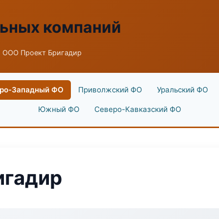
льных компаний
 ООО Проект Бригадир
ро-Западный ФО
Приволжский ФО
Уральский ФО
Южный ФО
Северо-Кавказский ФО
игадир