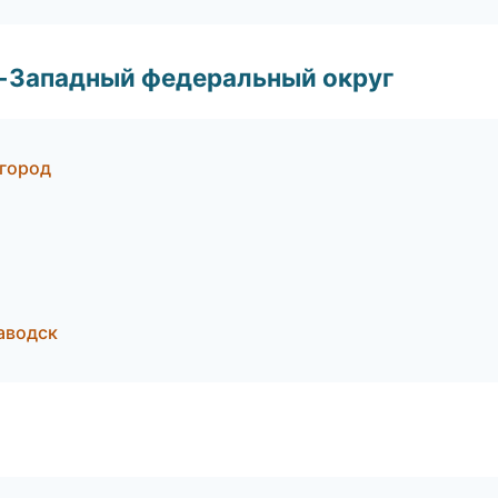
о-Западный федеральный округ
вгород
аводск