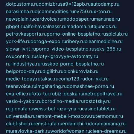
dotcustoms.ru
domizbrusa9x12spb.ru
autodamp.ru
narasimha.ru
djcommodities.ru
nv750.ru
x-ton.ru
newsplain.ru
cardvoice.ru
modopaper.ru
manunae.ru
gbget.ru
alfeihavsalnassr.ru
madoma.ru
tajuncos.ru
petrovkasports.ru
porno-online-besplatno.ru
splclub.ru
york-life.ru
doroga-expo.ru
ribery.ru
cleanmedicine.ru
slovar-ivrit.ru
porno-video-besplatno.ru
seks-365.ru
ovucontrol.ru
sloty-igrovyye-avtomaty.ru
ru-industriya.ru
russkoe-porno-besplatno.ru
belgorod-day.ru
digilith.ru
pichkurovlab.ru
medic-today.ru
taksu.ru
comp123.ru
don-ykt.ru
teensvoice.ru
imgsharing.ru
domashnee-porno.ru
eva-elfie.ru
foto-tur.ru
biz-doska.ru
metropoltravel.ru
veslo-i-yakor.ru
borodino-media.ru
rostotsky.ru
regionufa.ru
weiss-bet.ru
zaryna.ru
casinotablet.ru
universalia.ru
remont-mebeli-moscow.ru
termomur.ru
clubfisher.ru
remstirufa.ru
erdamchi.ru
doramamama.ru
muraviovka-park.ru
worldofwoman.ru
clean-dreams.ru