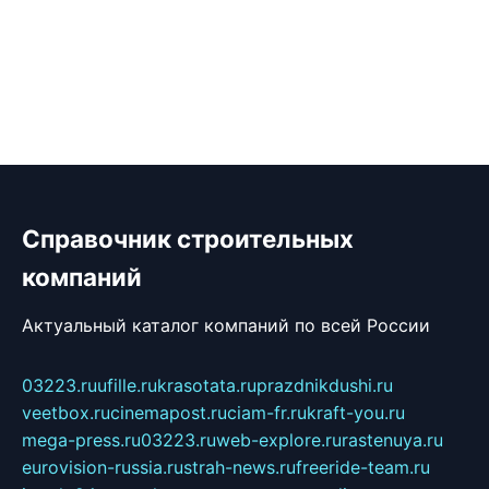
Справочник строительных
компаний
Актуальный каталог компаний по всей России
03223.ru
ufille.ru
krasotata.ru
prazdnikdushi.ru
veetbox.ru
cinemapost.ru
ciam-fr.ru
kraft-you.ru
mega-press.ru
03223.ru
web-explore.ru
rastenuya.ru
eurovision-russia.ru
strah-news.ru
freeride-team.ru