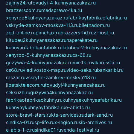
zajmy24.ru
tovudyi-4-kuhnyanazakaz.ru
brazzerscom.ru
medsprawo4ka.ru
xehyroo5kuhnyanazakaz.ru
fabrikayfabrikaefabrika.ru
vskrytie-zamkov-moskva-113.ru
biletnadom.ru
zed-online.ru
pimchax.ru
brazzers-hd.ru
z-host.ru
kitubeu2kuhnyanazakaz.ru
naperekate.ru
kuhnyaofabrikaufabrik.ru
kitubeu-2-kuhnyanazakaz.ru
xehyroo-5-kuhnyanazakaz.ru
cs-68.ru
guzywia-4-kuhnyanazakaz.ru
mir-tk.ru
vlknrussia.ru
cs68.ru
vladivostok-map.ru
video-seks.ru
bankaribi.ru
raszar.ru
vskrytie-zamkov-moskva113.ru
lipetsktelecom.ru
tovudyi4kuhnyanazakaz.ru
seksuzb.ru
guzywia4kuhnyanazakaz.ru
fabrikaofabrikaokuhny.ru
kuhnyaekuhnyaafabrika.ru
kuhnyaykuhnyayfabrika.ru
e-abis1c.ru
store-brawl-stars.ru
kts-services.ru
dark-sand.ru
sindika-01.ru
sp-life.ru
x-legion.ru
sib-archives.ru
e-abis-1-c.ru
sindika01.ru
venda-festival.ru