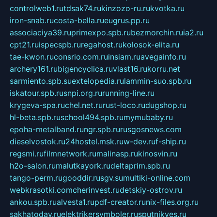
controlweb1.ru
tdsak74.ru
kinzozo-ru.ru
kvotka.ru
iron-snab.ru
costa-bella.ru
eugrus.pp.ru
associaciya39.ru
primexpo.spb.ru
bezmorchin.ru
ia2.ru
cpt21.ru
ispecspb.ru
regahost.ru
kolosok-elita.ru
tae-kwon.ru
consrio.com.ru
insiam.ru
avegainfo.ru
archery161.ru
bigencyclica.ru
vlast16.ru
korru.net
sarmiento.spb.su
extelopedia.ru
lammin-suo.spb.ru
iskatour.spb.ru
snpi.org.ru
running-line.ru
krygeva-spa.ru
chel.net.ru
rust-loco.ru
dugshop.ru
hl-beta.spb.ru
school494.spb.ru
mymubaby.ru
epoha-metalband.ru
ngr.spb.ru
rusgosnews.com
dieselvostok.ru
24hostel.msk.ru
w-dev.ru
f-ship.ru
regsmi.ru
filmnetwork.ru
malinasp.ru
kinosvin.ru
h2o-salon.ru
malutkayork.ru
deltaprim.spb.ru
tango-perm.ru
gooddir.ru
sgv.su
multiki-online.com
webkrasotki.com
cherinvest.ru
detskiy-ostrov.ru
ankou.spb.ru
alvesta1.ru
pdf-creator.ru
nix-files.org.ru
sakhatoday.ru
elektrikersymboler.ru
sputnikyes.ru