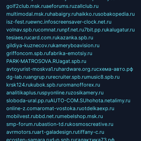
golf2club.msk.ru
aeforums.ru
zallclub.ru
multimodal.msk.ru
habaigry.ru
haikko.ru
sobakopedia.ru
isz-fest.ru
ewnc.info
screensaver-clock.net.ru
volnav.spb.ru
comnat.ru
npf.net.ru
7bit.pp.ru
kalugatur.ru
tesiaes.ru
card.com.ru
kazanka.spb.ru
gildiya-kuznecov.ru
kameryboavision.ru
griffoncom.spb.ru
fabrika-emotsiy.ru
PARK-MATROSOVA.RU
agat.spb.ru
avtoyurist-moskva1.ru
hardware.org.ru
схема-авто.рф
dg-lab.ru
angrup.ru
recruiter.spb.ru
music8.spb.ru
krsk124.ru
kubok.spb.ru
romanofforex.ru
analitikaplus.ru
spyonline.ru
zosikamery.ru
sloboda-ural.pp.ru
AUTO-COM.SU
hohota.net
alimy.ru
online-z.com
aromat-vostoka.ru
otdelkaexp.ru
mobilvest.ru
bbd.net.ru
mebelshop.msk.ru
smp-forum.ru
bastion-td.ru
kosmoscreative.ru
avrmotors.ru
art-galadesign.ru
tiffany-c.ru
ecostep-samara.ru
d-p.spb.ru
галактика73.рф