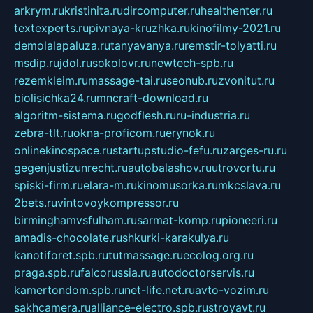
arkrym.ru
kristinita.ru
dircomputer.ru
healthenter.ru
textexperts.ru
pivnaya-kruzhka.ru
kinofilmy-2021.ru
demolalapaluza.ru
tanyavanya.ru
remstir-tolyatti.ru
msdip.ru
jdol.ru
sokolovr.ru
newtech-spb.ru
rezemkleim.ru
massage-tai.ru
seonub.ru
zvonitut.ru
biolisichka24.ru
mncraft-download.ru
algoritm-sistema.ru
godflesh.ru
ru-industria.ru
zebra-tlt.ru
okna-proficom.ru
erynok.ru
onlinekinospace.ru
startupstudio-fefu.ru
zarges-ru.ru
gegenjustizunrecht.ru
autobalashov.ru
utrovortu.ru
spiski-firm.ru
elara-m.ru
kinomusorka.ru
mkcslava.ru
2bets.ru
vintovoykompressor.ru
birminghamvsfulham.ru
sarmat-komp.ru
pioneeri.ru
amadis-chocolate.ru
shkurki-karakulya.ru
kanotiforet.spb.ru
tutmassage.ru
ecolog.org.ru
praga.spb.ru
falcorussia.ru
autodoctorservis.ru
kamertondom.spb.ru
net-life.net.ru
avto-vozim.ru
sakhcamera.ru
alliance-electro.spb.ru
stroyavt.ru