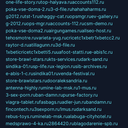
one-life-story.ru
top-halyava.ru
accounts112.ru
poka-vse-doma-2.ru
3-d-file.ru
hahahaharms.ru
g2012.ru
tst-1.ru
shaggy-cat.ru
opsmgr.ru
ev-gallery.ru
g-2012.ru
ops-mgr.ru
accounts-112.ru
csm-demo.ru
poka-vse-doma2.ru
airgungames.ru
allseo-host.ru
tehosmotre.ru
varieta-yug.ru
cricetc1xbetr1xbetcc2.ru
raytor-d.ru
atillagunn.ru
3d-file.ru
1xbeticricetc1xbetti5.ru
uafoot-statti.ru
e-abis1c.ru
store-brawl-stars.ru
kts-services.ru
dark-sand.ru
sindika-01.ru
sp-life.ru
x-legion.ru
sib-archives.ru
e-abis-1-c.ru
sindika01.ru
venda-festival.ru
store-brawlstars.ru
dooraleksandria.ru
antenna-highly.ru
mine-lab-msk.ru
1-mus.ru
3-sex-porn.ru
ban-damn.ru
purse-factory.ru
viagra-tablet.ru
fasbags.ru
adler-jun.ru
bandamn.ru
fincontech.ru
3sexporn.ru
1mus.ru
darksand.ru
rebus-toys.ru
minelab-msk.ru
alabuga-cityhotel.ru
medsprawo-4-ka.ru
2864420.ru
blagodarenie-spb.ru