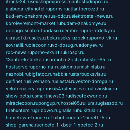
itrack-24.ru
sexshopexpress.ru
autostudiopro.ru
alabuga-cityhotel.ru
pornv.ru
atlantpereezd.ru
bud-em-znakomye.ru
a-cdc.ru
elektrostal-news.ru
korolevremont-market.ru
budem-znakomye.ru
oooagrosnab.ru
fpodaso.ru
emfire.ru
pro-otdelky.ru
ukrasotki.ru
seksuzbek.ru
seks-uzbek.ru
porno-vk.ru
sovratili.ru
olecoon.ru
vd-dosug.ru
adonyev.ru
rbc-news.ru
porno-skvirt.ru
krospr.ru
13autor-kolonka.ru
sormol.ru
2rich.ru
hostel-65.ru
hostserve.ru
porno-na-russkom.ru
mishinlab.ru
neznobi.ru
bigfatcc.ru
habble.ru
starbucksvia.ru
delfinet.ru
silvernano.ru
elestal.ru
vektor-doroga.ru
velotrenajery.ru
pronso54.ru
lenasever.ru
lovinskix.ru
show-pets.ru
smartnews03.ru
discofoxworld.ru
miraclecoon.ru
pongup.ru
hostel65.ru
liura.ru
glasspb.ru
firehunters.ru
gribowo.ru
gnalis.ru
bulkitula.ru
hometown-france.ru
1-xbeticricetc-1-xbetti-5.ru
shop-garena.ru
cricetc-1-xbetr-1-xbetcc-2.ru