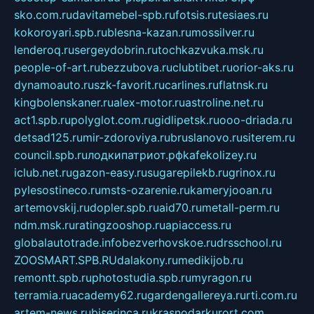
sko.com.ru
davitamebel-spb.ru
fotsis.ru
tesiaes.ru
kokoroyari.spb.ru
blesna-kazan.ru
mossilver.ru
lenderoq.ru
sergeydobrin.ru
tochkazvuka.msk.ru
people-of-art.ru
bezzubova.ru
clubtibet.ru
orior-aks.ru
dynamoauto.ru
szk-favorit.ru
carlines.ru
flatnsk.ru
kingbolenskaner.ru
alex-motor.ru
astroline.net.ru
act1.spb.ru
polyglot.com.ru
gidlipetsk.ru
ooo-driada.ru
detsad125.ru
mir-zdoroviya.ru
bruslanovo.ru
siterem.ru
council.spb.ru
лодкипатриот.рф
kafekolizey.ru
iclub.net.ru
gazon-easy.ru
sugarepilekb.ru
grinox.ru
pylesostineco.ru
msts-ozarenie.ru
kameryjooan.ru
artemovskij.ru
dopler.spb.ru
aid70.ru
metall-perm.ru
ndm.msk.ru
ratingzooshop.ru
apiaccess.ru
globalautotrade.info
bezverhovskoe.ru
drsschool.ru
ZOOSMART.SPB.RU
dalakony.ru
medikijob.ru
remontt.spb.ru
photostudia.spb.ru
myragon.ru
terramia.ru
academy62.ru
gardengallereya.ru
rti.com.ru
artem-news.ru
biserinca.ru
krasnodarkurort.com