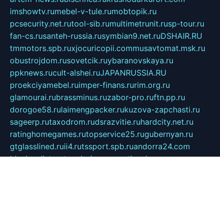
imshowtv.ru
mebel-v-tule.ru
mobtopik.ru
pcsecurity.net.ru
tool-sib.ru
multimetrunit.ru
sp-tour.ru
fan-cs.ru
santeh-russia.ru
symbian9.net.ru
DSHAIR.RU
tmmotors.spb.ru
xjocuricopii.com
musavtomat.msk.ru
obustrojdom.ru
sovetcik.ru
ybaranovskaya.ru
ppknews.ru
cult-alshei.ru
JAPANRUSSIA.RU
proekciyamebel.ru
imper-finans.ru
rim.org.ru
glamourai.ru
brassminus.ru
zabor-pro.ru
ftn.pp.ru
dorogoe58.ru
laimengpacker.ru
kuzova-zapchasti.ru
sageerp.ru
taxodrom.ru
dsrazvitie.ru
hardcity.net.ru
ratinghomegames.ru
topservice25.ru
gubernyan.ru
gtglasslined.ru
ii4.ru
tssport.spb.ru
andorra24.com
blackwallstreet.ru
oboimos.ru
optim-doors.com.ru
ikuch.ru
nycr.org.ru
npa21.ru
vremya-ch.spb.ru
desert000.ru
ivtorgi.ru
ifiori.ru
catalog-statei.ru
dcv.org.ru
spetsmaster174.ru
ipkameryhiseeu.ru
dum26.ru
ruspol.spb.ru
fr-opendp.ru
kam-solnyshko.ru
cheyenne-arapaho.ru
sevzapmetal.spb.ru