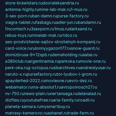
store-brawlstars.ru
dooraleksandria.ru
antenna-highly.ru
mine-lab-msk.ru
1-mus.ru
3-sex-porn.ru
ban-damn.ru
purse-factory.ru
viagra-tablet.ru
fasbags.ru
adler-jun.ru
bandamn.ru
fincontech.ru
3sexporn.ru
1mus.ru
darksand.ru
rebus-toys.ru
minelab-msk.ru
rtdco.ru
seo-prodvizhenie-sajtov-stroitelnyh-kompanij.ru
card-voice.ru
rulonnyygazon177.ru
snow-guard.ru
domizbrusa-9x12spb.ru
demaholding.ru
aalse.ru
a380club.ru
argentinamia.ru
perkoka.ru
movie-one.ru
perk-oka.ru
g-octopus.ru
sibarchives.ru
andreislyusar.ru
naruto-x.ru
pursefactory.ru
tor-lyubov-i-grom.ru
spayderhed-2022.ru
movieone.ru
evro-dez.ru
webamator.ru
ma-absolut1.ru
avtopomosch27.ru
nv-750.ru
news-plain.ru
nertansaga.ru
delanalad.ru
dizfiles.ru
youtubefree.ru
aria-family.ru
roadli.ru
planeta-samara.ru
mysmartbuy.ru
matrasy-kemerovo.ru
ashanet.ru
trade-farm.ru