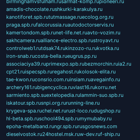
birminghamvsfulham.ru
sarmat-komp.ru
pioneeri.ru
amadis-chocolate.ru
shkurki-karakulya.ru
kanotiforet.spb.ru
tutmassage.ru
ecolog.org.ru
praga.spb.ru
falcorussia.ru
autodoctorservis.ru
kamertondom.spb.ru
net-life.net.ru
avto-vozim.ru
sakhcamera.ru
alliance-electro.spb.ru
stroyavt.ru
controlweb1.ru
tdsak74.ru
kinzozo-ru.ru
kvotka.ru
iron-snab.ru
costa-bella.ru
eugrus.pp.ru
associaciya39.ru
primexpo.spb.ru
bezmorchin.ru
ia2.ru
cpt21.ru
ispecspb.ru
regahost.ru
kolosok-elita.ru
tae-kwon.ru
consrio.com.ru
insiam.ru
avegainfo.ru
archery161.ru
bigencyclica.ru
vlast16.ru
korru.net
sarmiento.spb.su
extelopedia.ru
lammin-suo.spb.ru
iskatour.spb.ru
snpi.org.ru
running-line.ru
krygeva-spa.ru
chel.net.ru
rust-loco.ru
dugshop.ru
hl-beta.spb.ru
school494.spb.ru
mymubaby.ru
epoha-metalband.ru
ngr.spb.ru
rusgosnews.com
dieselvostok.ru
24hostel.msk.ru
w-dev.ru
f-ship.ru