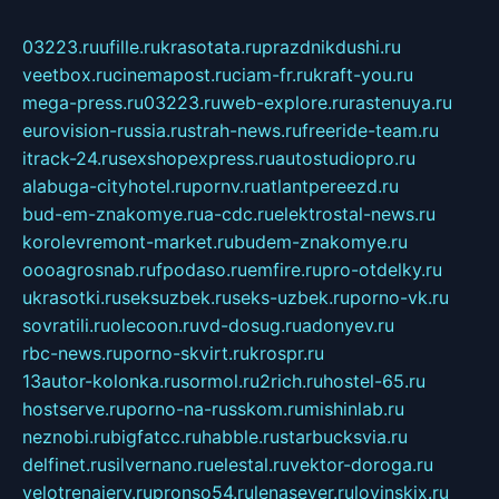
03223.ru
ufille.ru
krasotata.ru
prazdnikdushi.ru
veetbox.ru
cinemapost.ru
ciam-fr.ru
kraft-you.ru
mega-press.ru
03223.ru
web-explore.ru
rastenuya.ru
eurovision-russia.ru
strah-news.ru
freeride-team.ru
itrack-24.ru
sexshopexpress.ru
autostudiopro.ru
alabuga-cityhotel.ru
pornv.ru
atlantpereezd.ru
bud-em-znakomye.ru
a-cdc.ru
elektrostal-news.ru
korolevremont-market.ru
budem-znakomye.ru
oooagrosnab.ru
fpodaso.ru
emfire.ru
pro-otdelky.ru
ukrasotki.ru
seksuzbek.ru
seks-uzbek.ru
porno-vk.ru
sovratili.ru
olecoon.ru
vd-dosug.ru
adonyev.ru
rbc-news.ru
porno-skvirt.ru
krospr.ru
13autor-kolonka.ru
sormol.ru
2rich.ru
hostel-65.ru
hostserve.ru
porno-na-russkom.ru
mishinlab.ru
neznobi.ru
bigfatcc.ru
habble.ru
starbucksvia.ru
delfinet.ru
silvernano.ru
elestal.ru
vektor-doroga.ru
velotrenajery.ru
pronso54.ru
lenasever.ru
lovinskix.ru