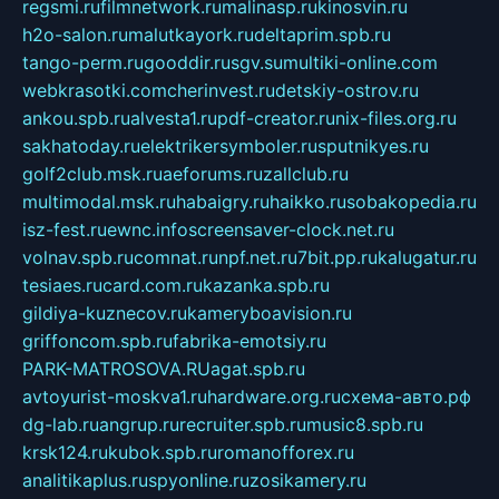
regsmi.ru
filmnetwork.ru
malinasp.ru
kinosvin.ru
h2o-salon.ru
malutkayork.ru
deltaprim.spb.ru
tango-perm.ru
gooddir.ru
sgv.su
multiki-online.com
webkrasotki.com
cherinvest.ru
detskiy-ostrov.ru
ankou.spb.ru
alvesta1.ru
pdf-creator.ru
nix-files.org.ru
sakhatoday.ru
elektrikersymboler.ru
sputnikyes.ru
golf2club.msk.ru
aeforums.ru
zallclub.ru
multimodal.msk.ru
habaigry.ru
haikko.ru
sobakopedia.ru
isz-fest.ru
ewnc.info
screensaver-clock.net.ru
volnav.spb.ru
comnat.ru
npf.net.ru
7bit.pp.ru
kalugatur.ru
tesiaes.ru
card.com.ru
kazanka.spb.ru
gildiya-kuznecov.ru
kameryboavision.ru
griffoncom.spb.ru
fabrika-emotsiy.ru
PARK-MATROSOVA.RU
agat.spb.ru
avtoyurist-moskva1.ru
hardware.org.ru
схема-авто.рф
dg-lab.ru
angrup.ru
recruiter.spb.ru
music8.spb.ru
krsk124.ru
kubok.spb.ru
romanofforex.ru
analitikaplus.ru
spyonline.ru
zosikamery.ru