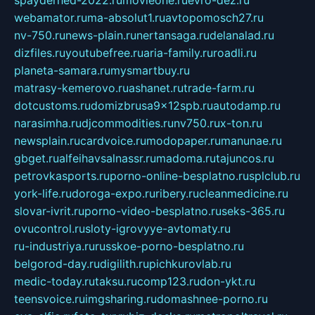
spayderhed-2022.ru
movieone.ru
evro-dez.ru
webamator.ru
ma-absolut1.ru
avtopomosch27.ru
nv-750.ru
news-plain.ru
nertansaga.ru
delanalad.ru
dizfiles.ru
youtubefree.ru
aria-family.ru
roadli.ru
planeta-samara.ru
mysmartbuy.ru
matrasy-kemerovo.ru
ashanet.ru
trade-farm.ru
dotcustoms.ru
domizbrusa9x12spb.ru
autodamp.ru
narasimha.ru
djcommodities.ru
nv750.ru
x-ton.ru
newsplain.ru
cardvoice.ru
modopaper.ru
manunae.ru
gbget.ru
alfeihavsalnassr.ru
madoma.ru
tajuncos.ru
petrovkasports.ru
porno-online-besplatno.ru
splclub.ru
york-life.ru
doroga-expo.ru
ribery.ru
cleanmedicine.ru
slovar-ivrit.ru
porno-video-besplatno.ru
seks-365.ru
ovucontrol.ru
sloty-igrovyye-avtomaty.ru
ru-industriya.ru
russkoe-porno-besplatno.ru
belgorod-day.ru
digilith.ru
pichkurovlab.ru
medic-today.ru
taksu.ru
comp123.ru
don-ykt.ru
teensvoice.ru
imgsharing.ru
domashnee-porno.ru