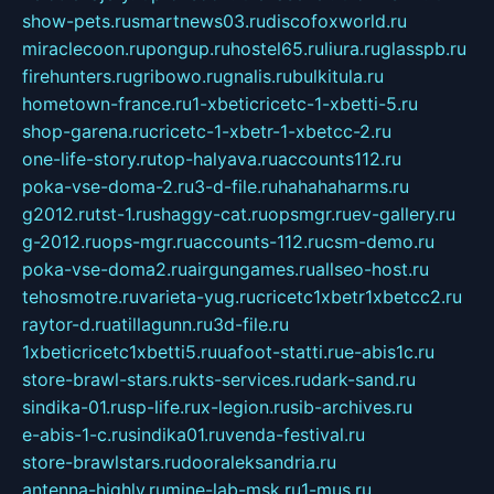
show-pets.ru
smartnews03.ru
discofoxworld.ru
miraclecoon.ru
pongup.ru
hostel65.ru
liura.ru
glasspb.ru
firehunters.ru
gribowo.ru
gnalis.ru
bulkitula.ru
hometown-france.ru
1-xbeticricetc-1-xbetti-5.ru
shop-garena.ru
cricetc-1-xbetr-1-xbetcc-2.ru
one-life-story.ru
top-halyava.ru
accounts112.ru
poka-vse-doma-2.ru
3-d-file.ru
hahahaharms.ru
g2012.ru
tst-1.ru
shaggy-cat.ru
opsmgr.ru
ev-gallery.ru
g-2012.ru
ops-mgr.ru
accounts-112.ru
csm-demo.ru
poka-vse-doma2.ru
airgungames.ru
allseo-host.ru
tehosmotre.ru
varieta-yug.ru
cricetc1xbetr1xbetcc2.ru
raytor-d.ru
atillagunn.ru
3d-file.ru
1xbeticricetc1xbetti5.ru
uafoot-statti.ru
e-abis1c.ru
store-brawl-stars.ru
kts-services.ru
dark-sand.ru
sindika-01.ru
sp-life.ru
x-legion.ru
sib-archives.ru
e-abis-1-c.ru
sindika01.ru
venda-festival.ru
store-brawlstars.ru
dooraleksandria.ru
antenna-highly.ru
mine-lab-msk.ru
1-mus.ru