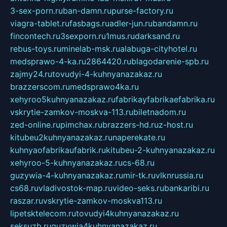
3-sex-porn.ru
ban-damn.ru
purse-factory.ru
viagra-tablet.ru
fasbags.ru
adler-jun.ru
bandamn.ru
fincontech.ru
3sexporn.ru
1mus.ru
darksand.ru
rebus-toys.ru
minelab-msk.ru
alabuga-cityhotel.ru
medsprawo-4-ka.ru
2864420.ru
blagodarenie-spb.ru
zajmy24.ru
tovudyi-4-kuhnyanazakaz.ru
brazzerscom.ru
medsprawo4ka.ru
xehyroo5kuhnyanazakaz.ru
fabrikayfabrikaefabrika.ru
vskrytie-zamkov-moskva-113.ru
biletnadom.ru
zed-online.ru
pimchax.ru
brazzers-hd.ru
z-host.ru
kitubeu2kuhnyanazakaz.ru
naperekate.ru
kuhnyaofabrikaufabrik.ru
kitubeu-2-kuhnyanazakaz.ru
xehyroo-5-kuhnyanazakaz.ru
cs-68.ru
guzywia-4-kuhnyanazakaz.ru
mir-tk.ru
vlknrussia.ru
cs68.ru
vladivostok-map.ru
video-seks.ru
bankaribi.ru
raszar.ru
vskrytie-zamkov-moskva113.ru
lipetsktelecom.ru
tovudyi4kuhnyanazakaz.ru
seksuzb.ru
guzywia4kuhnyanazakaz.ru