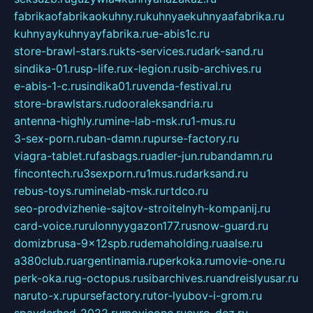
fabrikaofabrikaokuhny.ru
kuhnyaekuhnyaafabrika.ru
kuhnyaykuhnyayfabrika.ru
e-abis1c.ru
store-brawl-stars.ru
kts-services.ru
dark-sand.ru
sindika-01.ru
sp-life.ru
x-legion.ru
sib-archives.ru
e-abis-1-c.ru
sindika01.ru
venda-festival.ru
store-brawlstars.ru
dooraleksandria.ru
antenna-highly.ru
mine-lab-msk.ru
1-mus.ru
3-sex-porn.ru
ban-damn.ru
purse-factory.ru
viagra-tablet.ru
fasbags.ru
adler-jun.ru
bandamn.ru
fincontech.ru
3sexporn.ru
1mus.ru
darksand.ru
rebus-toys.ru
minelab-msk.ru
rtdco.ru
seo-prodvizhenie-sajtov-stroitelnyh-kompanij.ru
card-voice.ru
rulonnyygazon177.ru
snow-guard.ru
domizbrusa-9x12spb.ru
demaholding.ru
aalse.ru
a380club.ru
argentinamia.ru
perkoka.ru
movie-one.ru
perk-oka.ru
g-octopus.ru
sibarchives.ru
andreislyusar.ru
naruto-x.ru
pursefactory.ru
tor-lyubov-i-grom.ru