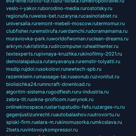
eva-elfie.ru
foto-tur.ru
biz-doska.ru
metropoltravel.ru
veslo-i-yakor.ru
borodino-media.ru
rostotsky.ru
regionufa.ru
weiss-bet.ru
zaryna.ru
casinotablet.ru
universalia.ru
remont-mebeli-moscow.ru
termomur.ru
clubfisher.ru
remstirufa.ru
erdamchi.ru
doramamama.ru
muraviovka-park.ru
worldofwoman.ru
clean-dreams.ru
arkrym.ru
kristinita.ru
dircomputer.ru
healthenter.ru
textexperts.ru
pivnaya-kruzhka.ru
kinofilmy-2021.ru
demolalapaluza.ru
tanyavanya.ru
remstir-tolyatti.ru
msdip.ru
jdol.ru
sokolovr.ru
newtech-spb.ru
rezemkleim.ru
massage-tai.ru
seonub.ru
zvonitut.ru
biolisichka24.ru
mncraft-download.ru
algoritm-sistema.ru
godflesh.ru
ru-industria.ru
zebra-tlt.ru
okna-proficom.ru
erynok.ru
onlinekinospace.ru
startupstudio-fefu.ru
zarges-ru.ru
gegenjustizunrecht.ru
autobalashov.ru
utrovortu.ru
spiski-firm.ru
elara-m.ru
kinomusorka.ru
mkcslava.ru
2bets.ru
vintovoykompressor.ru