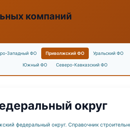
льных компаний
ро-Западный ФО
Приволжский ФО
Уральский ФО
Южный ФО
Северо-Кавказский ФО
едеральный округ
жский федеральный округ. Справочник строительны