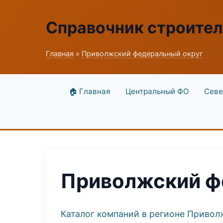
Справочник строите
Главная
»
Приволжский федеральный округ
🏠 Главная
Центральный ФО
Севе
Приволжский ф
Каталог компаний в регионе Привол