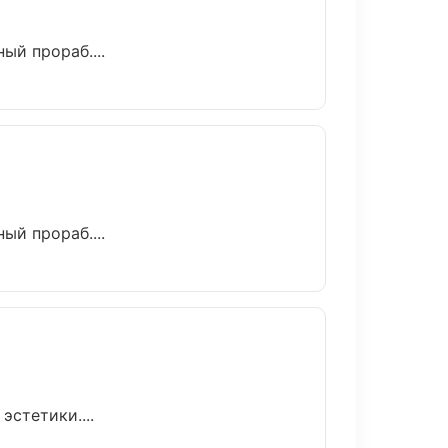
й прораб....
й прораб....
стетики....