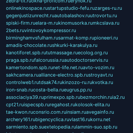
zebra-tlt.ru
okna-proficom.ru
erynok.ru
onlinekinospace.ru
startupstudio-fefu.ru
zarges-ru.ru
gegenjustizunrecht.ru
autobalashov.ru
utrovortu.ru
spiski-firm.ru
elara-m.ru
kinomusorka.ru
mkcslava.ru
2bets.ru
vintovoykompressor.ru
birminghamvsfulham.ru
sarmat-komp.ru
pioneeri.ru
amadis-chocolate.ru
shkurki-karakulya.ru
kanotiforet.spb.ru
tutmassage.ru
ecolog.org.ru
praga.spb.ru
falcorussia.ru
autodoctorservis.ru
kamertondom.spb.ru
net-life.net.ru
avto-vozim.ru
sakhcamera.ru
alliance-electro.spb.ru
stroyavt.ru
controlweb1.ru
tdsak74.ru
kinzozo-ru.ru
kvotka.ru
iron-snab.ru
costa-bella.ru
eugrus.pp.ru
associaciya39.ru
primexpo.spb.ru
bezmorchin.ru
ia2.ru
cpt21.ru
ispecspb.ru
regahost.ru
kolosok-elita.ru
tae-kwon.ru
consrio.com.ru
insiam.ru
avegainfo.ru
archery161.ru
bigencyclica.ru
vlast16.ru
korru.net
sarmiento.spb.su
extelopedia.ru
lammin-suo.spb.ru