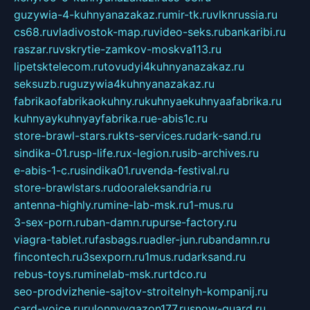
guzywia-4-kuhnyanazakaz.ru
mir-tk.ru
vlknrussia.ru
cs68.ru
vladivostok-map.ru
video-seks.ru
bankaribi.ru
raszar.ru
vskrytie-zamkov-moskva113.ru
lipetsktelecom.ru
tovudyi4kuhnyanazakaz.ru
seksuzb.ru
guzywia4kuhnyanazakaz.ru
fabrikaofabrikaokuhny.ru
kuhnyaekuhnyaafabrika.ru
kuhnyaykuhnyayfabrika.ru
e-abis1c.ru
store-brawl-stars.ru
kts-services.ru
dark-sand.ru
sindika-01.ru
sp-life.ru
x-legion.ru
sib-archives.ru
e-abis-1-c.ru
sindika01.ru
venda-festival.ru
store-brawlstars.ru
dooraleksandria.ru
antenna-highly.ru
mine-lab-msk.ru
1-mus.ru
3-sex-porn.ru
ban-damn.ru
purse-factory.ru
viagra-tablet.ru
fasbags.ru
adler-jun.ru
bandamn.ru
fincontech.ru
3sexporn.ru
1mus.ru
darksand.ru
rebus-toys.ru
minelab-msk.ru
rtdco.ru
seo-prodvizhenie-sajtov-stroitelnyh-kompanij.ru
card-voice.ru
rulonnyygazon177.ru
snow-guard.ru