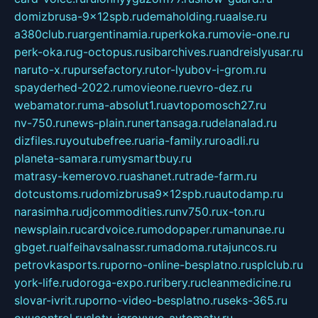
domizbrusa-9x12spb.ru
demaholding.ru
aalse.ru
a380club.ru
argentinamia.ru
perkoka.ru
movie-one.ru
perk-oka.ru
g-octopus.ru
sibarchives.ru
andreislyusar.ru
naruto-x.ru
pursefactory.ru
tor-lyubov-i-grom.ru
spayderhed-2022.ru
movieone.ru
evro-dez.ru
webamator.ru
ma-absolut1.ru
avtopomosch27.ru
nv-750.ru
news-plain.ru
nertansaga.ru
delanalad.ru
dizfiles.ru
youtubefree.ru
aria-family.ru
roadli.ru
planeta-samara.ru
mysmartbuy.ru
matrasy-kemerovo.ru
ashanet.ru
trade-farm.ru
dotcustoms.ru
domizbrusa9x12spb.ru
autodamp.ru
narasimha.ru
djcommodities.ru
nv750.ru
x-ton.ru
newsplain.ru
cardvoice.ru
modopaper.ru
manunae.ru
gbget.ru
alfeihavsalnassr.ru
madoma.ru
tajuncos.ru
petrovkasports.ru
porno-online-besplatno.ru
splclub.ru
york-life.ru
doroga-expo.ru
ribery.ru
cleanmedicine.ru
slovar-ivrit.ru
porno-video-besplatno.ru
seks-365.ru
ovucontrol.ru
sloty-igrovyye-avtomaty.ru