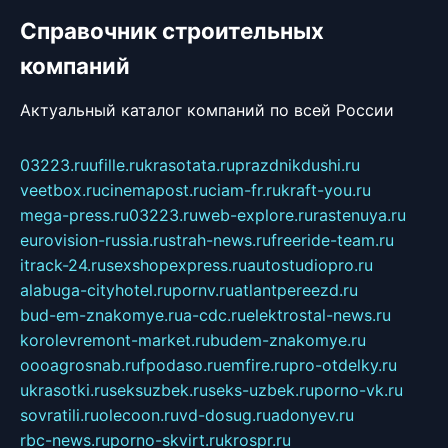
Справочник строительных
компаний
Актуальный каталог компаний по всей России
03223.ru
ufille.ru
krasotata.ru
prazdnikdushi.ru
veetbox.ru
cinemapost.ru
ciam-fr.ru
kraft-you.ru
mega-press.ru
03223.ru
web-explore.ru
rastenuya.ru
eurovision-russia.ru
strah-news.ru
freeride-team.ru
itrack-24.ru
sexshopexpress.ru
autostudiopro.ru
alabuga-cityhotel.ru
pornv.ru
atlantpereezd.ru
bud-em-znakomye.ru
a-cdc.ru
elektrostal-news.ru
korolevremont-market.ru
budem-znakomye.ru
oooagrosnab.ru
fpodaso.ru
emfire.ru
pro-otdelky.ru
ukrasotki.ru
seksuzbek.ru
seks-uzbek.ru
porno-vk.ru
sovratili.ru
olecoon.ru
vd-dosug.ru
adonyev.ru
rbc-news.ru
porno-skvirt.ru
krospr.ru