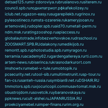
detsad125.ru
mir-zdoroviya.ru
bruslanovo.ru
siterem.ru
council.spb.ru
лодкипатриот.рф
kafekolizey.ru
iclub.net.ru
gazon-easy.ru
sugarepilekb.ru
grinox.ru
pylesostineco.ru
msts-ozarenie.ru
kameryjooan.ru
artemovskij.ru
dopler.spb.ru
aid70.ru
metall-perm.ru
ndm.msk.ru
ratingzooshop.ru
apiaccess.ru
globalautotrade.info
bezverhovskoe.ru
drsschool.ru
ZOOSMART.SPB.RU
dalakony.ru
medikijob.ru
remontt.spb.ru
photostudia.spb.ru
myragon.ru
terramia.ru
academy62.ru
gardengallereya.ru
rti.com.ru
artem-news.ru
biserinca.ru
krasnodarkurort.com
imshowtv.ru
mebel-v-tule.ru
mobtopik.ru
pcsecurity.net.ru
tool-sib.ru
multimetrunit.ru
sp-tour.ru
fan-cs.ru
santeh-russia.ru
symbian9.net.ru
DSHAIR.RU
tmmotors.spb.ru
xjocuricopii.com
musavtomat.msk.ru
obustrojdom.ru
sovetcik.ru
ybaranovskaya.ru
ppknews.ru
cult-alshei.ru
JAPANRUSSIA.RU
proekciyamebel.ru
imper-finans.ru
rim.org.ru