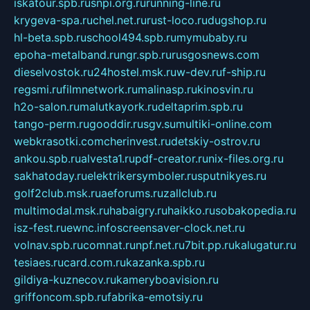
iskatour.spb.ru
snpi.org.ru
running-line.ru
krygeva-spa.ru
chel.net.ru
rust-loco.ru
dugshop.ru
hl-beta.spb.ru
school494.spb.ru
mymubaby.ru
epoha-metalband.ru
ngr.spb.ru
rusgosnews.com
dieselvostok.ru
24hostel.msk.ru
w-dev.ru
f-ship.ru
regsmi.ru
filmnetwork.ru
malinasp.ru
kinosvin.ru
h2o-salon.ru
malutkayork.ru
deltaprim.spb.ru
tango-perm.ru
gooddir.ru
sgv.su
multiki-online.com
webkrasotki.com
cherinvest.ru
detskiy-ostrov.ru
ankou.spb.ru
alvesta1.ru
pdf-creator.ru
nix-files.org.ru
sakhatoday.ru
elektrikersymboler.ru
sputnikyes.ru
golf2club.msk.ru
aeforums.ru
zallclub.ru
multimodal.msk.ru
habaigry.ru
haikko.ru
sobakopedia.ru
isz-fest.ru
ewnc.info
screensaver-clock.net.ru
volnav.spb.ru
comnat.ru
npf.net.ru
7bit.pp.ru
kalugatur.ru
tesiaes.ru
card.com.ru
kazanka.spb.ru
gildiya-kuznecov.ru
kameryboavision.ru
griffoncom.spb.ru
fabrika-emotsiy.ru