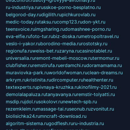
ru-industriya.ru
russkoe-porno-besplatno.ru
belgorod-day.ru
digilith.ru
pichkurovlab.ru
medic-today.ru
taksu.ru
comp123.ru
don-ykt.ru
teensvoice.ru
imgsharing.ru
domashnee-porno.ru
eva-elfie.ru
foto-tur.ru
biz-doska.ru
metropoltravel.ru
veslo-i-yakor.ru
borodino-media.ru
rostotsky.ru
regionufa.ru
weiss-bet.ru
zaryna.ru
casinotablet.ru
universalia.ru
remont-mebeli-moscow.ru
termomur.ru
clubfisher.ru
remstirufa.ru
erdamchi.ru
doramamama.ru
muraviovka-park.ru
worldofwoman.ru
clean-dreams.ru
arkrym.ru
kristinita.ru
dircomputer.ru
healthenter.ru
textexperts.ru
pivnaya-kruzhka.ru
kinofilmy-2021.ru
demolalapaluza.ru
tanyavanya.ru
remstir-tolyatti.ru
msdip.ru
jdol.ru
sokolovr.ru
newtech-spb.ru
rezemkleim.ru
massage-tai.ru
seonub.ru
zvonitut.ru
biolisichka24.ru
mncraft-download.ru
algoritm-sistema.ru
godflesh.ru
ru-industria.ru