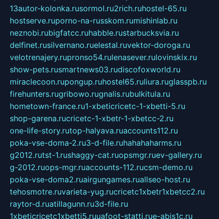
13autor-kolonka.ru
sormol.ru
2rich.ru
hostel-65.ru
hostserve.ru
porno-na-russkom.ru
mishinlab.ru
neznobi.ru
bigfatcc.ru
habble.ru
starbucksvia.ru
delfinet.ru
silvernano.ru
elestal.ru
vektor-doroga.ru
velotrenajery.ru
pronso54.ru
lenasever.ru
lovinskix.ru
show-pets.ru
smartnews03.ru
discofoxworld.ru
miraclecoon.ru
pongup.ru
hostel65.ru
liura.ru
glasspb.ru
firehunters.ru
gribowo.ru
gnalis.ru
bulkitula.ru
hometown-france.ru
1-xbeticricetc-1-xbetti-5.ru
shop-garena.ru
cricetc-1-xbetr-1-xbetcc-2.ru
one-life-story.ru
top-halyava.ru
accounts112.ru
poka-vse-doma-2.ru
3-d-file.ru
hahahaharms.ru
g2012.ru
tst-1.ru
shaggy-cat.ru
opsmgr.ru
ev-gallery.ru
g-2012.ru
ops-mgr.ru
accounts-112.ru
csm-demo.ru
poka-vse-doma2.ru
airgungames.ru
allseo-host.ru
tehosmotre.ru
varieta-yug.ru
cricetc1xbetr1xbetcc2.ru
raytor-d.ru
atillagunn.ru
3d-file.ru
1xbeticricetc1xbetti5.ru
uafoot-statti.ru
e-abis1c.ru