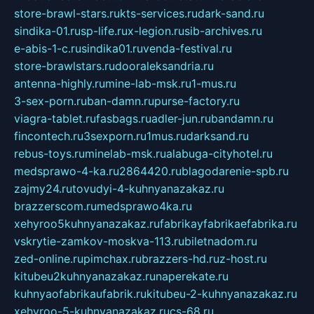
store-brawl-stars.ru
kts-services.ru
dark-sand.ru
sindika-01.ru
sp-life.ru
x-legion.ru
sib-archives.ru
e-abis-1-c.ru
sindika01.ru
venda-festival.ru
store-brawlstars.ru
dooraleksandria.ru
antenna-highly.ru
mine-lab-msk.ru
1-mus.ru
3-sex-porn.ru
ban-damn.ru
purse-factory.ru
viagra-tablet.ru
fasbags.ru
adler-jun.ru
bandamn.ru
fincontech.ru
3sexporn.ru
1mus.ru
darksand.ru
rebus-toys.ru
minelab-msk.ru
alabuga-cityhotel.ru
medsprawo-4-ka.ru
2864420.ru
blagodarenie-spb.ru
zajmy24.ru
tovudyi-4-kuhnyanazakaz.ru
brazzerscom.ru
medsprawo4ka.ru
xehyroo5kuhnyanazakaz.ru
fabrikayfabrikaefabrika.ru
vskrytie-zamkov-moskva-113.ru
biletnadom.ru
zed-online.ru
pimchax.ru
brazzers-hd.ru
z-host.ru
kitubeu2kuhnyanazakaz.ru
naperekate.ru
kuhnyaofabrikaufabrik.ru
kitubeu-2-kuhnyanazakaz.ru
xehyroo-5-kuhnyanazakaz.ru
cs-68.ru