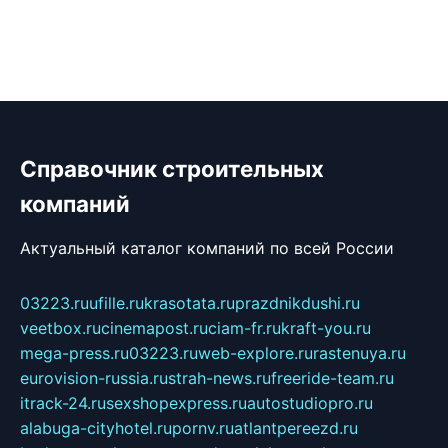
Справочник строительных
компаний
Актуальный каталог компаний по всей России
03223.ru
ufille.ru
krasotata.ru
prazdnikdushi.ru
veetbox.ru
cinemapost.ru
ciam-fr.ru
kraft-you.ru
mega-press.ru
03223.ru
web-explore.ru
rastenuya.ru
eurovision-russia.ru
strah-news.ru
freeride-team.ru
itrack-24.ru
sexshopexpress.ru
autostudiopro.ru
alabuga-cityhotel.ru
pornv.ru
atlantpereezd.ru