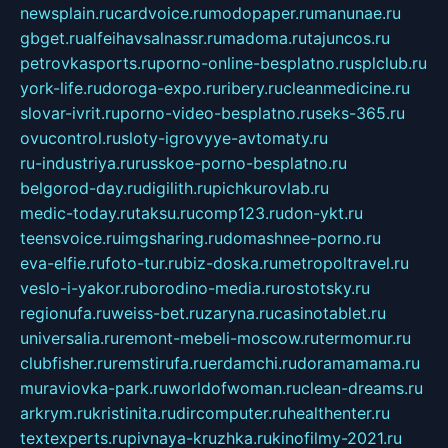
newsplain.ru
cardvoice.ru
modopaper.ru
manunae.ru
gbget.ru
alfeihavsalnassr.ru
madoma.ru
tajuncos.ru
petrovkasports.ru
porno-online-besplatno.ru
splclub.ru
york-life.ru
doroga-expo.ru
ribery.ru
cleanmedicine.ru
slovar-ivrit.ru
porno-video-besplatno.ru
seks-365.ru
ovucontrol.ru
sloty-igrovyye-avtomaty.ru
ru-industriya.ru
russkoe-porno-besplatno.ru
belgorod-day.ru
digilith.ru
pichkurovlab.ru
medic-today.ru
taksu.ru
comp123.ru
don-ykt.ru
teensvoice.ru
imgsharing.ru
domashnee-porno.ru
eva-elfie.ru
foto-tur.ru
biz-doska.ru
metropoltravel.ru
veslo-i-yakor.ru
borodino-media.ru
rostotsky.ru
regionufa.ru
weiss-bet.ru
zaryna.ru
casinotablet.ru
universalia.ru
remont-mebeli-moscow.ru
termomur.ru
clubfisher.ru
remstirufa.ru
erdamchi.ru
doramamama.ru
muraviovka-park.ru
worldofwoman.ru
clean-dreams.ru
arkrym.ru
kristinita.ru
dircomputer.ru
healthenter.ru
textexperts.ru
pivnaya-kruzhka.ru
kinofilmy-2021.ru