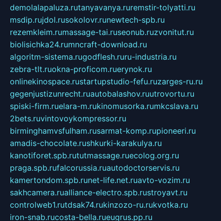
demolalapaluza.ru
tanyavanya.ru
remstir-tolyatti.ru
msdip.ru
jdol.ru
sokolovr.ru
newtech-spb.ru
rezemkleim.ru
massage-tai.ru
seonub.ru
zvonitut.ru
biolisichka24.ru
mncraft-download.ru
algoritm-sistema.ru
godflesh.ru
ru-industria.ru
zebra-tlt.ru
okna-proficom.ru
erynok.ru
onlinekinospace.ru
startupstudio-fefu.ru
zarges-ru.ru
gegenjustizunrecht.ru
autobalashov.ru
utrovortu.ru
spiski-firm.ru
elara-m.ru
kinomusorka.ru
mkcslava.ru
2bets.ru
vintovoykompressor.ru
birminghamvsfulham.ru
sarmat-komp.ru
pioneeri.ru
amadis-chocolate.ru
shkurki-karakulya.ru
kanotiforet.spb.ru
tutmassage.ru
ecolog.org.ru
praga.spb.ru
falcorussia.ru
autodoctorservis.ru
kamertondom.spb.ru
net-life.net.ru
avto-vozim.ru
sakhcamera.ru
alliance-electro.spb.ru
stroyavt.ru
controlweb1.ru
tdsak74.ru
kinzozo-ru.ru
kvotka.ru
iron-snab.ru
costa-bella.ru
eugrus.pp.ru