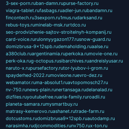
3-sex-porn.ru
ban-damn.ru
purse-factory.ru
viagra-tablet.ru
fasbags.ru
adler-jun.ru
bandamn.ru
fincontech.ru
3sexporn.ru
1mus.ru
darksand.ru
rebus-toys.ru
minelab-msk.ru
rtdco.ru
seo-prodvizhenie-sajtov-stroitelnyh-kompanij.ru
card-voice.ru
rulonnyygazon177.ru
snow-guard.ru
domizbrusa-9x12spb.ru
demaholding.ru
aalse.ru
a380club.ru
argentinamia.ru
perkoka.ru
movie-one.ru
perk-oka.ru
g-octopus.ru
sibarchives.ru
andreislyusar.ru
naruto-x.ru
pursefactory.ru
tor-lyubov-i-grom.ru
spayderhed-2022.ru
movieone.ru
evro-dez.ru
webamator.ru
ma-absolut1.ru
avtopomosch27.ru
nv-750.ru
news-plain.ru
nertansaga.ru
delanalad.ru
dizfiles.ru
youtubefree.ru
aria-family.ru
roadli.ru
planeta-samara.ru
mysmartbuy.ru
matrasy-kemerovo.ru
ashanet.ru
trade-farm.ru
dotcustoms.ru
domizbrusa9x12spb.ru
autodamp.ru
narasimha.ru
djcommodities.ru
nv750.ru
x-ton.ru