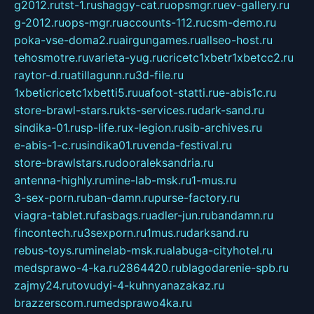
g2012.ru
tst-1.ru
shaggy-cat.ru
opsmgr.ru
ev-gallery.ru
g-2012.ru
ops-mgr.ru
accounts-112.ru
csm-demo.ru
poka-vse-doma2.ru
airgungames.ru
allseo-host.ru
tehosmotre.ru
varieta-yug.ru
cricetc1xbetr1xbetcc2.ru
raytor-d.ru
atillagunn.ru
3d-file.ru
1xbeticricetc1xbetti5.ru
uafoot-statti.ru
e-abis1c.ru
store-brawl-stars.ru
kts-services.ru
dark-sand.ru
sindika-01.ru
sp-life.ru
x-legion.ru
sib-archives.ru
e-abis-1-c.ru
sindika01.ru
venda-festival.ru
store-brawlstars.ru
dooraleksandria.ru
antenna-highly.ru
mine-lab-msk.ru
1-mus.ru
3-sex-porn.ru
ban-damn.ru
purse-factory.ru
viagra-tablet.ru
fasbags.ru
adler-jun.ru
bandamn.ru
fincontech.ru
3sexporn.ru
1mus.ru
darksand.ru
rebus-toys.ru
minelab-msk.ru
alabuga-cityhotel.ru
medsprawo-4-ka.ru
2864420.ru
blagodarenie-spb.ru
zajmy24.ru
tovudyi-4-kuhnyanazakaz.ru
brazzerscom.ru
medsprawo4ka.ru