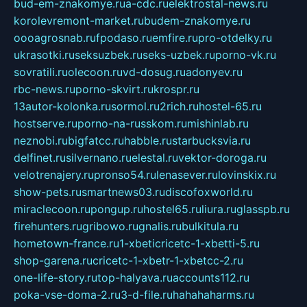
bud-em-znakomye.ru
a-cdc.ru
elektrostal-news.ru
korolevremont-market.ru
budem-znakomye.ru
oooagrosnab.ru
fpodaso.ru
emfire.ru
pro-otdelky.ru
ukrasotki.ru
seksuzbek.ru
seks-uzbek.ru
porno-vk.ru
sovratili.ru
olecoon.ru
vd-dosug.ru
adonyev.ru
rbc-news.ru
porno-skvirt.ru
krospr.ru
13autor-kolonka.ru
sormol.ru
2rich.ru
hostel-65.ru
hostserve.ru
porno-na-russkom.ru
mishinlab.ru
neznobi.ru
bigfatcc.ru
habble.ru
starbucksvia.ru
delfinet.ru
silvernano.ru
elestal.ru
vektor-doroga.ru
velotrenajery.ru
pronso54.ru
lenasever.ru
lovinskix.ru
show-pets.ru
smartnews03.ru
discofoxworld.ru
miraclecoon.ru
pongup.ru
hostel65.ru
liura.ru
glasspb.ru
firehunters.ru
gribowo.ru
gnalis.ru
bulkitula.ru
hometown-france.ru
1-xbeticricetc-1-xbetti-5.ru
shop-garena.ru
cricetc-1-xbetr-1-xbetcc-2.ru
one-life-story.ru
top-halyava.ru
accounts112.ru
poka-vse-doma-2.ru
3-d-file.ru
hahahaharms.ru