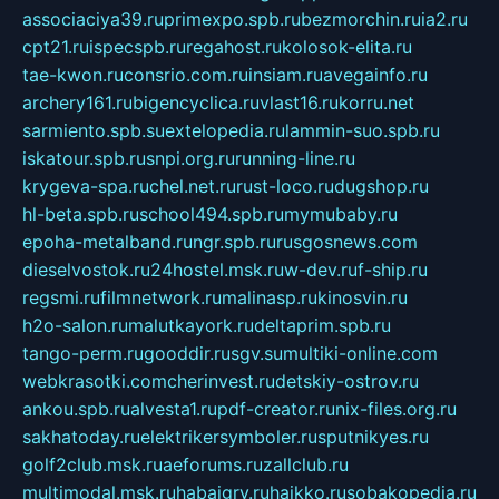
associaciya39.ru
primexpo.spb.ru
bezmorchin.ru
ia2.ru
cpt21.ru
ispecspb.ru
regahost.ru
kolosok-elita.ru
tae-kwon.ru
consrio.com.ru
insiam.ru
avegainfo.ru
archery161.ru
bigencyclica.ru
vlast16.ru
korru.net
sarmiento.spb.su
extelopedia.ru
lammin-suo.spb.ru
iskatour.spb.ru
snpi.org.ru
running-line.ru
krygeva-spa.ru
chel.net.ru
rust-loco.ru
dugshop.ru
hl-beta.spb.ru
school494.spb.ru
mymubaby.ru
epoha-metalband.ru
ngr.spb.ru
rusgosnews.com
dieselvostok.ru
24hostel.msk.ru
w-dev.ru
f-ship.ru
regsmi.ru
filmnetwork.ru
malinasp.ru
kinosvin.ru
h2o-salon.ru
malutkayork.ru
deltaprim.spb.ru
tango-perm.ru
gooddir.ru
sgv.su
multiki-online.com
webkrasotki.com
cherinvest.ru
detskiy-ostrov.ru
ankou.spb.ru
alvesta1.ru
pdf-creator.ru
nix-files.org.ru
sakhatoday.ru
elektrikersymboler.ru
sputnikyes.ru
golf2club.msk.ru
aeforums.ru
zallclub.ru
multimodal.msk.ru
habaigry.ru
haikko.ru
sobakopedia.ru