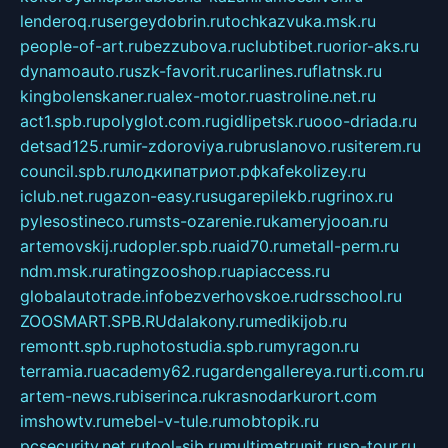
lenderoq.ru
sergeydobrin.ru
tochkazvuka.msk.ru
people-of-art.ru
bezzubova.ru
clubtibet.ru
orior-aks.ru
dynamoauto.ru
szk-favorit.ru
carlines.ru
flatnsk.ru
kingbolenskaner.ru
alex-motor.ru
astroline.net.ru
act1.spb.ru
polyglot.com.ru
gidlipetsk.ru
ooo-driada.ru
detsad125.ru
mir-zdoroviya.ru
bruslanovo.ru
siterem.ru
council.spb.ru
лодкипатриот.рф
kafekolizey.ru
iclub.net.ru
gazon-easy.ru
sugarepilekb.ru
grinox.ru
pylesostineco.ru
msts-ozarenie.ru
kameryjooan.ru
artemovskij.ru
dopler.spb.ru
aid70.ru
metall-perm.ru
ndm.msk.ru
ratingzooshop.ru
apiaccess.ru
globalautotrade.info
bezverhovskoe.ru
drsschool.ru
ZOOSMART.SPB.RU
dalakony.ru
medikijob.ru
remontt.spb.ru
photostudia.spb.ru
myragon.ru
terramia.ru
academy62.ru
gardengallereya.ru
rti.com.ru
artem-news.ru
biserinca.ru
krasnodarkurort.com
imshowtv.ru
mebel-v-tule.ru
mobtopik.ru
pcsecurity.net.ru
tool-sib.ru
multimetrunit.ru
sp-tour.ru