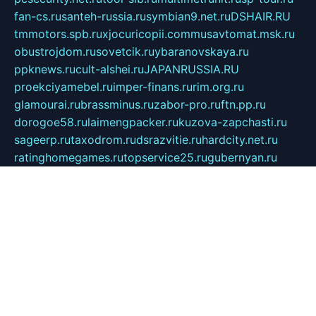
fan-cs.ru
santeh-russia.ru
symbian9.net.ru
DSHAIR.RU
tmmotors.spb.ru
xjocuricopii.com
musavtomat.msk.ru
obustrojdom.ru
sovetcik.ru
ybaranovskaya.ru
ppknews.ru
cult-alshei.ru
JAPANRUSSIA.RU
proekciyamebel.ru
imper-finans.ru
rim.org.ru
glamourai.ru
brassminus.ru
zabor-pro.ru
ftn.pp.ru
dorogoe58.ru
laimengpacker.ru
kuzova-zapchasti.ru
sageerp.ru
taxodrom.ru
dsrazvitie.ru
hardcity.net.ru
ratinghomegames.ru
topservice25.ru
gubernyan.ru
gtglasslined.ru
ii4.ru
tssport.spb.ru
andorra24.com
blackwallstreet.ru
oboimos.ru
optim-doors.com.ru
ikuch.ru
nycr.org.ru
npa21.ru
vremya-ch.spb.ru
desert000.ru
ivtorgi.ru
ifiori.ru
catalog-statei.ru
dcv.org.ru
spetsmaster174.ru
ipkameryhiseeu.ru
dum26.ru
ruspol.spb.ru
fr-opendp.ru
kam-solnyshko.ru
cheyenne-arapaho.ru
sevzapmetal.spb.ru
ted-lapidus.spb.ru
parasite-eliminator.ru
sigma-complete.ru
modernworld.ru
dama-moda.ru