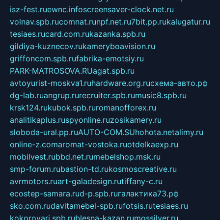
isz-fest.ru
ewnc.info
screensaver-clock.net.ru
volnav.spb.ru
comnat.ru
npf.net.ru
7bit.pp.ru
kalugatur.ru
tesiaes.ru
card.com.ru
kazanka.spb.ru
gildiya-kuznecov.ru
kameryboavision.ru
griffoncom.spb.ru
fabrika-emotsiy.ru
PARK-MATROSOVA.RU
agat.spb.ru
avtoyurist-moskva1.ru
hardware.org.ru
схема-авто.рф
dg-lab.ru
angrup.ru
recruiter.spb.ru
music8.spb.ru
krsk124.ru
kubok.spb.ru
romanofforex.ru
analitikaplus.ru
spyonline.ru
zosikamery.ru
sloboda-ural.pp.ru
AUTO-COM.SU
hohota.net
alimy.ru
online-z.com
aromat-vostoka.ru
otdelkaexp.ru
mobilvest.ru
bbd.net.ru
mebelshop.msk.ru
smp-forum.ru
bastion-td.ru
kosmoscreative.ru
avrmotors.ru
art-galadesign.ru
tiffany-c.ru
ecostep-samara.ru
d-p.spb.ru
галактика73.рф
sko.com.ru
davitamebel-spb.ru
fotsis.ru
tesiaes.ru
kokoroyari.spb.ru
blesna-kazan.ru
mossilver.ru