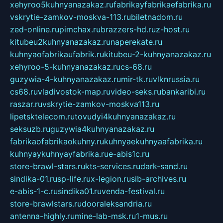
xehyroo5kuhnyanazakaz.ru
fabrikayfabrikaefabrika.ru
vskrytie-zamkov-moskva-113.ru
biletnadom.ru
zed-online.ru
pimchax.ru
brazzers-hd.ru
z-host.ru
kitubeu2kuhnyanazakaz.ru
naperekate.ru
kuhnyaofabrikaufabrik.ru
kitubeu-2-kuhnyanazakaz.ru
xehyroo-5-kuhnyanazakaz.ru
cs-68.ru
guzywia-4-kuhnyanazakaz.ru
mir-tk.ru
vlknrussia.ru
cs68.ru
vladivostok-map.ru
video-seks.ru
bankaribi.ru
raszar.ru
vskrytie-zamkov-moskva113.ru
lipetsktelecom.ru
tovudyi4kuhnyanazakaz.ru
seksuzb.ru
guzywia4kuhnyanazakaz.ru
fabrikaofabrikaokuhny.ru
kuhnyaekuhnyaafabrika.ru
kuhnyaykuhnyayfabrika.ru
e-abis1c.ru
store-brawl-stars.ru
kts-services.ru
dark-sand.ru
sindika-01.ru
sp-life.ru
x-legion.ru
sib-archives.ru
e-abis-1-c.ru
sindika01.ru
venda-festival.ru
store-brawlstars.ru
dooraleksandria.ru
antenna-highly.ru
mine-lab-msk.ru
1-mus.ru