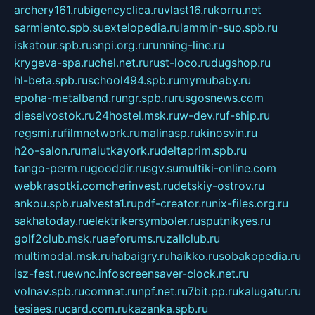
archery161.ru
bigencyclica.ru
vlast16.ru
korru.net
sarmiento.spb.su
extelopedia.ru
lammin-suo.spb.ru
iskatour.spb.ru
snpi.org.ru
running-line.ru
krygeva-spa.ru
chel.net.ru
rust-loco.ru
dugshop.ru
hl-beta.spb.ru
school494.spb.ru
mymubaby.ru
epoha-metalband.ru
ngr.spb.ru
rusgosnews.com
dieselvostok.ru
24hostel.msk.ru
w-dev.ru
f-ship.ru
regsmi.ru
filmnetwork.ru
malinasp.ru
kinosvin.ru
h2o-salon.ru
malutkayork.ru
deltaprim.spb.ru
tango-perm.ru
gooddir.ru
sgv.su
multiki-online.com
webkrasotki.com
cherinvest.ru
detskiy-ostrov.ru
ankou.spb.ru
alvesta1.ru
pdf-creator.ru
nix-files.org.ru
sakhatoday.ru
elektrikersymboler.ru
sputnikyes.ru
golf2club.msk.ru
aeforums.ru
zallclub.ru
multimodal.msk.ru
habaigry.ru
haikko.ru
sobakopedia.ru
isz-fest.ru
ewnc.info
screensaver-clock.net.ru
volnav.spb.ru
comnat.ru
npf.net.ru
7bit.pp.ru
kalugatur.ru
tesiaes.ru
card.com.ru
kazanka.spb.ru