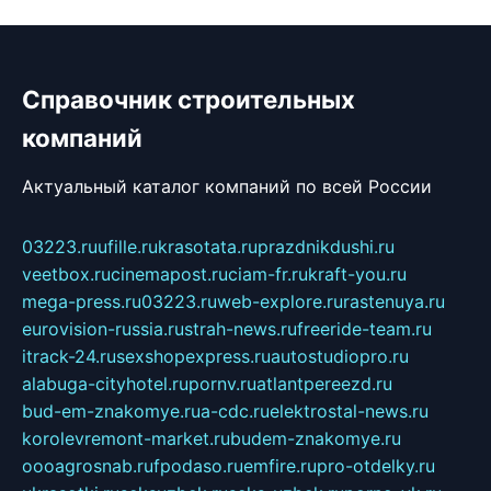
Справочник строительных
компаний
Актуальный каталог компаний по всей России
03223.ru
ufille.ru
krasotata.ru
prazdnikdushi.ru
veetbox.ru
cinemapost.ru
ciam-fr.ru
kraft-you.ru
mega-press.ru
03223.ru
web-explore.ru
rastenuya.ru
eurovision-russia.ru
strah-news.ru
freeride-team.ru
itrack-24.ru
sexshopexpress.ru
autostudiopro.ru
alabuga-cityhotel.ru
pornv.ru
atlantpereezd.ru
bud-em-znakomye.ru
a-cdc.ru
elektrostal-news.ru
korolevremont-market.ru
budem-znakomye.ru
oooagrosnab.ru
fpodaso.ru
emfire.ru
pro-otdelky.ru