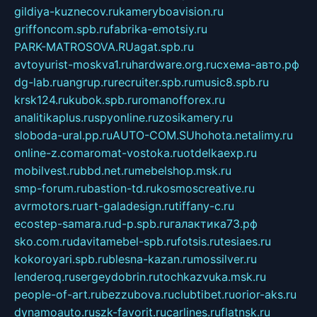
gildiya-kuznecov.ru
kameryboavision.ru
griffoncom.spb.ru
fabrika-emotsiy.ru
PARK-MATROSOVA.RU
agat.spb.ru
avtoyurist-moskva1.ru
hardware.org.ru
схема-авто.рф
dg-lab.ru
angrup.ru
recruiter.spb.ru
music8.spb.ru
krsk124.ru
kubok.spb.ru
romanofforex.ru
analitikaplus.ru
spyonline.ru
zosikamery.ru
sloboda-ural.pp.ru
AUTO-COM.SU
hohota.net
alimy.ru
online-z.com
aromat-vostoka.ru
otdelkaexp.ru
mobilvest.ru
bbd.net.ru
mebelshop.msk.ru
smp-forum.ru
bastion-td.ru
kosmoscreative.ru
avrmotors.ru
art-galadesign.ru
tiffany-c.ru
ecostep-samara.ru
d-p.spb.ru
галактика73.рф
sko.com.ru
davitamebel-spb.ru
fotsis.ru
tesiaes.ru
kokoroyari.spb.ru
blesna-kazan.ru
mossilver.ru
lenderoq.ru
sergeydobrin.ru
tochkazvuka.msk.ru
people-of-art.ru
bezzubova.ru
clubtibet.ru
orior-aks.ru
dynamoauto.ru
szk-favorit.ru
carlines.ru
flatnsk.ru