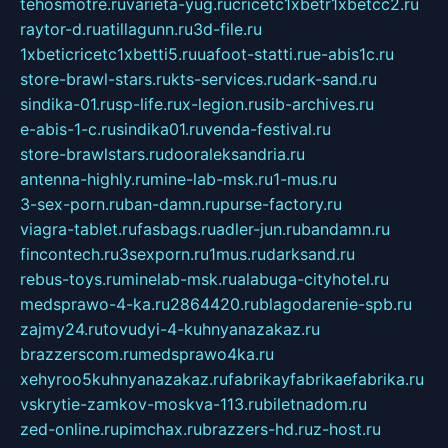
tehosmotre.ru
varieta-yug.ru
cricetc1xbetr1xbetcc2.ru
raytor-d.ru
atillagunn.ru
3d-file.ru
1xbeticricetc1xbetti5.ru
uafoot-statti.ru
e-abis1c.ru
store-brawl-stars.ru
kts-services.ru
dark-sand.ru
sindika-01.ru
sp-life.ru
x-legion.ru
sib-archives.ru
e-abis-1-c.ru
sindika01.ru
venda-festival.ru
store-brawlstars.ru
dooraleksandria.ru
antenna-highly.ru
mine-lab-msk.ru
1-mus.ru
3-sex-porn.ru
ban-damn.ru
purse-factory.ru
viagra-tablet.ru
fasbags.ru
adler-jun.ru
bandamn.ru
fincontech.ru
3sexporn.ru
1mus.ru
darksand.ru
rebus-toys.ru
minelab-msk.ru
alabuga-cityhotel.ru
medsprawo-4-ka.ru
2864420.ru
blagodarenie-spb.ru
zajmy24.ru
tovudyi-4-kuhnyanazakaz.ru
brazzerscom.ru
medsprawo4ka.ru
xehyroo5kuhnyanazakaz.ru
fabrikayfabrikaefabrika.ru
vskrytie-zamkov-moskva-113.ru
biletnadom.ru
zed-online.ru
pimchax.ru
brazzers-hd.ru
z-host.ru