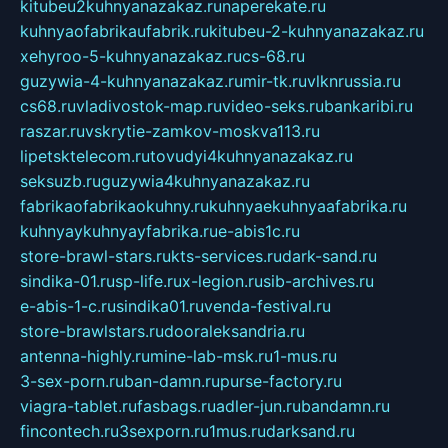
kitubeu2kuhnyanazakaz.ru
naperekate.ru
kuhnyaofabrikaufabrik.ru
kitubeu-2-kuhnyanazakaz.ru
xehyroo-5-kuhnyanazakaz.ru
cs-68.ru
guzywia-4-kuhnyanazakaz.ru
mir-tk.ru
vlknrussia.ru
cs68.ru
vladivostok-map.ru
video-seks.ru
bankaribi.ru
raszar.ru
vskrytie-zamkov-moskva113.ru
lipetsktelecom.ru
tovudyi4kuhnyanazakaz.ru
seksuzb.ru
guzywia4kuhnyanazakaz.ru
fabrikaofabrikaokuhny.ru
kuhnyaekuhnyaafabrika.ru
kuhnyaykuhnyayfabrika.ru
e-abis1c.ru
store-brawl-stars.ru
kts-services.ru
dark-sand.ru
sindika-01.ru
sp-life.ru
x-legion.ru
sib-archives.ru
e-abis-1-c.ru
sindika01.ru
venda-festival.ru
store-brawlstars.ru
dooraleksandria.ru
antenna-highly.ru
mine-lab-msk.ru
1-mus.ru
3-sex-porn.ru
ban-damn.ru
purse-factory.ru
viagra-tablet.ru
fasbags.ru
adler-jun.ru
bandamn.ru
fincontech.ru
3sexporn.ru
1mus.ru
darksand.ru