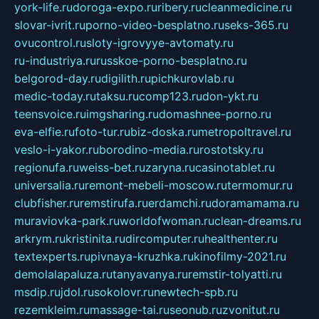
york-life.ru
doroga-expo.ru
ribery.ru
cleanmedicine.ru
slovar-ivrit.ru
porno-video-besplatno.ru
seks-365.ru
ovucontrol.ru
sloty-igrovyye-avtomaty.ru
ru-industriya.ru
russkoe-porno-besplatno.ru
belgorod-day.ru
digilith.ru
pichkurovlab.ru
medic-today.ru
taksu.ru
comp123.ru
don-ykt.ru
teensvoice.ru
imgsharing.ru
domashnee-porno.ru
eva-elfie.ru
foto-tur.ru
biz-doska.ru
metropoltravel.ru
veslo-i-yakor.ru
borodino-media.ru
rostotsky.ru
regionufa.ru
weiss-bet.ru
zaryna.ru
casinotablet.ru
universalia.ru
remont-mebeli-moscow.ru
termomur.ru
clubfisher.ru
remstirufa.ru
erdamchi.ru
doramamama.ru
muraviovka-park.ru
worldofwoman.ru
clean-dreams.ru
arkrym.ru
kristinita.ru
dircomputer.ru
healthenter.ru
textexperts.ru
pivnaya-kruzhka.ru
kinofilmy-2021.ru
demolalapaluza.ru
tanyavanya.ru
remstir-tolyatti.ru
msdip.ru
jdol.ru
sokolovr.ru
newtech-spb.ru
rezemkleim.ru
massage-tai.ru
seonub.ru
zvonitut.ru