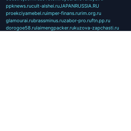
ppknews.ru
cult-alshei.ru
JAPANRUSSIA.RU
proekciyamebel.ru
imper-finans.ru
rim.org.ru
glamourai.ru
brassminus.ru
zabor-pro.ru
ftn.pp.ru
dorogoe58.ru
laimengpacker.ru
kuzova-zapchasti.ru
sageerp.ru
taxodrom.ru
dsrazvitie.ru
hardcity.net.ru
ratinghomegames.ru
topservice25.ru
gubernyan.ru
gtglasslined.ru
ii4.ru
tssport.spb.ru
andorra24.com
blackwallstreet.ru
oboimos.ru
optim-doors.com.ru
ikuch.ru
nycr.org.ru
npa21.ru
vremya-ch.spb.ru
desert000.ru
ivtorgi.ru
ifiori.ru
catalog-statei.ru
dcv.org.ru
spetsmaster174.ru
ipkameryhiseeu.ru
dum26.ru
ruspol.spb.ru
fr-opendp.ru
kam-solnyshko.ru
cheyenne-arapaho.ru
sevzapmetal.spb.ru
ted-lapidus.spb.ru
parasite-eliminator.ru
sigma-complete.ru
modernworld.ru
dama-moda.ru
eholot-group.ru
sk-nvkz.ru
DRONGOLD.RU
democratia2.ru
i-farmer.ru
mass-sport.org
jablonex.spb.ru
bookmess.ru
linkword.ru