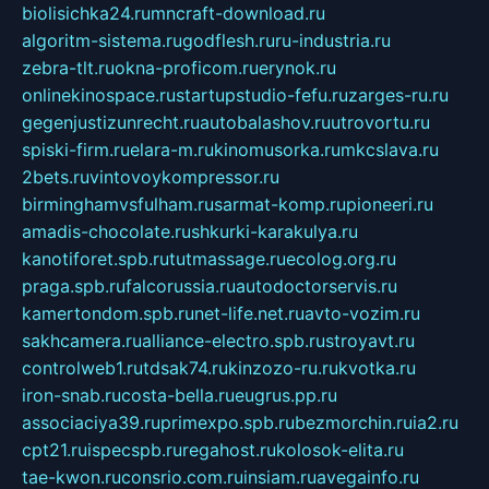
biolisichka24.ru
mncraft-download.ru
algoritm-sistema.ru
godflesh.ru
ru-industria.ru
zebra-tlt.ru
okna-proficom.ru
erynok.ru
onlinekinospace.ru
startupstudio-fefu.ru
zarges-ru.ru
gegenjustizunrecht.ru
autobalashov.ru
utrovortu.ru
spiski-firm.ru
elara-m.ru
kinomusorka.ru
mkcslava.ru
2bets.ru
vintovoykompressor.ru
birminghamvsfulham.ru
sarmat-komp.ru
pioneeri.ru
amadis-chocolate.ru
shkurki-karakulya.ru
kanotiforet.spb.ru
tutmassage.ru
ecolog.org.ru
praga.spb.ru
falcorussia.ru
autodoctorservis.ru
kamertondom.spb.ru
net-life.net.ru
avto-vozim.ru
sakhcamera.ru
alliance-electro.spb.ru
stroyavt.ru
controlweb1.ru
tdsak74.ru
kinzozo-ru.ru
kvotka.ru
iron-snab.ru
costa-bella.ru
eugrus.pp.ru
associaciya39.ru
primexpo.spb.ru
bezmorchin.ru
ia2.ru
cpt21.ru
ispecspb.ru
regahost.ru
kolosok-elita.ru
tae-kwon.ru
consrio.com.ru
insiam.ru
avegainfo.ru