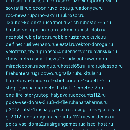
ukrasotki.ru
seksuzbek.ru
seks-uzbek.ru
porno-vk.ru
sovratili.ru
olecoon.ru
vd-dosug.ru
adonyev.ru
rbc-news.ru
porno-skvirt.ru
krospr.ru
13autor-kolonka.ru
sormol.ru
2rich.ru
hostel-65.ru
hostserve.ru
porno-na-russkom.ru
mishinlab.ru
neznobi.ru
bigfatcc.ru
habble.ru
starbucksvia.ru
delfinet.ru
silvernano.ru
elestal.ru
vektor-doroga.ru
velotrenajery.ru
pronso54.ru
lenasever.ru
lovinskix.ru
show-pets.ru
smartnews03.ru
discofoxworld.ru
miraclecoon.ru
pongup.ru
hostel65.ru
liura.ru
glasspb.ru
firehunters.ru
gribowo.ru
gnalis.ru
bulkitula.ru
hometown-france.ru
1-xbeticricetc-1-xbetti-5.ru
shop-garena.ru
cricetc-1-xbetr-1-xbetcc-2.ru
one-life-story.ru
top-halyava.ru
accounts112.ru
poka-vse-doma-2.ru
3-d-file.ru
hahahaharms.ru
g2012.ru
tst-1.ru
shaggy-cat.ru
opsmgr.ru
ev-gallery.ru
g-2012.ru
ops-mgr.ru
accounts-112.ru
csm-demo.ru
poka-vse-doma2.ru
airgungames.ru
allseo-host.ru