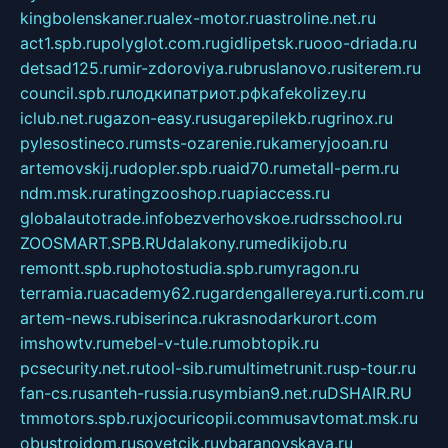
kingbolenskaner.ru
alex-motor.ru
astroline.net.ru
act1.spb.ru
polyglot.com.ru
gidlipetsk.ru
ooo-driada.ru
detsad125.ru
mir-zdoroviya.ru
bruslanovo.ru
siterem.ru
council.spb.ru
лодкипатриот.рф
kafekolizey.ru
iclub.net.ru
gazon-easy.ru
sugarepilekb.ru
grinox.ru
pylesostineco.ru
msts-ozarenie.ru
kameryjooan.ru
artemovskij.ru
dopler.spb.ru
aid70.ru
metall-perm.ru
ndm.msk.ru
ratingzooshop.ru
apiaccess.ru
globalautotrade.info
bezverhovskoe.ru
drsschool.ru
ZOOSMART.SPB.RU
dalakony.ru
medikijob.ru
remontt.spb.ru
photostudia.spb.ru
myragon.ru
terramia.ru
academy62.ru
gardengallereya.ru
rti.com.ru
artem-news.ru
biserinca.ru
krasnodarkurort.com
imshowtv.ru
mebel-v-tule.ru
mobtopik.ru
pcsecurity.net.ru
tool-sib.ru
multimetrunit.ru
sp-tour.ru
fan-cs.ru
santeh-russia.ru
symbian9.net.ru
DSHAIR.RU
tmmotors.spb.ru
xjocuricopii.com
musavtomat.msk.ru
obustrojdom.ru
sovetcik.ru
ybaranovskaya.ru