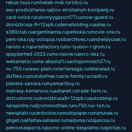
rebus-toys.ru
minelab-msk.ru
rtdco.ru
seo-prodvizhenie-sajtov-stroitelnyh-kompanij.ru
card-voice.ru
rulonnyygazon177.ru
snow-guard.ru
domizbrusa-9x12spb.ru
demaholding.ru
aalse.ru
a380club.ru
argentinamia.ru
perkoka.ru
movie-one.ru
perk-oka.ru
g-octopus.ru
sibarchives.ru
andreislyusar.ru
naruto-x.ru
pursefactory.ru
tor-lyubov-i-grom.ru
spayderhed-2022.ru
movieone.ru
evro-dez.ru
webamator.ru
ma-absolut1.ru
avtopomosch27.ru
nv-750.ru
news-plain.ru
nertansaga.ru
delanalad.ru
dizfiles.ru
youtubefree.ru
aria-family.ru
roadli.ru
planeta-samara.ru
mysmartbuy.ru
matrasy-kemerovo.ru
ashanet.ru
trade-farm.ru
dotcustoms.ru
domizbrusa9x12spb.ru
autodamp.ru
narasimha.ru
djcommodities.ru
nv750.ru
x-ton.ru
newsplain.ru
cardvoice.ru
modopaper.ru
manunae.ru
gbget.ru
alfeihavsalnassr.ru
madoma.ru
tajuncos.ru
petrovkasports.ru
porno-online-besplatno.ru
splclub.ru