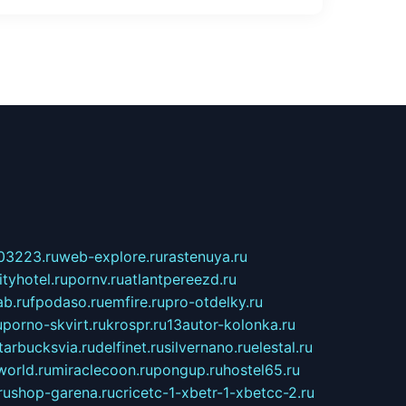
03223.ru
web-explore.ru
rastenuya.ru
tyhotel.ru
pornv.ru
atlantpereezd.ru
b.ru
fpodaso.ru
emfire.ru
pro-otdelky.ru
u
porno-skvirt.ru
krospr.ru
13autor-kolonka.ru
tarbucksvia.ru
delfinet.ru
silvernano.ru
elestal.ru
world.ru
miraclecoon.ru
pongup.ru
hostel65.ru
ru
shop-garena.ru
cricetc-1-xbetr-1-xbetcc-2.ru