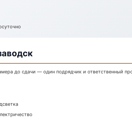
осуточно
заводск
амера до сдачи — один подрядчик и ответственный пр
одсветка
электричество