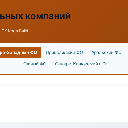
льных компаний
 СК Кров Build
ро-Западный ФО
Приволжский ФО
Уральский ФО
Южный ФО
Северо-Кавказский ФО