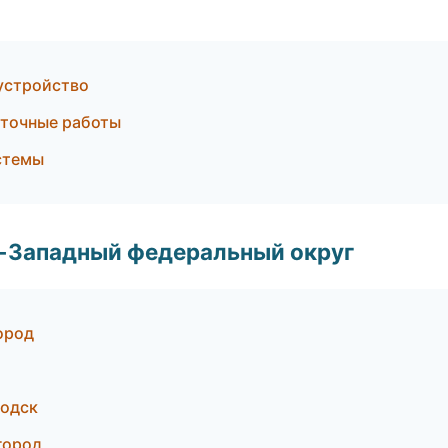
устройство
иточные работы
стемы
о-Западный федеральный округ
ород
водск
город