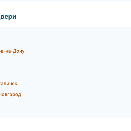
двери
ов-на-Дону
халинск
Новгород