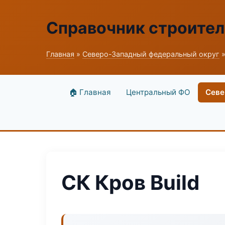
Справочник строите
Главная
»
Северо-Западный федеральный округ
»
🏠 Главная
Центральный ФО
Севе
СК Кров Build