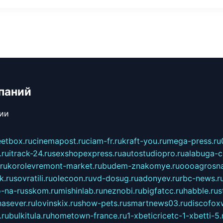
паний
сии
eetbox.ru
cinemapost.ru
ciam-fr.ru
kraft-you.ru
mega-press.ru
.ru
itrack-24.ru
sexshopexpress.ru
autostudiopro.ru
alabuga-ci
ru
korolevremont-market.ru
budem-znakomye.ru
oooagrosna
k.ru
sovratili.ru
olecoon.ru
vd-dosug.ru
adonyev.ru
rbc-news.r
-na-russkom.ru
mishinlab.ru
neznobi.ru
bigfatcc.ru
habble.ru
s
nasever.ru
lovinskix.ru
show-pets.ru
smartnews03.ru
discofox
.ru
bulkitula.ru
hometown-france.ru
1-xbeticricetc-1-xbetti-5.