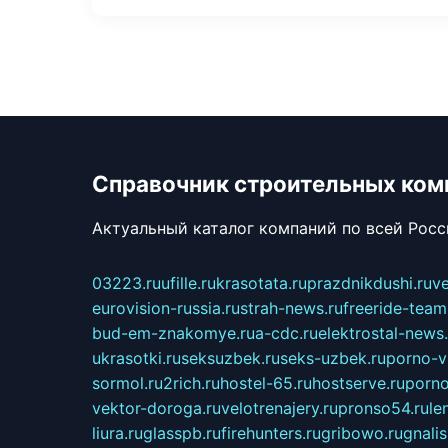
Справочник строительных ком
Актуальный каталог компаний по всей Рос
03223.ru
ufille.ru
krasotata.ru
prazdnikdushi.ru
v
eurovision-russia.ru
strah-news.ru
freeride-team
bud-em-znakomye.ru
a-cdc.ru
elektrostal-news.
ukrasotki.ru
seksuzbek.ru
seks-uzbek.ru
porno-v
sormol.ru
2rich.ru
hostel-65.ru
hostserve.ru
porno
vektor-doroga.ru
velotrenajery.ru
pronso54.ru
le
liura.ru
glasspb.ru
firehunters.ru
gribowo.ru
gnalis