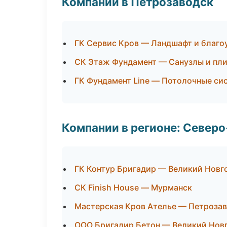
Компании в Петрозаводск
ГК Сервис Кров — Ландшафт и благо
СК Этаж Фундамент — Санузлы и пл
ГК Фундамент Line — Потолочные си
Компании в регионе: Север
ГК Контур Бригадир — Великий Новг
СК Finish House — Мурманск
Мастерская Кров Ателье — Петроза
ООО Бригадир Бетон — Великий Нов