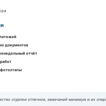
ора
ми
платежей
их документов
женедельный отчёт
 работ
 фотоэтапы
чество отделки отличное, замечаний минимум и их опер