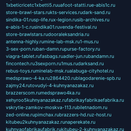
1xbeticricetc1xbetti5.ru
uafoot-statti.ru
e-abis1c.ru
store-brawl-stars.ru
kts-services.ru
dark-sand.ru
sindika-01.ru
sp-life.ru
x-legion.ru
sib-archives.ru
e-abis-1-c.ru
sindika01.ru
venda-festival.ru
store-brawlstars.ru
dooraleksandria.ru
antenna-highly.ru
mine-lab-msk.ru
1-mus.ru
3-sex-porn.ru
ban-damn.ru
purse-factory.ru
viagra-tablet.ru
fasbags.ru
adler-jun.ru
bandamn.ru
fincontech.ru
3sexporn.ru
1mus.ru
darksand.ru
rebus-toys.ru
minelab-msk.ru
alabuga-cityhotel.ru
medsprawo-4-ka.ru
2864420.ru
blagodarenie-spb.ru
zajmy24.ru
tovudyi-4-kuhnyanazakaz.ru
brazzerscom.ru
medsprawo4ka.ru
xehyroo5kuhnyanazakaz.ru
fabrikayfabrikaefabrika.ru
vskrytie-zamkov-moskva-113.ru
biletnadom.ru
zed-online.ru
pimchax.ru
brazzers-hd.ru
z-host.ru
kitubeu2kuhnyanazakaz.ru
naperekate.ru
kuhnyaofabrikaufabrik.ru
kitubeu-2-kuhnyanazakaz.ru