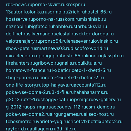
rbc-news.ru
porno-skvirt.ru
krospr.ru
13autor-kolonka.ru
sormol.ru
2rich.ru
hostel-65.ru
hostserve.ru
porno-na-russkom.ru
mishinlab.ru
neznobi.ru
bigfatcc.ru
habble.ru
starbucksvia.ru
delfinet.ru
silvernano.ru
elestal.ru
vektor-doroga.ru
velotrenajery.ru
pronso54.ru
lenasever.ru
lovinskix.ru
show-pets.ru
smartnews03.ru
discofoxworld.ru
miraclecoon.ru
pongup.ru
hostel65.ru
liura.ru
glasspb.ru
firehunters.ru
gribowo.ru
gnalis.ru
bulkitula.ru
hometown-france.ru
1-xbeticricetc-1-xbetti-5.ru
shop-garena.ru
cricetc-1-xbetr-1-xbetcc-2.ru
one-life-story.ru
top-halyava.ru
accounts112.ru
poka-vse-doma-2.ru
3-d-file.ru
hahahaharms.ru
g2012.ru
tst-1.ru
shaggy-cat.ru
opsmgr.ru
ev-gallery.ru
g-2012.ru
ops-mgr.ru
accounts-112.ru
csm-demo.ru
poka-vse-doma2.ru
airgungames.ru
allseo-host.ru
tehosmotre.ru
varieta-yug.ru
cricetc1xbetr1xbetcc2.ru
raytor-d.ru
atillagunn.ru
3d-file.ru