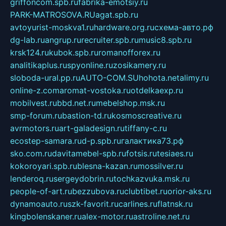
griffoncom.spb.ru
fabrika-emotsiy.ru
PARK-MATROSOVA.RU
agat.spb.ru
avtoyurist-moskva1.ru
hardware.org.ru
схема-авто.рф
dg-lab.ru
angrup.ru
recruiter.spb.ru
music8.spb.ru
krsk124.ru
kubok.spb.ru
romanofforex.ru
analitikaplus.ru
spyonline.ru
zosikamery.ru
sloboda-ural.pp.ru
AUTO-COM.SU
hohota.net
alimy.ru
online-z.com
aromat-vostoka.ru
otdelkaexp.ru
mobilvest.ru
bbd.net.ru
mebelshop.msk.ru
smp-forum.ru
bastion-td.ru
kosmoscreative.ru
avrmotors.ru
art-galadesign.ru
tiffany-c.ru
ecostep-samara.ru
d-p.spb.ru
галактика73.рф
sko.com.ru
davitamebel-spb.ru
fotsis.ru
tesiaes.ru
kokoroyari.spb.ru
blesna-kazan.ru
mossilver.ru
lenderoq.ru
sergeydobrin.ru
tochkazvuka.msk.ru
people-of-art.ru
bezzubova.ru
clubtibet.ru
orior-aks.ru
dynamoauto.ru
szk-favorit.ru
carlines.ru
flatnsk.ru
kingbolenskaner.ru
alex-motor.ru
astroline.net.ru