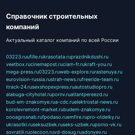
Справочник строительных
компаний
Актуальный каталог компаний по всей России
03223.ru
ufille.ru
krasotata.ru
prazdnikdushi.ru
veetbox.ru
cinemapost.ru
ciam-fr.ru
kraft-you.ru
mega-press.ru
03223.ru
web-explore.ru
rastenuya.ru
eurovision-russia.ru
strah-news.ru
freeride-team.ru
itrack-24.ru
sexshopexpress.ru
autostudiopro.ru
alabuga-cityhotel.ru
pornv.ru
atlantpereezd.ru
bud-em-znakomye.ru
a-cdc.ru
elektrostal-news.ru
korolevremont-market.ru
budem-znakomye.ru
oooagrosnab.ru
fpodaso.ru
emfire.ru
pro-otdelky.ru
ukrasotki.ru
seksuzbek.ru
seks-uzbek.ru
porno-vk.ru
sovratili.ru
olecoon.ru
vd-dosug.ru
adonyev.ru