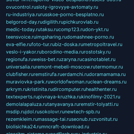
ovucontrol.ru
sloty-igrovyye-avtomaty.ru
ru-industriya.ru
russkoe-porno-besplatno.ru
belgorod-day.ru
digilith.ru
pichkurovlab.ru
medic-today.ru
taksu.ru
comp123.ru
don-ykt.ru
teensvoice.ru
imgsharing.ru
domashnee-porno.ru
eva-elfie.ru
foto-tur.ru
biz-doska.ru
metropoltravel.ru
veslo-i-yakor.ru
borodino-media.ru
rostotsky.ru
regionufa.ru
weiss-bet.ru
zaryna.ru
casinotablet.ru
universalia.ru
remont-mebeli-moscow.ru
termomur.ru
clubfisher.ru
remstirufa.ru
erdamchi.ru
doramamama.ru
muraviovka-park.ru
worldofwoman.ru
clean-dreams.ru
arkrym.ru
kristinita.ru
dircomputer.ru
healthenter.ru
textexperts.ru
pivnaya-kruzhka.ru
kinofilmy-2021.ru
demolalapaluza.ru
tanyavanya.ru
remstir-tolyatti.ru
msdip.ru
jdol.ru
sokolovr.ru
newtech-spb.ru
rezemkleim.ru
massage-tai.ru
seonub.ru
zvonitut.ru
biolisichka24.ru
mncraft-download.ru