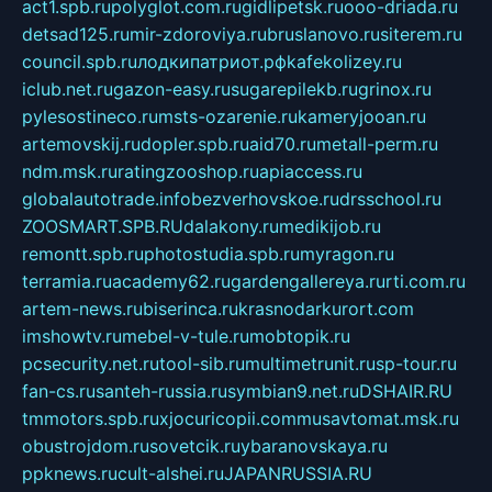
act1.spb.ru
polyglot.com.ru
gidlipetsk.ru
ooo-driada.ru
detsad125.ru
mir-zdoroviya.ru
bruslanovo.ru
siterem.ru
council.spb.ru
лодкипатриот.рф
kafekolizey.ru
iclub.net.ru
gazon-easy.ru
sugarepilekb.ru
grinox.ru
pylesostineco.ru
msts-ozarenie.ru
kameryjooan.ru
artemovskij.ru
dopler.spb.ru
aid70.ru
metall-perm.ru
ndm.msk.ru
ratingzooshop.ru
apiaccess.ru
globalautotrade.info
bezverhovskoe.ru
drsschool.ru
ZOOSMART.SPB.RU
dalakony.ru
medikijob.ru
remontt.spb.ru
photostudia.spb.ru
myragon.ru
terramia.ru
academy62.ru
gardengallereya.ru
rti.com.ru
artem-news.ru
biserinca.ru
krasnodarkurort.com
imshowtv.ru
mebel-v-tule.ru
mobtopik.ru
pcsecurity.net.ru
tool-sib.ru
multimetrunit.ru
sp-tour.ru
fan-cs.ru
santeh-russia.ru
symbian9.net.ru
DSHAIR.RU
tmmotors.spb.ru
xjocuricopii.com
musavtomat.msk.ru
obustrojdom.ru
sovetcik.ru
ybaranovskaya.ru
ppknews.ru
cult-alshei.ru
JAPANRUSSIA.RU