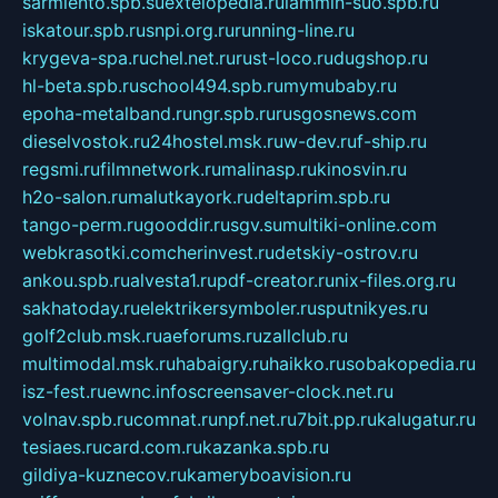
sarmiento.spb.su
extelopedia.ru
lammin-suo.spb.ru
iskatour.spb.ru
snpi.org.ru
running-line.ru
krygeva-spa.ru
chel.net.ru
rust-loco.ru
dugshop.ru
hl-beta.spb.ru
school494.spb.ru
mymubaby.ru
epoha-metalband.ru
ngr.spb.ru
rusgosnews.com
dieselvostok.ru
24hostel.msk.ru
w-dev.ru
f-ship.ru
regsmi.ru
filmnetwork.ru
malinasp.ru
kinosvin.ru
h2o-salon.ru
malutkayork.ru
deltaprim.spb.ru
tango-perm.ru
gooddir.ru
sgv.su
multiki-online.com
webkrasotki.com
cherinvest.ru
detskiy-ostrov.ru
ankou.spb.ru
alvesta1.ru
pdf-creator.ru
nix-files.org.ru
sakhatoday.ru
elektrikersymboler.ru
sputnikyes.ru
golf2club.msk.ru
aeforums.ru
zallclub.ru
multimodal.msk.ru
habaigry.ru
haikko.ru
sobakopedia.ru
isz-fest.ru
ewnc.info
screensaver-clock.net.ru
volnav.spb.ru
comnat.ru
npf.net.ru
7bit.pp.ru
kalugatur.ru
tesiaes.ru
card.com.ru
kazanka.spb.ru
gildiya-kuznecov.ru
kameryboavision.ru