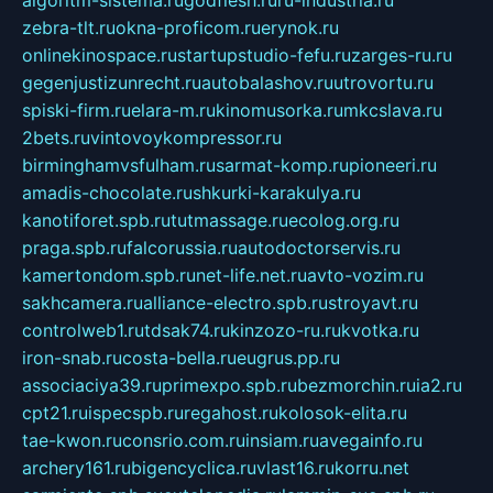
algoritm-sistema.ru
godflesh.ru
ru-industria.ru
zebra-tlt.ru
okna-proficom.ru
erynok.ru
onlinekinospace.ru
startupstudio-fefu.ru
zarges-ru.ru
gegenjustizunrecht.ru
autobalashov.ru
utrovortu.ru
spiski-firm.ru
elara-m.ru
kinomusorka.ru
mkcslava.ru
2bets.ru
vintovoykompressor.ru
birminghamvsfulham.ru
sarmat-komp.ru
pioneeri.ru
amadis-chocolate.ru
shkurki-karakulya.ru
kanotiforet.spb.ru
tutmassage.ru
ecolog.org.ru
praga.spb.ru
falcorussia.ru
autodoctorservis.ru
kamertondom.spb.ru
net-life.net.ru
avto-vozim.ru
sakhcamera.ru
alliance-electro.spb.ru
stroyavt.ru
controlweb1.ru
tdsak74.ru
kinzozo-ru.ru
kvotka.ru
iron-snab.ru
costa-bella.ru
eugrus.pp.ru
associaciya39.ru
primexpo.spb.ru
bezmorchin.ru
ia2.ru
cpt21.ru
ispecspb.ru
regahost.ru
kolosok-elita.ru
tae-kwon.ru
consrio.com.ru
insiam.ru
avegainfo.ru
archery161.ru
bigencyclica.ru
vlast16.ru
korru.net