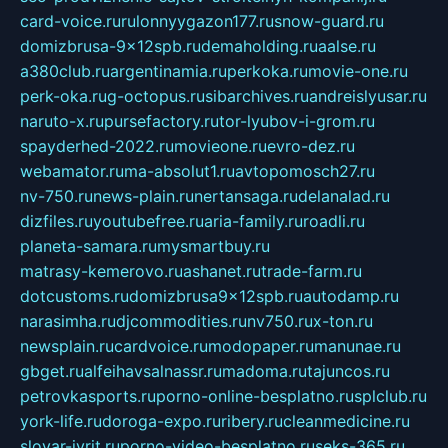
card-voice.ru
rulonnyygazon177.ru
snow-guard.ru
domizbrusa-9x12spb.ru
demaholding.ru
aalse.ru
a380club.ru
argentinamia.ru
perkoka.ru
movie-one.ru
perk-oka.ru
g-octopus.ru
sibarchives.ru
andreislyusar.ru
naruto-x.ru
pursefactory.ru
tor-lyubov-i-grom.ru
spayderhed-2022.ru
movieone.ru
evro-dez.ru
webamator.ru
ma-absolut1.ru
avtopomosch27.ru
nv-750.ru
news-plain.ru
nertansaga.ru
delanalad.ru
dizfiles.ru
youtubefree.ru
aria-family.ru
roadli.ru
planeta-samara.ru
mysmartbuy.ru
matrasy-kemerovo.ru
ashanet.ru
trade-farm.ru
dotcustoms.ru
domizbrusa9x12spb.ru
autodamp.ru
narasimha.ru
djcommodities.ru
nv750.ru
x-ton.ru
newsplain.ru
cardvoice.ru
modopaper.ru
manunae.ru
gbget.ru
alfeihavsalnassr.ru
madoma.ru
tajuncos.ru
petrovkasports.ru
porno-online-besplatno.ru
splclub.ru
york-life.ru
doroga-expo.ru
ribery.ru
cleanmedicine.ru
slovar-ivrit.ru
porno-video-besplatno.ru
seks-365.ru