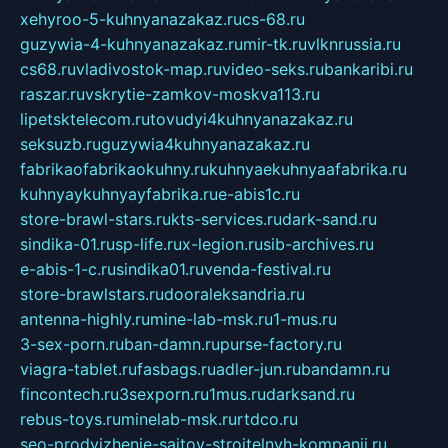
xehyroo-5-kuhnyanazakaz.ru
cs-68.ru
guzywia-4-kuhnyanazakaz.ru
mir-tk.ru
vlknrussia.ru
cs68.ru
vladivostok-map.ru
video-seks.ru
bankaribi.ru
raszar.ru
vskrytie-zamkov-moskva113.ru
lipetsktelecom.ru
tovudyi4kuhnyanazakaz.ru
seksuzb.ru
guzywia4kuhnyanazakaz.ru
fabrikaofabrikaokuhny.ru
kuhnyaekuhnyaafabrika.ru
kuhnyaykuhnyayfabrika.ru
e-abis1c.ru
store-brawl-stars.ru
kts-services.ru
dark-sand.ru
sindika-01.ru
sp-life.ru
x-legion.ru
sib-archives.ru
e-abis-1-c.ru
sindika01.ru
venda-festival.ru
store-brawlstars.ru
dooraleksandria.ru
antenna-highly.ru
mine-lab-msk.ru
1-mus.ru
3-sex-porn.ru
ban-damn.ru
purse-factory.ru
viagra-tablet.ru
fasbags.ru
adler-jun.ru
bandamn.ru
fincontech.ru
3sexporn.ru
1mus.ru
darksand.ru
rebus-toys.ru
minelab-msk.ru
rtdco.ru
seo-prodvizhenie-sajtov-stroitelnyh-kompanij.ru