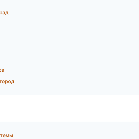
рад
ра
вгород
стемы