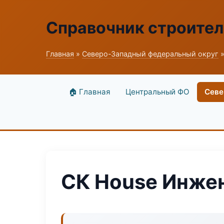
Справочник строите
Главная
»
Северо-Западный федеральный округ
»
🏠 Главная
Центральный ФО
Севе
СК House Инже