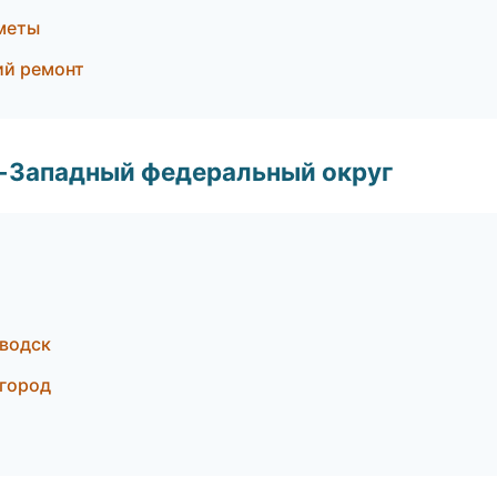
сметы
ий ремонт
о-Западный федеральный округ
аводск
вгород