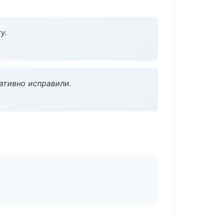
у.
ативно исправили.