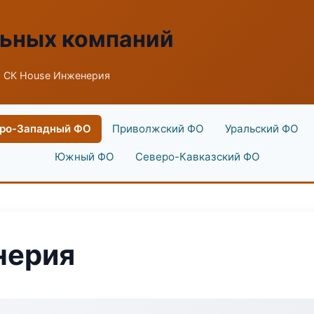
льных компаний
 СК House Инженерия
ро-Западный ФО
Приволжский ФО
Уральский ФО
Южный ФО
Северо-Кавказский ФО
нерия