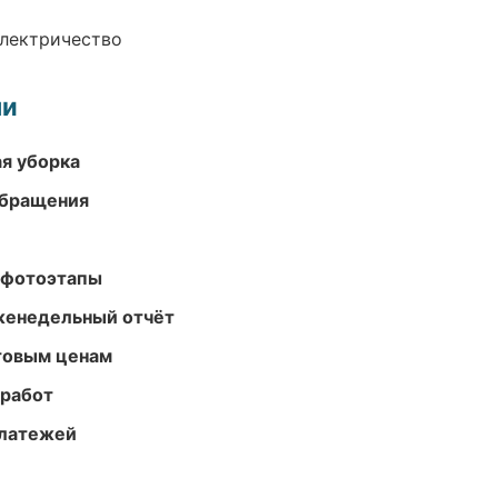
электричество
ми
ая уборка
обращения
 фотоэтапы
женедельный отчёт
птовым ценам
 работ
платежей