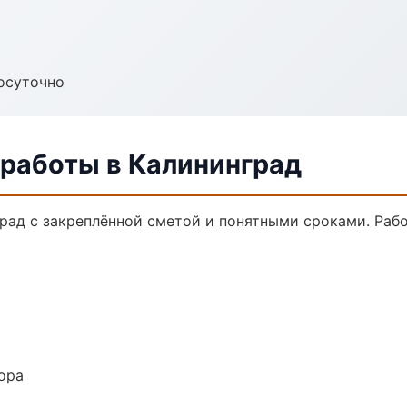
осуточно
 работы в Калининград
град с закреплённой сметой и понятными сроками. Раб
ора