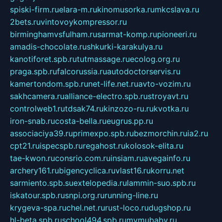
spiski-firm.ru
elara-m.ru
kinomusorka.ru
mkcslava.ru
2bets.ru
vintovoykompressor.ru
birminghamvsfulham.ru
sarmat-komp.ru
pioneeri.ru
amadis-chocolate.ru
shkurki-karakulya.ru
kanotiforet.spb.ru
tutmassage.ru
ecolog.org.ru
praga.spb.ru
falcorussia.ru
autodoctorservis.ru
kamertondom.spb.ru
net-life.net.ru
avto-vozim.ru
sakhcamera.ru
alliance-electro.spb.ru
stroyavt.ru
controlweb1.ru
tdsak74.ru
kinzozo-ru.ru
kvotka.ru
iron-snab.ru
costa-bella.ru
eugrus.pp.ru
associaciya39.ru
primexpo.spb.ru
bezmorchin.ru
ia2.ru
cpt21.ru
ispecspb.ru
regahost.ru
kolosok-elita.ru
tae-kwon.ru
consrio.com.ru
insiam.ru
avegainfo.ru
archery161.ru
bigencyclica.ru
vlast16.ru
korru.net
sarmiento.spb.su
extelopedia.ru
lammin-suo.spb.ru
iskatour.spb.ru
snpi.org.ru
running-line.ru
krygeva-spa.ru
chel.net.ru
rust-loco.ru
dugshop.ru
hl-beta.spb.ru
school494.spb.ru
mymubaby.ru