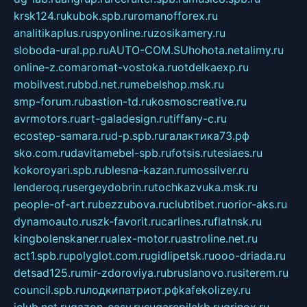
krsk124.ru
kubok.spb.ru
romanofforex.ru
analitikaplus.ru
spyonline.ru
zosikamery.ru
sloboda-ural.pp.ru
AUTO-COM.SU
hohota.net
alimy.ru
online-z.com
aromat-vostoka.ru
otdelkaexp.ru
mobilvest.ru
bbd.net.ru
mebelshop.msk.ru
smp-forum.ru
bastion-td.ru
kosmoscreative.ru
avrmotors.ru
art-galadesign.ru
tiffany-c.ru
ecostep-samara.ru
d-p.spb.ru
галактика73.рф
sko.com.ru
davitamebel-spb.ru
fotsis.ru
tesiaes.ru
kokoroyari.spb.ru
blesna-kazan.ru
mossilver.ru
lenderoq.ru
sergeydobrin.ru
tochkazvuka.msk.ru
people-of-art.ru
bezzubova.ru
clubtibet.ru
orior-aks.ru
dynamoauto.ru
szk-favorit.ru
carlines.ru
flatnsk.ru
kingbolenskaner.ru
alex-motor.ru
astroline.net.ru
act1.spb.ru
polyglot.com.ru
gidlipetsk.ru
ooo-driada.ru
detsad125.ru
mir-zdoroviya.ru
bruslanovo.ru
siterem.ru
council.spb.ru
лодкипатриот.рф
kafekolizey.ru