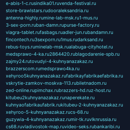
e-abis-1-c.ru
sindika01.ru
venda-festival.ru
store-brawlstars.ru
dooraleksandria.ru
antenna-highly.ru
mine-lab-msk.ru
1-mus.ru
3-sex-porn.ru
ban-damn.ru
purse-factory.ru
viagra-tablet.ru
fasbags.ru
adler-jun.ru
bandamn.ru
fincontech.ru
3sexporn.ru
1mus.ru
darksand.ru
rebus-toys.ru
minelab-msk.ru
alabuga-cityhotel.ru
medsprawo-4-ka.ru
2864420.ru
blagodarenie-spb.ru
zajmy24.ru
tovudyi-4-kuhnyanazakaz.ru
brazzerscom.ru
medsprawo4ka.ru
xehyroo5kuhnyanazakaz.ru
fabrikayfabrikaefabrika.ru
vskrytie-zamkov-moskva-113.ru
biletnadom.ru
zed-online.ru
pimchax.ru
brazzers-hd.ru
z-host.ru
kitubeu2kuhnyanazakaz.ru
naperekate.ru
kuhnyaofabrikaufabrik.ru
kitubeu-2-kuhnyanazakaz.ru
xehyroo-5-kuhnyanazakaz.ru
cs-68.ru
guzywia-4-kuhnyanazakaz.ru
mir-tk.ru
vlknrussia.ru
cs68.ru
vladivostok-map.ru
video-seks.ru
bankaribi.ru