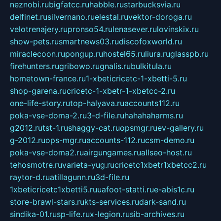
neznobi.ru
bigfatcc.ru
habble.ru
starbucksvia.ru
delfinet.ru
silvernano.ru
elestal.ru
vektor-doroga.ru
velotrenajery.ru
pronso54.ru
lenasever.ru
lovinskix.ru
show-pets.ru
smartnews03.ru
discofoxworld.ru
miraclecoon.ru
pongup.ru
hostel65.ru
liura.ru
glasspb.ru
firehunters.ru
gribowo.ru
gnalis.ru
bulkitula.ru
hometown-france.ru
1-xbeticricetc-1-xbetti-5.ru
shop-garena.ru
cricetc-1-xbetr-1-xbetcc-2.ru
one-life-story.ru
top-halyava.ru
accounts112.ru
poka-vse-doma-2.ru
3-d-file.ru
hahahaharms.ru
g2012.ru
tst-1.ru
shaggy-cat.ru
opsmgr.ru
ev-gallery.ru
g-2012.ru
ops-mgr.ru
accounts-112.ru
csm-demo.ru
poka-vse-doma2.ru
airgungames.ru
allseo-host.ru
tehosmotre.ru
varieta-yug.ru
cricetc1xbetr1xbetcc2.ru
raytor-d.ru
atillagunn.ru
3d-file.ru
1xbeticricetc1xbetti5.ru
uafoot-statti.ru
e-abis1c.ru
store-brawl-stars.ru
kts-services.ru
dark-sand.ru
sindika-01.ru
sp-life.ru
x-legion.ru
sib-archives.ru