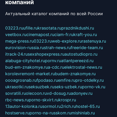
компаний
Актуальный каталог компаний по всей России
03223.ru
ufille.ru
krasotata.ru
prazdnikdushi.ru
veetbox.ru
cinemapost.ru
ciam-fr.ru
kraft-you.ru
mega-press.ru
03223.ru
web-explore.ru
rastenuya.ru
eurovision-russia.ru
strah-news.ru
freeride-team.ru
itrack-24.ru
sexshopexpress.ru
autostudiopro.ru
alabuga-cityhotel.ru
pornv.ru
atlantpereezd.ru
bud-em-znakomye.ru
a-cdc.ru
elektrostal-news.ru
korolevremont-market.ru
budem-znakomye.ru
oooagrosnab.ru
fpodaso.ru
emfire.ru
pro-otdelky.ru
ukrasotki.ru
seksuzbek.ru
seks-uzbek.ru
porno-vk.ru
sovratili.ru
olecoon.ru
vd-dosug.ru
adonyev.ru
rbc-news.ru
porno-skvirt.ru
krospr.ru
13autor-kolonka.ru
sormol.ru
2rich.ru
hostel-65.ru
hostserve.ru
porno-na-russkom.ru
mishinlab.ru