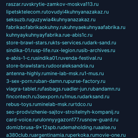
raszar.ru
vskrytie-zamkov-moskva113.ru
lipetsktelecom.ru
tovudyi4kuhnyanazakaz.ru
seksuzb.ru
guzywia4kuhnyanazakaz.ru
fabrikaofabrikaokuhny.ru
kuhnyaekuhnyaafabrika.ru
kuhnyaykuhnyayfabrika.ru
e-abis1c.ru
store-brawl-stars.ru
kts-services.ru
dark-sand.ru
sindika-01.ru
sp-life.ru
x-legion.ru
sib-archives.ru
e-abis-1-c.ru
sindika01.ru
venda-festival.ru
store-brawlstars.ru
dooraleksandria.ru
antenna-highly.ru
mine-lab-msk.ru
1-mus.ru
3-sex-porn.ru
ban-damn.ru
purse-factory.ru
viagra-tablet.ru
fasbags.ru
adler-jun.ru
bandamn.ru
fincontech.ru
3sexporn.ru
1mus.ru
darksand.ru
rebus-toys.ru
minelab-msk.ru
rtdco.ru
seo-prodvizhenie-sajtov-stroitelnyh-kompanij.ru
card-voice.ru
rulonnyygazon177.ru
snow-guard.ru
domizbrusa-9x12spb.ru
demaholding.ru
aalse.ru
a380club.ru
argentinamia.ru
perkoka.ru
movie-one.ru