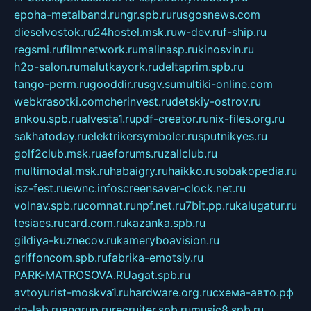
epoha-metalband.ru
ngr.spb.ru
rusgosnews.com
dieselvostok.ru
24hostel.msk.ru
w-dev.ru
f-ship.ru
regsmi.ru
filmnetwork.ru
malinasp.ru
kinosvin.ru
h2o-salon.ru
malutkayork.ru
deltaprim.spb.ru
tango-perm.ru
gooddir.ru
sgv.su
multiki-online.com
webkrasotki.com
cherinvest.ru
detskiy-ostrov.ru
ankou.spb.ru
alvesta1.ru
pdf-creator.ru
nix-files.org.ru
sakhatoday.ru
elektrikersymboler.ru
sputnikyes.ru
golf2club.msk.ru
aeforums.ru
zallclub.ru
multimodal.msk.ru
habaigry.ru
haikko.ru
sobakopedia.ru
isz-fest.ru
ewnc.info
screensaver-clock.net.ru
volnav.spb.ru
comnat.ru
npf.net.ru
7bit.pp.ru
kalugatur.ru
tesiaes.ru
card.com.ru
kazanka.spb.ru
gildiya-kuznecov.ru
kameryboavision.ru
griffoncom.spb.ru
fabrika-emotsiy.ru
PARK-MATROSOVA.RU
agat.spb.ru
avtoyurist-moskva1.ru
hardware.org.ru
схема-авто.рф
dg-lab.ru
angrup.ru
recruiter.spb.ru
music8.spb.ru