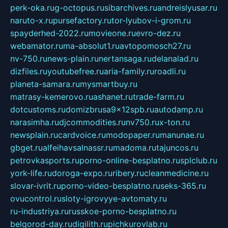
perk-oka.ru
g-octopus.ru
sibarchives.ru
andreislyusar.ru
naruto-x.ru
pursefactory.ru
tor-lyubov-i-grom.ru
spayderhed-2022.ru
movieone.ru
evro-dez.ru
webamator.ru
ma-absolut1.ru
avtopomosch27.ru
nv-750.ru
news-plain.ru
nertansaga.ru
delanalad.ru
dizfiles.ru
youtubefree.ru
aria-family.ru
roadli.ru
planeta-samara.ru
mysmartbuy.ru
matrasy-kemerovo.ru
ashanet.ru
trade-farm.ru
dotcustoms.ru
domizbrusa9x12spb.ru
autodamp.ru
narasimha.ru
djcommodities.ru
nv750.ru
x-ton.ru
newsplain.ru
cardvoice.ru
modopaper.ru
manunae.ru
gbget.ru
alfeihavsalnassr.ru
madoma.ru
tajuncos.ru
petrovkasports.ru
porno-online-besplatno.ru
splclub.ru
york-life.ru
doroga-expo.ru
ribery.ru
cleanmedicine.ru
slovar-ivrit.ru
porno-video-besplatno.ru
seks-365.ru
ovucontrol.ru
sloty-igrovyye-avtomaty.ru
ru-industriya.ru
russkoe-porno-besplatno.ru
belgorod-day.ru
digilith.ru
pichkurovlab.ru