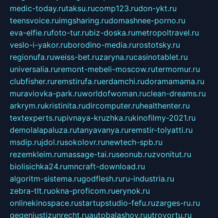
medic-today.ru
taksu.ru
comp123.ru
don-ykt.ru
teensvoice.ru
imgsharing.ru
domashnee-porno.ru
eva-elfie.ru
foto-tur.ru
biz-doska.ru
metropoltravel.ru
veslo-i-yakor.ru
borodino-media.ru
rostotsky.ru
regionufa.ru
weiss-bet.ru
zaryna.ru
casinotablet.ru
universalia.ru
remont-mebeli-moscow.ru
termomur.ru
clubfisher.ru
remstirufa.ru
erdamchi.ru
doramamama.ru
muraviovka-park.ru
worldofwoman.ru
clean-dreams.ru
arkrym.ru
kristinita.ru
dircomputer.ru
healthenter.ru
textexperts.ru
pivnaya-kruzhka.ru
kinofilmy-2021.ru
demolalapaluza.ru
tanyavanya.ru
remstir-tolyatti.ru
msdip.ru
jdol.ru
sokolovr.ru
newtech-spb.ru
rezemkleim.ru
massage-tai.ru
seonub.ru
zvonitut.ru
biolisichka24.ru
mncraft-download.ru
algoritm-sistema.ru
godflesh.ru
ru-industria.ru
zebra-tlt.ru
okna-proficom.ru
erynok.ru
onlinekinospace.ru
startupstudio-fefu.ru
zarges-ru.ru
gegenjustizunrecht.ru
autobalashov.ru
utrovortu.ru