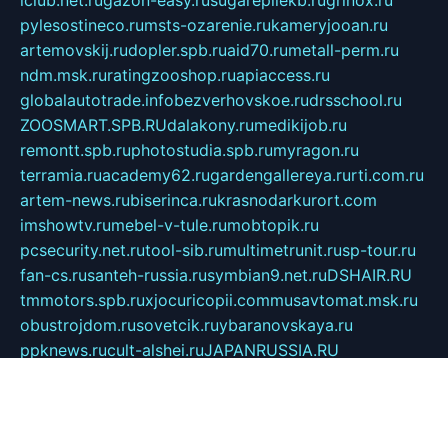
iclub.net.ru
gazon-easy.ru
sugarepilekb.ru
grinox.ru
pylesostineco.ru
msts-ozarenie.ru
kameryjooan.ru
artemovskij.ru
dopler.spb.ru
aid70.ru
metall-perm.ru
ndm.msk.ru
ratingzooshop.ru
apiaccess.ru
globalautotrade.info
bezverhovskoe.ru
drsschool.ru
ZOOSMART.SPB.RU
dalakony.ru
medikijob.ru
remontt.spb.ru
photostudia.spb.ru
myragon.ru
terramia.ru
academy62.ru
gardengallereya.ru
rti.com.ru
artem-news.ru
biserinca.ru
krasnodarkurort.com
imshowtv.ru
mebel-v-tule.ru
mobtopik.ru
pcsecurity.net.ru
tool-sib.ru
multimetrunit.ru
sp-tour.ru
fan-cs.ru
santeh-russia.ru
symbian9.net.ru
DSHAIR.RU
tmmotors.spb.ru
xjocuricopii.com
musavtomat.msk.ru
obustrojdom.ru
sovetcik.ru
ybaranovskaya.ru
ppknews.ru
cult-alshei.ru
JAPANRUSSIA.RU
proekciyamebel.ru
imper-finans.ru
rim.org.ru
glamourai.ru
brassminus.ru
zabor-pro.ru
ftn.pp.ru
dorogoe58.ru
laimengpacker.ru
kuzova-zapchasti.ru