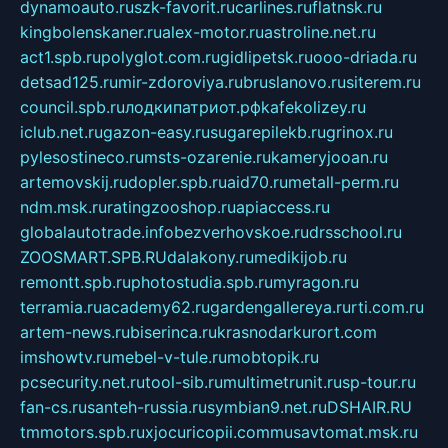
dynamoauto.ru
szk-favorit.ru
carlines.ru
flatnsk.ru
kingbolenskaner.ru
alex-motor.ru
astroline.net.ru
act1.spb.ru
polyglot.com.ru
gidlipetsk.ru
ooo-driada.ru
detsad125.ru
mir-zdoroviya.ru
bruslanovo.ru
siterem.ru
council.spb.ru
лодкипатриот.рф
kafekolizey.ru
iclub.net.ru
gazon-easy.ru
sugarepilekb.ru
grinox.ru
pylesostineco.ru
msts-ozarenie.ru
kameryjooan.ru
artemovskij.ru
dopler.spb.ru
aid70.ru
metall-perm.ru
ndm.msk.ru
ratingzooshop.ru
apiaccess.ru
globalautotrade.info
bezverhovskoe.ru
drsschool.ru
ZOOSMART.SPB.RU
dalakony.ru
medikijob.ru
remontt.spb.ru
photostudia.spb.ru
myragon.ru
terramia.ru
academy62.ru
gardengallereya.ru
rti.com.ru
artem-news.ru
biserinca.ru
krasnodarkurort.com
imshowtv.ru
mebel-v-tule.ru
mobtopik.ru
pcsecurity.net.ru
tool-sib.ru
multimetrunit.ru
sp-tour.ru
fan-cs.ru
santeh-russia.ru
symbian9.net.ru
DSHAIR.RU
tmmotors.spb.ru
xjocuricopii.com
musavtomat.msk.ru