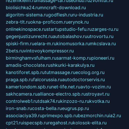
rezemkleim.ru
massage-tai.ru
seonub.ru
zvonitut.ru
biolisichka24.ru
mncraft-download.ru
algoritm-sistema.ru
godflesh.ru
ru-industria.ru
zebra-tlt.ru
okna-proficom.ru
erynok.ru
onlinekinospace.ru
startupstudio-fefu.ru
zarges-ru.ru
gegenjustizunrecht.ru
autobalashov.ru
utrovortu.ru
spiski-firm.ru
elara-m.ru
kinomusorka.ru
mkcslava.ru
2bets.ru
vintovoykompressor.ru
birminghamvsfulham.ru
sarmat-komp.ru
pioneeri.ru
amadis-chocolate.ru
shkurki-karakulya.ru
kanotiforet.spb.ru
tutmassage.ru
ecolog.org.ru
praga.spb.ru
falcorussia.ru
autodoctorservis.ru
kamertondom.spb.ru
net-life.net.ru
avto-vozim.ru
sakhcamera.ru
alliance-electro.spb.ru
stroyavt.ru
controlweb1.ru
tdsak74.ru
kinzozo-ru.ru
kvotka.ru
iron-snab.ru
costa-bella.ru
eugrus.pp.ru
associaciya39.ru
primexpo.spb.ru
bezmorchin.ru
ia2.ru
cpt21.ru
ispecspb.ru
regahost.ru
kolosok-elita.ru