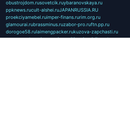
obustrojdom.ru
sovetcik.ru
ybaranovskaya.ru
ppknews.ru
cult-alshei.ru
JAPANRUSSIA.RU
proekciyamebel.ru
imper-finans.ru
rim.org.ru
glamourai.ru
brassminus.ru
zabor-pro.ru
ftn.pp.ru
dorogoe58.ru
laimengpacker.ru
kuzova-zapchasti.ru
sageerp.ru
taxodrom.ru
dsrazvitie.ru
hardcity.net.ru
ratinghomegames.ru
topservice25.ru
gubernyan.ru
gtglasslined.ru
ii4.ru
tssport.spb.ru
andorra24.com
blackwallstreet.ru
oboimos.ru
optim-doors.com.ru
ikuch.ru
nycr.org.ru
npa21.ru
vremya-ch.spb.ru
desert000.ru
ivtorgi.ru
ifiori.ru
catalog-statei.ru
dcv.org.ru
spetsmaster174.ru
ipkameryhiseeu.ru
dum26.ru
ruspol.spb.ru
fr-opendp.ru
kam-solnyshko.ru
cheyenne-arapaho.ru
sevzapmetal.spb.ru
ted-lapidus.spb.ru
parasite-eliminator.ru
sigma-complete.ru
modernworld.ru
dama-moda.ru
eholot-group.ru
sk-nvkz.ru
DRONGOLD.RU
democratia2.ru
i-farmer.ru
mass-sport.org