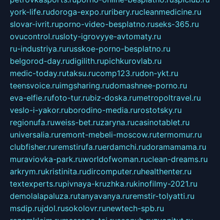
york-life.ru
doroga-expo.ru
ribery.ru
cleanmedicine.ru
slovar-ivrit.ru
porno-video-besplatno.ru
seks-365.ru
ovucontrol.ru
sloty-igrovyye-avtomaty.ru
ru-industriya.ru
russkoe-porno-besplatno.ru
belgorod-day.ru
digilith.ru
pichkurovlab.ru
medic-today.ru
taksu.ru
comp123.ru
don-ykt.ru
teensvoice.ru
imgsharing.ru
domashnee-porno.ru
eva-elfie.ru
foto-tur.ru
biz-doska.ru
metropoltravel.ru
veslo-i-yakor.ru
borodino-media.ru
rostotsky.ru
regionufa.ru
weiss-bet.ru
zaryna.ru
casinotablet.ru
universalia.ru
remont-mebeli-moscow.ru
termomur.ru
clubfisher.ru
remstirufa.ru
erdamchi.ru
doramamama.ru
muraviovka-park.ru
worldofwoman.ru
clean-dreams.ru
arkrym.ru
kristinita.ru
dircomputer.ru
healthenter.ru
textexperts.ru
pivnaya-kruzhka.ru
kinofilmy-2021.ru
demolalapaluza.ru
tanyavanya.ru
remstir-tolyatti.ru
msdip.ru
jdol.ru
sokolovr.ru
newtech-spb.ru