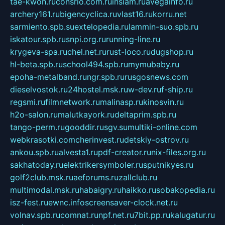
tae-kwon.ru
consrio.com.ru
insiam.ru
avegainfo.ru
archery161.ru
bigencyclica.ru
vlast16.ru
korru.net
sarmiento.spb.su
extelopedia.ru
lammin-suo.spb.ru
iskatour.spb.ru
snpi.org.ru
running-line.ru
krygeva-spa.ru
chel.net.ru
rust-loco.ru
dugshop.ru
hl-beta.spb.ru
school494.spb.ru
mymubaby.ru
epoha-metalband.ru
ngr.spb.ru
rusgosnews.com
dieselvostok.ru
24hostel.msk.ru
w-dev.ru
f-ship.ru
regsmi.ru
filmnetwork.ru
malinasp.ru
kinosvin.ru
h2o-salon.ru
malutkayork.ru
deltaprim.spb.ru
tango-perm.ru
gooddir.ru
sgv.su
multiki-online.com
webkrasotki.com
cherinvest.ru
detskiy-ostrov.ru
ankou.spb.ru
alvesta1.ru
pdf-creator.ru
nix-files.org.ru
sakhatoday.ru
elektrikersymboler.ru
sputnikyes.ru
golf2club.msk.ru
aeforums.ru
zallclub.ru
multimodal.msk.ru
habaigry.ru
haikko.ru
sobakopedia.ru
isz-fest.ru
ewnc.info
screensaver-clock.net.ru
volnav.spb.ru
comnat.ru
npf.net.ru
7bit.pp.ru
kalugatur.ru