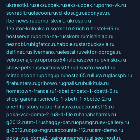
ukrasotki.ru
seksuzbek.ru
seks-uzbek.ru
porno-vk.ru
sovratili.ru
olecoon.ru
vd-dosug.ru
adonyev.ru
rbc-news.ru
porno-skvirt.ru
krospr.ru
13autor-kolonka.ru
sormol.ru
2rich.ru
hostel-65.ru
hostserve.ru
porno-na-russkom.ru
mishinlab.ru
neznobi.ru
bigfatcc.ru
habble.ru
starbucksvia.ru
delfinet.ru
silvernano.ru
elestal.ru
vektor-doroga.ru
velotrenajery.ru
pronso54.ru
lenasever.ru
lovinskix.ru
show-pets.ru
smartnews03.ru
discofoxworld.ru
miraclecoon.ru
pongup.ru
hostel65.ru
liura.ru
glasspb.ru
firehunters.ru
gribowo.ru
gnalis.ru
bulkitula.ru
hometown-france.ru
1-xbeticricetc-1-xbetti-5.ru
shop-garena.ru
cricetc-1-xbetr-1-xbetcc-2.ru
one-life-story.ru
top-halyava.ru
accounts112.ru
poka-vse-doma-2.ru
3-d-file.ru
hahahaharms.ru
g2012.ru
tst-1.ru
shaggy-cat.ru
opsmgr.ru
ev-gallery.ru
g-2012.ru
ops-mgr.ru
accounts-112.ru
csm-demo.ru
poka-vse-doma2.ru
airgungames.ru
allseo-host.ru