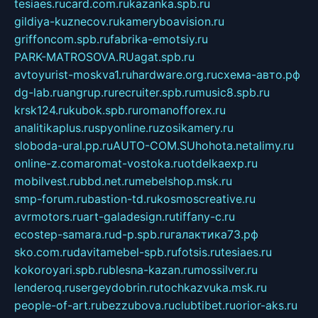
tesiaes.ru
card.com.ru
kazanka.spb.ru
gildiya-kuznecov.ru
kameryboavision.ru
griffoncom.spb.ru
fabrika-emotsiy.ru
PARK-MATROSOVA.RU
agat.spb.ru
avtoyurist-moskva1.ru
hardware.org.ru
схема-авто.рф
dg-lab.ru
angrup.ru
recruiter.spb.ru
music8.spb.ru
krsk124.ru
kubok.spb.ru
romanofforex.ru
analitikaplus.ru
spyonline.ru
zosikamery.ru
sloboda-ural.pp.ru
AUTO-COM.SU
hohota.net
alimy.ru
online-z.com
aromat-vostoka.ru
otdelkaexp.ru
mobilvest.ru
bbd.net.ru
mebelshop.msk.ru
smp-forum.ru
bastion-td.ru
kosmoscreative.ru
avrmotors.ru
art-galadesign.ru
tiffany-c.ru
ecostep-samara.ru
d-p.spb.ru
галактика73.рф
sko.com.ru
davitamebel-spb.ru
fotsis.ru
tesiaes.ru
kokoroyari.spb.ru
blesna-kazan.ru
mossilver.ru
lenderoq.ru
sergeydobrin.ru
tochkazvuka.msk.ru
people-of-art.ru
bezzubova.ru
clubtibet.ru
orior-aks.ru