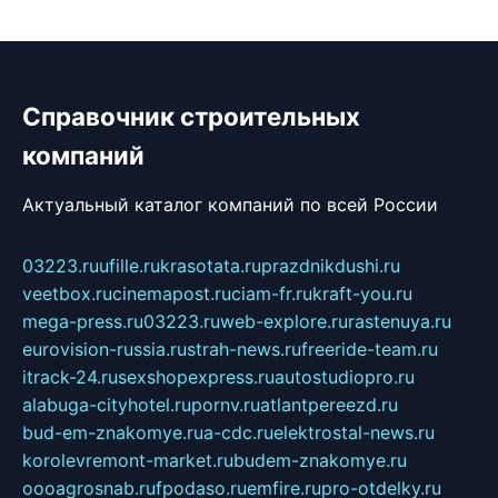
Справочник строительных
компаний
Актуальный каталог компаний по всей России
03223.ru
ufille.ru
krasotata.ru
prazdnikdushi.ru
veetbox.ru
cinemapost.ru
ciam-fr.ru
kraft-you.ru
mega-press.ru
03223.ru
web-explore.ru
rastenuya.ru
eurovision-russia.ru
strah-news.ru
freeride-team.ru
itrack-24.ru
sexshopexpress.ru
autostudiopro.ru
alabuga-cityhotel.ru
pornv.ru
atlantpereezd.ru
bud-em-znakomye.ru
a-cdc.ru
elektrostal-news.ru
korolevremont-market.ru
budem-znakomye.ru
oooagrosnab.ru
fpodaso.ru
emfire.ru
pro-otdelky.ru