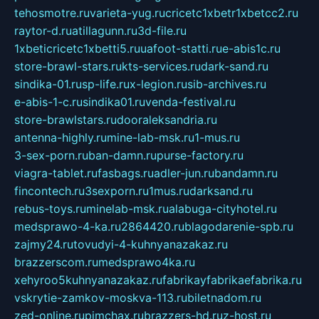
tehosmotre.ru
varieta-yug.ru
cricetc1xbetr1xbetcc2.ru
raytor-d.ru
atillagunn.ru
3d-file.ru
1xbeticricetc1xbetti5.ru
uafoot-statti.ru
e-abis1c.ru
store-brawl-stars.ru
kts-services.ru
dark-sand.ru
sindika-01.ru
sp-life.ru
x-legion.ru
sib-archives.ru
e-abis-1-c.ru
sindika01.ru
venda-festival.ru
store-brawlstars.ru
dooraleksandria.ru
antenna-highly.ru
mine-lab-msk.ru
1-mus.ru
3-sex-porn.ru
ban-damn.ru
purse-factory.ru
viagra-tablet.ru
fasbags.ru
adler-jun.ru
bandamn.ru
fincontech.ru
3sexporn.ru
1mus.ru
darksand.ru
rebus-toys.ru
minelab-msk.ru
alabuga-cityhotel.ru
medsprawo-4-ka.ru
2864420.ru
blagodarenie-spb.ru
zajmy24.ru
tovudyi-4-kuhnyanazakaz.ru
brazzerscom.ru
medsprawo4ka.ru
xehyroo5kuhnyanazakaz.ru
fabrikayfabrikaefabrika.ru
vskrytie-zamkov-moskva-113.ru
biletnadom.ru
zed-online.ru
pimchax.ru
brazzers-hd.ru
z-host.ru