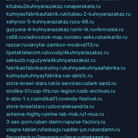
kitubeu2kuhnyanazakaz.ru
naperekate.ru
kuhnyaofabrikaufabrik.ru
kitubeu-2-kuhnyanazakaz.ru
xehyroo-5-kuhnyanazakaz.ru
cs-68.ru
guzywia-4-kuhnyanazakaz.ru
mir-tk.ru
vlknrussia.ru
cs68.ru
vladivostok-map.ru
video-seks.ru
bankaribi.ru
raszar.ru
vskrytie-zamkov-moskva113.ru
lipetsktelecom.ru
tovudyi4kuhnyanazakaz.ru
seksuzb.ru
guzywia4kuhnyanazakaz.ru
fabrikaofabrikaokuhny.ru
kuhnyaekuhnyaafabrika.ru
kuhnyaykuhnyayfabrika.ru
e-abis1c.ru
store-brawl-stars.ru
kts-services.ru
dark-sand.ru
sindika-01.ru
sp-life.ru
x-legion.ru
sib-archives.ru
e-abis-1-c.ru
sindika01.ru
venda-festival.ru
store-brawlstars.ru
dooraleksandria.ru
antenna-highly.ru
mine-lab-msk.ru
1-mus.ru
3-sex-porn.ru
ban-damn.ru
purse-factory.ru
viagra-tablet.ru
fasbags.ru
adler-jun.ru
bandamn.ru
fincontech.ru
3sexporn.ru
1mus.ru
darksand.ru