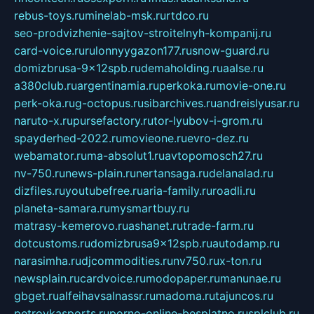
rebus-toys.ru
minelab-msk.ru
rtdco.ru
seo-prodvizhenie-sajtov-stroitelnyh-kompanij.ru
card-voice.ru
rulonnyygazon177.ru
snow-guard.ru
domizbrusa-9x12spb.ru
demaholding.ru
aalse.ru
a380club.ru
argentinamia.ru
perkoka.ru
movie-one.ru
perk-oka.ru
g-octopus.ru
sibarchives.ru
andreislyusar.ru
naruto-x.ru
pursefactory.ru
tor-lyubov-i-grom.ru
spayderhed-2022.ru
movieone.ru
evro-dez.ru
webamator.ru
ma-absolut1.ru
avtopomosch27.ru
nv-750.ru
news-plain.ru
nertansaga.ru
delanalad.ru
dizfiles.ru
youtubefree.ru
aria-family.ru
roadli.ru
planeta-samara.ru
mysmartbuy.ru
matrasy-kemerovo.ru
ashanet.ru
trade-farm.ru
dotcustoms.ru
domizbrusa9x12spb.ru
autodamp.ru
narasimha.ru
djcommodities.ru
nv750.ru
x-ton.ru
newsplain.ru
cardvoice.ru
modopaper.ru
manunae.ru
gbget.ru
alfeihavsalnassr.ru
madoma.ru
tajuncos.ru
petrovkasports.ru
porno-online-besplatno.ru
splclub.ru