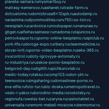
planeta-samara.ru
mysmartbuy.ru
matrasy-kemerovo.ru
ashanet.ru
trade-farm.ru
dotcustoms.ru
domizbrusa9x12spb.ru
autodamp.ru
narasimha.ru
djcommodities.ru
nv750.ru
x-ton.ru
newsplain.ru
cardvoice.ru
modopaper.ru
manunae.ru
gbget.ru
alfeihavsalnassr.ru
madoma.ru
tajuncos.ru
petrovkasports.ru
porno-online-besplatno.ru
splclub.ru
york-life.ru
doroga-expo.ru
ribery.ru
cleanmedicine.ru
slovar-ivrit.ru
porno-video-besplatno.ru
seks-365.ru
ovucontrol.ru
sloty-igrovyye-avtomaty.ru
ru-industriya.ru
russkoe-porno-besplatno.ru
belgorod-day.ru
digilith.ru
pichkurovlab.ru
medic-today.ru
taksu.ru
comp123.ru
don-ykt.ru
teensvoice.ru
imgsharing.ru
domashnee-porno.ru
eva-elfie.ru
foto-tur.ru
biz-doska.ru
metropoltravel.ru
veslo-i-yakor.ru
borodino-media.ru
rostotsky.ru
regionufa.ru
weiss-bet.ru
zaryna.ru
casinotablet.ru
universalia.ru
remont-mebeli-moscow.ru
termomur.ru