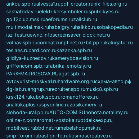
ankou.spb.ru
alvesta1.ru
pdf-creator.ru
nix-files.org.ru
sakhatoday.ru
elektrikersymboler.ru
sputnikyes.ru
golf2club.msk.ru
aeforums.ru
zallclub.ru
multimodal.msk.ru
habaigry.ru
haikko.ru
sobakopedia.ru
isz-fest.ru
ewnc.info
screensaver-clock.net.ru
volnav.spb.ru
comnat.ru
npf.net.ru
7bit.pp.ru
kalugatur.ru
tesiaes.ru
card.com.ru
kazanka.spb.ru
gildiya-kuznecov.ru
kameryboavision.ru
griffoncom.spb.ru
fabrika-emotsiy.ru
PARK-MATROSOVA.RU
agat.spb.ru
avtoyurist-moskva1.ru
hardware.org.ru
схема-авто.рф
dg-lab.ru
angrup.ru
recruiter.spb.ru
music8.spb.ru
krsk124.ru
kubok.spb.ru
romanofforex.ru
analitikaplus.ru
spyonline.ru
zosikamery.ru
sloboda-ural.pp.ru
AUTO-COM.SU
hohota.net
alimy.ru
online-z.com
aromat-vostoka.ru
otdelkaexp.ru
mobilvest.ru
bbd.net.ru
mebelshop.msk.ru
smp-forum.ru
bastion-td.ru
kosmoscreative.ru