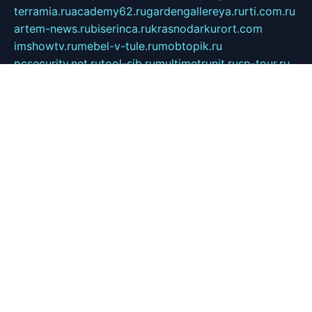
terramia.ru
academy62.ru
gardengallereya.ru
rti.com.ru
artem-news.ru
biserinca.ru
krasnodarkurort.com
imshowtv.ru
mebel-v-tule.ru
mobtopik.ru
pcsecurity.net.ru
tool-sib.ru
multimetrunit.ru
sp-tour.ru
fan-cs.ru
santeh-russia.ru
symbian9.net.ru
DSHAIR.RU
tmmotors.spb.ru
xjocuricopii.com
musavtomat.msk.ru
obustrojdom.ru
sovetcik.ru
ybaranovskaya.ru
ppknews.ru
cult-alshei.ru
JAPANRUSSIA.RU
proekciyamebel.ru
imper-finans.ru
rim.org.ru
glamourai.ru
brassminus.ru
zabor-pro.ru
ftn.pp.ru
dorogoe58.ru
laimengpacker.ru
kuzova-zapchasti.ru
sageerp.ru
taxodrom.ru
dsrazvitie.ru
hardcity.net.ru
ratinghomegames.ru
topservice25.ru
gubernyan.ru
gtglasslined.ru
ii4.ru
tssport.spb.ru
andorra24.com
blackwallstreet.ru
oboimos.ru
optim-doors.com.ru
ikuch.ru
nycr.org.ru
npa21.ru
vremya-ch.spb.ru
desert000.ru
ivtorgi.ru
ifiori.ru
catalog-statei.ru
dcv.org.ru
spetsmaster174.ru
ipkameryhiseeu.ru