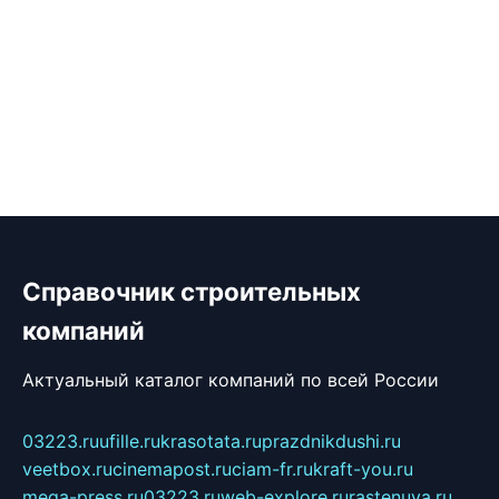
Справочник строительных
компаний
Актуальный каталог компаний по всей России
03223.ru
ufille.ru
krasotata.ru
prazdnikdushi.ru
veetbox.ru
cinemapost.ru
ciam-fr.ru
kraft-you.ru
mega-press.ru
03223.ru
web-explore.ru
rastenuya.ru