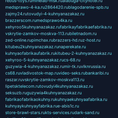
rebus-toys.ru
minelab-msk.ru
alabuga-cityhotel.ru
medsprawo-4-ka.ru
2864420.ru
blagodarenie-spb.ru
zajmy24.ru
tovudyi-4-kuhnyanazakaz.ru
brazzerscom.ru
medsprawo4ka.ru
xehyroo5kuhnyanazakaz.ru
fabrikayfabrikaefabrika.ru
vskrytie-zamkov-moskva-113.ru
biletnadom.ru
zed-online.ru
pimchax.ru
brazzers-hd.ru
z-host.ru
kitubeu2kuhnyanazakaz.ru
naperekate.ru
kuhnyaofabrikaufabrik.ru
kitubeu-2-kuhnyanazakaz.ru
xehyroo-5-kuhnyanazakaz.ru
cs-68.ru
guzywia-4-kuhnyanazakaz.ru
mir-tk.ru
vlknrussia.ru
cs68.ru
vladivostok-map.ru
video-seks.ru
bankaribi.ru
raszar.ru
vskrytie-zamkov-moskva113.ru
lipetsktelecom.ru
tovudyi4kuhnyanazakaz.ru
seksuzb.ru
guzywia4kuhnyanazakaz.ru
fabrikaofabrikaokuhny.ru
kuhnyaekuhnyaafabrika.ru
kuhnyaykuhnyayfabrika.ru
e-abis1c.ru
store-brawl-stars.ru
kts-services.ru
dark-sand.ru