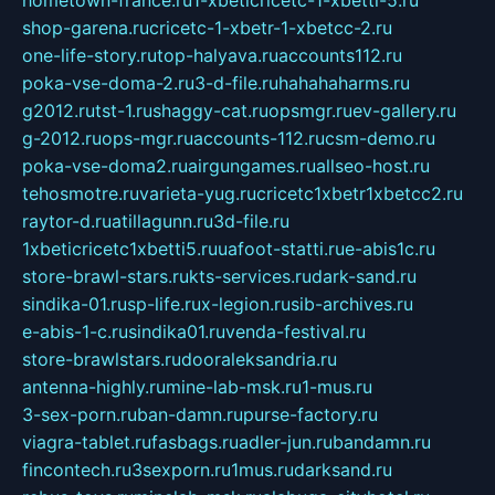
shop-garena.ru
cricetc-1-xbetr-1-xbetcc-2.ru
one-life-story.ru
top-halyava.ru
accounts112.ru
poka-vse-doma-2.ru
3-d-file.ru
hahahaharms.ru
g2012.ru
tst-1.ru
shaggy-cat.ru
opsmgr.ru
ev-gallery.ru
g-2012.ru
ops-mgr.ru
accounts-112.ru
csm-demo.ru
poka-vse-doma2.ru
airgungames.ru
allseo-host.ru
tehosmotre.ru
varieta-yug.ru
cricetc1xbetr1xbetcc2.ru
raytor-d.ru
atillagunn.ru
3d-file.ru
1xbeticricetc1xbetti5.ru
uafoot-statti.ru
e-abis1c.ru
store-brawl-stars.ru
kts-services.ru
dark-sand.ru
sindika-01.ru
sp-life.ru
x-legion.ru
sib-archives.ru
e-abis-1-c.ru
sindika01.ru
venda-festival.ru
store-brawlstars.ru
dooraleksandria.ru
antenna-highly.ru
mine-lab-msk.ru
1-mus.ru
3-sex-porn.ru
ban-damn.ru
purse-factory.ru
viagra-tablet.ru
fasbags.ru
adler-jun.ru
bandamn.ru
fincontech.ru
3sexporn.ru
1mus.ru
darksand.ru