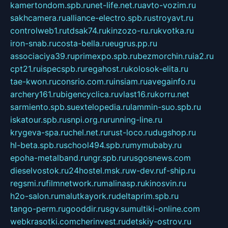
kamertondom.spb.ru
net-life.net.ru
avto-vozim.ru
sakhcamera.ru
alliance-electro.spb.ru
stroyavt.ru
controlweb1.ru
tdsak74.ru
kinzozo-ru.ru
kvotka.ru
iron-snab.ru
costa-bella.ru
eugrus.pp.ru
associaciya39.ru
primexpo.spb.ru
bezmorchin.ru
ia2.ru
cpt21.ru
ispecspb.ru
regahost.ru
kolosok-elita.ru
tae-kwon.ru
consrio.com.ru
insiam.ru
avegainfo.ru
archery161.ru
bigencyclica.ru
vlast16.ru
korru.net
sarmiento.spb.su
extelopedia.ru
lammin-suo.spb.ru
iskatour.spb.ru
snpi.org.ru
running-line.ru
krygeva-spa.ru
chel.net.ru
rust-loco.ru
dugshop.ru
hl-beta.spb.ru
school494.spb.ru
mymubaby.ru
epoha-metalband.ru
ngr.spb.ru
rusgosnews.com
dieselvostok.ru
24hostel.msk.ru
w-dev.ru
f-ship.ru
regsmi.ru
filmnetwork.ru
malinasp.ru
kinosvin.ru
h2o-salon.ru
malutkayork.ru
deltaprim.spb.ru
tango-perm.ru
gooddir.ru
sgv.su
multiki-online.com
webkrasotki.com
cherinvest.ru
detskiy-ostrov.ru