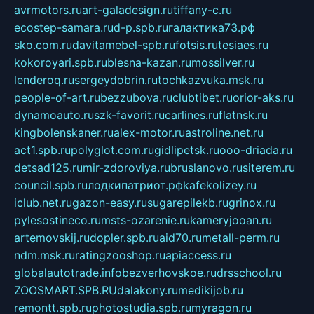
avrmotors.ru
art-galadesign.ru
tiffany-c.ru
ecostep-samara.ru
d-p.spb.ru
галактика73.рф
sko.com.ru
davitamebel-spb.ru
fotsis.ru
tesiaes.ru
kokoroyari.spb.ru
blesna-kazan.ru
mossilver.ru
lenderoq.ru
sergeydobrin.ru
tochkazvuka.msk.ru
people-of-art.ru
bezzubova.ru
clubtibet.ru
orior-aks.ru
dynamoauto.ru
szk-favorit.ru
carlines.ru
flatnsk.ru
kingbolenskaner.ru
alex-motor.ru
astroline.net.ru
act1.spb.ru
polyglot.com.ru
gidlipetsk.ru
ooo-driada.ru
detsad125.ru
mir-zdoroviya.ru
bruslanovo.ru
siterem.ru
council.spb.ru
лодкипатриот.рф
kafekolizey.ru
iclub.net.ru
gazon-easy.ru
sugarepilekb.ru
grinox.ru
pylesostineco.ru
msts-ozarenie.ru
kameryjooan.ru
artemovskij.ru
dopler.spb.ru
aid70.ru
metall-perm.ru
ndm.msk.ru
ratingzooshop.ru
apiaccess.ru
globalautotrade.info
bezverhovskoe.ru
drsschool.ru
ZOOSMART.SPB.RU
dalakony.ru
medikijob.ru
remontt.spb.ru
photostudia.spb.ru
myragon.ru