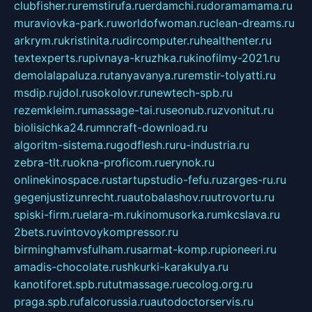
clubfisher.ru
remstirufa.ru
erdamchi.ru
doramamama.ru
muraviovka-park.ru
worldofwoman.ru
clean-dreams.ru
arkrym.ru
kristinita.ru
dircomputer.ru
healthenter.ru
textexperts.ru
pivnaya-kruzhka.ru
kinofilmy-2021.ru
demolalapaluza.ru
tanyavanya.ru
remstir-tolyatti.ru
msdip.ru
jdol.ru
sokolovr.ru
newtech-spb.ru
rezemkleim.ru
massage-tai.ru
seonub.ru
zvonitut.ru
biolisichka24.ru
mncraft-download.ru
algoritm-sistema.ru
godflesh.ru
ru-industria.ru
zebra-tlt.ru
okna-proficom.ru
erynok.ru
onlinekinospace.ru
startupstudio-fefu.ru
zarges-ru.ru
gegenjustizunrecht.ru
autobalashov.ru
utrovortu.ru
spiski-firm.ru
elara-m.ru
kinomusorka.ru
mkcslava.ru
2bets.ru
vintovoykompressor.ru
birminghamvsfulham.ru
sarmat-komp.ru
pioneeri.ru
amadis-chocolate.ru
shkurki-karakulya.ru
kanotiforet.spb.ru
tutmassage.ru
ecolog.org.ru
praga.spb.ru
falcorussia.ru
autodoctorservis.ru