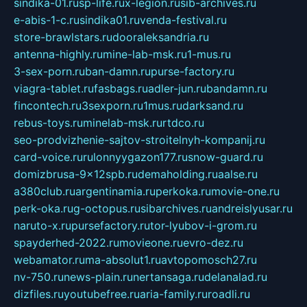
sindika-01.ru
sp-life.ru
x-legion.ru
sib-archives.ru
e-abis-1-c.ru
sindika01.ru
venda-festival.ru
store-brawlstars.ru
dooraleksandria.ru
antenna-highly.ru
mine-lab-msk.ru
1-mus.ru
3-sex-porn.ru
ban-damn.ru
purse-factory.ru
viagra-tablet.ru
fasbags.ru
adler-jun.ru
bandamn.ru
fincontech.ru
3sexporn.ru
1mus.ru
darksand.ru
rebus-toys.ru
minelab-msk.ru
rtdco.ru
seo-prodvizhenie-sajtov-stroitelnyh-kompanij.ru
card-voice.ru
rulonnyygazon177.ru
snow-guard.ru
domizbrusa-9x12spb.ru
demaholding.ru
aalse.ru
a380club.ru
argentinamia.ru
perkoka.ru
movie-one.ru
perk-oka.ru
g-octopus.ru
sibarchives.ru
andreislyusar.ru
naruto-x.ru
pursefactory.ru
tor-lyubov-i-grom.ru
spayderhed-2022.ru
movieone.ru
evro-dez.ru
webamator.ru
ma-absolut1.ru
avtopomosch27.ru
nv-750.ru
news-plain.ru
nertansaga.ru
delanalad.ru
dizfiles.ru
youtubefree.ru
aria-family.ru
roadli.ru