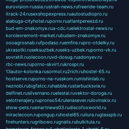
eurovision-russia.ru
strah-news.ru
freeride-team.ru
itrack-24.ru
sexshopexpress.ru
autostudiopro.ru
alabuga-cityhotel.ru
pornv.ru
atlantpereezd.ru
bud-em-znakomye.ru
a-cdc.ru
elektrostal-news.ru
korolevremont-market.ru
budem-znakomye.ru
oooagrosnab.ru
fpodaso.ru
emfire.ru
pro-otdelky.ru
ukrasotki.ru
seksuzbek.ru
seks-uzbek.ru
porno-vk.ru
sovratili.ru
olecoon.ru
vd-dosug.ru
adonyev.ru
rbc-news.ru
porno-skvirt.ru
krospr.ru
13autor-kolonka.ru
sormol.ru
2rich.ru
hostel-65.ru
hostserve.ru
porno-na-russkom.ru
mishinlab.ru
neznobi.ru
bigfatcc.ru
habble.ru
starbucksvia.ru
delfinet.ru
silvernano.ru
elestal.ru
vektor-doroga.ru
velotrenajery.ru
pronso54.ru
lenasever.ru
lovinskix.ru
show-pets.ru
smartnews03.ru
discofoxworld.ru
miraclecoon.ru
pongup.ru
hostel65.ru
liura.ru
glasspb.ru
firehunters.ru
gribowo.ru
gnalis.ru
bulkitula.ru
hometown-france.ru
1-xbeticricetc-1-xbetti-5.ru