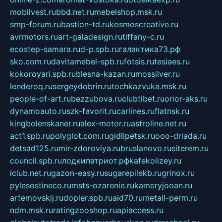
mobilvest.ru
bbd.net.ru
mebelshop.msk.ru
smp-forum.ru
bastion-td.ru
kosmoscreative.ru
avrmotors.ru
art-galadesign.ru
tiffany-c.ru
ecostep-samara.ru
d-p.spb.ru
галактика73.рф
sko.com.ru
davitamebel-spb.ru
fotsis.ru
tesiaes.ru
kokoroyari.spb.ru
blesna-kazan.ru
mossilver.ru
lenderoq.ru
sergeydobrin.ru
tochkazvuka.msk.ru
people-of-art.ru
bezzubova.ru
clubtibet.ru
orior-aks.ru
dynamoauto.ru
szk-favorit.ru
carlines.ru
flatnsk.ru
kingbolenskaner.ru
alex-motor.ru
astroline.net.ru
act1.spb.ru
polyglot.com.ru
gidlipetsk.ru
ooo-driada.ru
detsad125.ru
mir-zdoroviya.ru
bruslanovo.ru
siterem.ru
council.spb.ru
лодкипатриот.рф
kafekolizey.ru
iclub.net.ru
gazon-easy.ru
sugarepilekb.ru
grinox.ru
pylesostineco.ru
msts-ozarenie.ru
kameryjooan.ru
artemovskij.ru
dopler.spb.ru
aid70.ru
metall-perm.ru
ndm.msk.ru
ratingzooshop.ru
apiaccess.ru