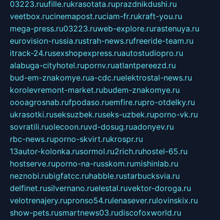
03223.ru
ufille.ru
krasotata.ru
prazdnikdushi.ru
veetbox.ru
cinemapost.ru
ciam-fr.ru
kraft-you.ru
mega-press.ru
03223.ru
web-explore.ru
rastenuya.ru
eurovision-russia.ru
strah-news.ru
freeride-team.ru
itrack-24.ru
sexshopexpress.ru
autostudiopro.ru
alabuga-cityhotel.ru
pornv.ru
atlantpereezd.ru
bud-em-znakomye.ru
a-cdc.ru
elektrostal-news.ru
korolevremont-market.ru
budem-znakomye.ru
oooagrosnab.ru
fpodaso.ru
emfire.ru
pro-otdelky.ru
ukrasotki.ru
seksuzbek.ru
seks-uzbek.ru
porno-vk.ru
sovratili.ru
olecoon.ru
vd-dosug.ru
adonyev.ru
rbc-news.ru
porno-skvirt.ru
krospr.ru
13autor-kolonka.ru
sormol.ru
2rich.ru
hostel-65.ru
hostserve.ru
porno-na-russkom.ru
mishinlab.ru
neznobi.ru
bigfatcc.ru
habble.ru
starbucksvia.ru
delfinet.ru
silvernano.ru
elestal.ru
vektor-doroga.ru
velotrenajery.ru
pronso54.ru
lenasever.ru
lovinskix.ru
show-pets.ru
smartnews03.ru
discofoxworld.ru