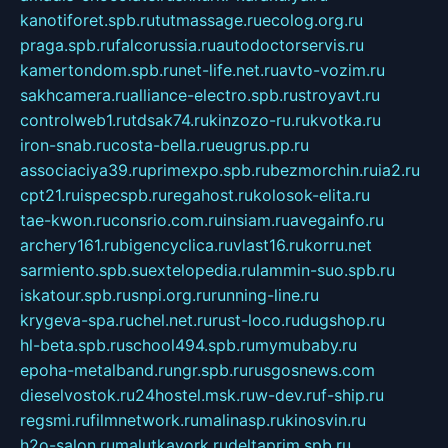
kanotiforet.spb.ru
tutmassage.ru
ecolog.org.ru
praga.spb.ru
falcorussia.ru
autodoctorservis.ru
kamertondom.spb.ru
net-life.net.ru
avto-vozim.ru
sakhcamera.ru
alliance-electro.spb.ru
stroyavt.ru
controlweb1.ru
tdsak74.ru
kinzozo-ru.ru
kvotka.ru
iron-snab.ru
costa-bella.ru
eugrus.pp.ru
associaciya39.ru
primexpo.spb.ru
bezmorchin.ru
ia2.ru
cpt21.ru
ispecspb.ru
regahost.ru
kolosok-elita.ru
tae-kwon.ru
consrio.com.ru
insiam.ru
avegainfo.ru
archery161.ru
bigencyclica.ru
vlast16.ru
korru.net
sarmiento.spb.su
extelopedia.ru
lammin-suo.spb.ru
iskatour.spb.ru
snpi.org.ru
running-line.ru
krygeva-spa.ru
chel.net.ru
rust-loco.ru
dugshop.ru
hl-beta.spb.ru
school494.spb.ru
mymubaby.ru
epoha-metalband.ru
ngr.spb.ru
rusgosnews.com
dieselvostok.ru
24hostel.msk.ru
w-dev.ru
f-ship.ru
regsmi.ru
filmnetwork.ru
malinasp.ru
kinosvin.ru
h2o-salon.ru
malutkayork.ru
deltaprim.spb.ru