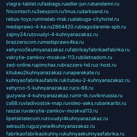
viagra-tablet.ru
fasbags.ru
adler-jun.ru
bandamn.ru
fincontech.ru
3sexporn.ru
1mus.ru
darksand.ru
rebus-toys.ru
minelab-msk.ru
alabuga-cityhotel.ru
medsprawo-4-ka.ru
2864420.ru
blagodarenie-spb.ru
zajmy24.ru
tovudyi-4-kuhnyanazakaz.ru
brazzerscom.ru
medsprawo4ka.ru
xehyroo5kuhnyanazakaz.ru
fabrikayfabrikaefabrika.ru
vskrytie-zamkov-moskva-113.ru
biletnadom.ru
zed-online.ru
pimchax.ru
brazzers-hd.ru
z-host.ru
kitubeu2kuhnyanazakaz.ru
naperekate.ru
kuhnyaofabrikaufabrik.ru
kitubeu-2-kuhnyanazakaz.ru
xehyroo-5-kuhnyanazakaz.ru
cs-68.ru
guzywia-4-kuhnyanazakaz.ru
mir-tk.ru
vlknrussia.ru
cs68.ru
vladivostok-map.ru
video-seks.ru
bankaribi.ru
raszar.ru
vskrytie-zamkov-moskva113.ru
lipetsktelecom.ru
tovudyi4kuhnyanazakaz.ru
seksuzb.ru
guzywia4kuhnyanazakaz.ru
fabrikaofabrikaokuhny.ru
kuhnyaekuhnyaafabrika.ru