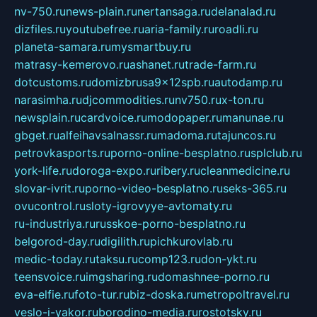
nv-750.ru
news-plain.ru
nertansaga.ru
delanalad.ru
dizfiles.ru
youtubefree.ru
aria-family.ru
roadli.ru
planeta-samara.ru
mysmartbuy.ru
matrasy-kemerovo.ru
ashanet.ru
trade-farm.ru
dotcustoms.ru
domizbrusa9x12spb.ru
autodamp.ru
narasimha.ru
djcommodities.ru
nv750.ru
x-ton.ru
newsplain.ru
cardvoice.ru
modopaper.ru
manunae.ru
gbget.ru
alfeihavsalnassr.ru
madoma.ru
tajuncos.ru
petrovkasports.ru
porno-online-besplatno.ru
splclub.ru
york-life.ru
doroga-expo.ru
ribery.ru
cleanmedicine.ru
slovar-ivrit.ru
porno-video-besplatno.ru
seks-365.ru
ovucontrol.ru
sloty-igrovyye-avtomaty.ru
ru-industriya.ru
russkoe-porno-besplatno.ru
belgorod-day.ru
digilith.ru
pichkurovlab.ru
medic-today.ru
taksu.ru
comp123.ru
don-ykt.ru
teensvoice.ru
imgsharing.ru
domashnee-porno.ru
eva-elfie.ru
foto-tur.ru
biz-doska.ru
metropoltravel.ru
veslo-i-yakor.ru
borodino-media.ru
rostotsky.ru