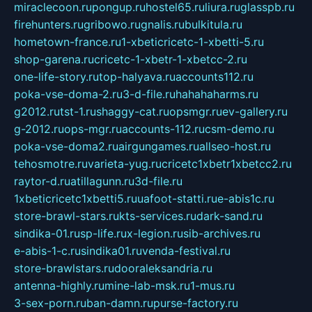
miraclecoon.ru
pongup.ru
hostel65.ru
liura.ru
glasspb.ru
firehunters.ru
gribowo.ru
gnalis.ru
bulkitula.ru
hometown-france.ru
1-xbeticricetc-1-xbetti-5.ru
shop-garena.ru
cricetc-1-xbetr-1-xbetcc-2.ru
one-life-story.ru
top-halyava.ru
accounts112.ru
poka-vse-doma-2.ru
3-d-file.ru
hahahaharms.ru
g2012.ru
tst-1.ru
shaggy-cat.ru
opsmgr.ru
ev-gallery.ru
g-2012.ru
ops-mgr.ru
accounts-112.ru
csm-demo.ru
poka-vse-doma2.ru
airgungames.ru
allseo-host.ru
tehosmotre.ru
varieta-yug.ru
cricetc1xbetr1xbetcc2.ru
raytor-d.ru
atillagunn.ru
3d-file.ru
1xbeticricetc1xbetti5.ru
uafoot-statti.ru
e-abis1c.ru
store-brawl-stars.ru
kts-services.ru
dark-sand.ru
sindika-01.ru
sp-life.ru
x-legion.ru
sib-archives.ru
e-abis-1-c.ru
sindika01.ru
venda-festival.ru
store-brawlstars.ru
dooraleksandria.ru
antenna-highly.ru
mine-lab-msk.ru
1-mus.ru
3-sex-porn.ru
ban-damn.ru
purse-factory.ru