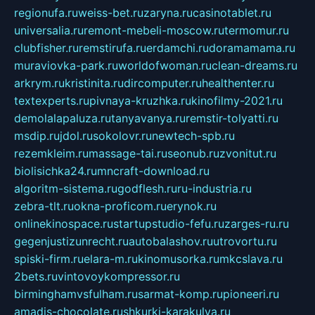
regionufa.ru
weiss-bet.ru
zaryna.ru
casinotablet.ru
universalia.ru
remont-mebeli-moscow.ru
termomur.ru
clubfisher.ru
remstirufa.ru
erdamchi.ru
doramamama.ru
muraviovka-park.ru
worldofwoman.ru
clean-dreams.ru
arkrym.ru
kristinita.ru
dircomputer.ru
healthenter.ru
textexperts.ru
pivnaya-kruzhka.ru
kinofilmy-2021.ru
demolalapaluza.ru
tanyavanya.ru
remstir-tolyatti.ru
msdip.ru
jdol.ru
sokolovr.ru
newtech-spb.ru
rezemkleim.ru
massage-tai.ru
seonub.ru
zvonitut.ru
biolisichka24.ru
mncraft-download.ru
algoritm-sistema.ru
godflesh.ru
ru-industria.ru
zebra-tlt.ru
okna-proficom.ru
erynok.ru
onlinekinospace.ru
startupstudio-fefu.ru
zarges-ru.ru
gegenjustizunrecht.ru
autobalashov.ru
utrovortu.ru
spiski-firm.ru
elara-m.ru
kinomusorka.ru
mkcslava.ru
2bets.ru
vintovoykompressor.ru
birminghamvsfulham.ru
sarmat-komp.ru
pioneeri.ru
amadis-chocolate.ru
shkurki-karakulya.ru