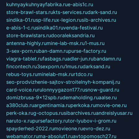
kuhnyaykuhnyayfabrika.ru
e-abis1c.ru
store-brawl-stars.ru
kts-services.ru
dark-sand.ru
sindika-01.ru
sp-life.ru
x-legion.ru
sib-archives.ru
e-abis-1-c.ru
sindika01.ru
venda-festival.ru
store-brawlstars.ru
dooraleksandria.ru
antenna-highly.ru
mine-lab-msk.ru
1-mus.ru
3-sex-porn.ru
ban-damn.ru
purse-factory.ru
viagra-tablet.ru
fasbags.ru
adler-jun.ru
bandamn.ru
fincontech.ru
3sexporn.ru
1mus.ru
darksand.ru
rebus-toys.ru
minelab-msk.ru
rtdco.ru
seo-prodvizhenie-sajtov-stroitelnyh-kompanij.ru
card-voice.ru
rulonnyygazon177.ru
snow-guard.ru
domizbrusa-9x12spb.ru
demaholding.ru
aalse.ru
a380club.ru
argentinamia.ru
perkoka.ru
movie-one.ru
perk-oka.ru
g-octopus.ru
sibarchives.ru
andreislyusar.ru
naruto-x.ru
pursefactory.ru
tor-lyubov-i-grom.ru
spayderhed-2022.ru
movieone.ru
evro-dez.ru
webamator.ru
ma-absolut1.ru
avtopomosch27.ru