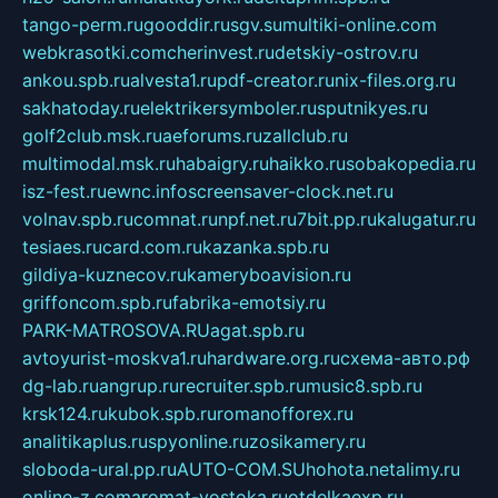
tango-perm.ru
gooddir.ru
sgv.su
multiki-online.com
webkrasotki.com
cherinvest.ru
detskiy-ostrov.ru
ankou.spb.ru
alvesta1.ru
pdf-creator.ru
nix-files.org.ru
sakhatoday.ru
elektrikersymboler.ru
sputnikyes.ru
golf2club.msk.ru
aeforums.ru
zallclub.ru
multimodal.msk.ru
habaigry.ru
haikko.ru
sobakopedia.ru
isz-fest.ru
ewnc.info
screensaver-clock.net.ru
volnav.spb.ru
comnat.ru
npf.net.ru
7bit.pp.ru
kalugatur.ru
tesiaes.ru
card.com.ru
kazanka.spb.ru
gildiya-kuznecov.ru
kameryboavision.ru
griffoncom.spb.ru
fabrika-emotsiy.ru
PARK-MATROSOVA.RU
agat.spb.ru
avtoyurist-moskva1.ru
hardware.org.ru
схема-авто.рф
dg-lab.ru
angrup.ru
recruiter.spb.ru
music8.spb.ru
krsk124.ru
kubok.spb.ru
romanofforex.ru
analitikaplus.ru
spyonline.ru
zosikamery.ru
sloboda-ural.pp.ru
AUTO-COM.SU
hohota.net
alimy.ru
online-z.com
aromat-vostoka.ru
otdelkaexp.ru