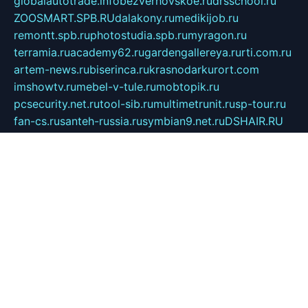
globalautotrade.info
bezverhovskoe.ru
drsschool.ru
ZOOSMART.SPB.RU
dalakony.ru
medikijob.ru
remontt.spb.ru
photostudia.spb.ru
myragon.ru
terramia.ru
academy62.ru
gardengallereya.ru
rti.com.ru
artem-news.ru
biserinca.ru
krasnodarkurort.com
imshowtv.ru
mebel-v-tule.ru
mobtopik.ru
pcsecurity.net.ru
tool-sib.ru
multimetrunit.ru
sp-tour.ru
fan-cs.ru
santeh-russia.ru
symbian9.net.ru
DSHAIR.RU
tmmotors.spb.ru
xjocuricopii.com
musavtomat.msk.ru
obustrojdom.ru
sovetcik.ru
ybaranovskaya.ru
ppknews.ru
cult-alshei.ru
JAPANRUSSIA.RU
proekciyamebel.ru
imper-finans.ru
rim.org.ru
glamourai.ru
brassminus.ru
zabor-pro.ru
ftn.pp.ru
dorogoe58.ru
laimengpacker.ru
kuzova-zapchasti.ru
sageerp.ru
taxodrom.ru
dsrazvitie.ru
hardcity.net.ru
ratinghomegames.ru
topservice25.ru
gubernyan.ru
gtglasslined.ru
ii4.ru
tssport.spb.ru
andorra24.com
blackwallstreet.ru
oboimos.ru
optim-doors.com.ru