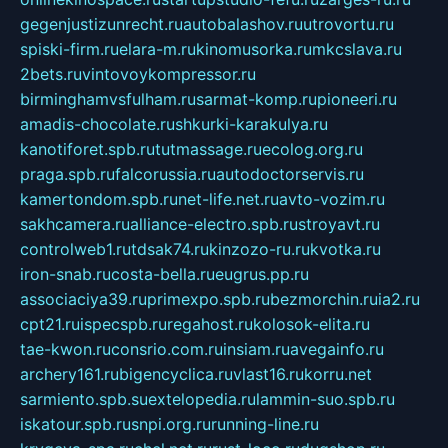
gegenjustizunrecht.ru
autobalashov.ru
utrovortu.ru
spiski-firm.ru
elara-m.ru
kinomusorka.ru
mkcslava.ru
2bets.ru
vintovoykompressor.ru
birminghamvsfulham.ru
sarmat-komp.ru
pioneeri.ru
amadis-chocolate.ru
shkurki-karakulya.ru
kanotiforet.spb.ru
tutmassage.ru
ecolog.org.ru
praga.spb.ru
falcorussia.ru
autodoctorservis.ru
kamertondom.spb.ru
net-life.net.ru
avto-vozim.ru
sakhcamera.ru
alliance-electro.spb.ru
stroyavt.ru
controlweb1.ru
tdsak74.ru
kinzozo-ru.ru
kvotka.ru
iron-snab.ru
costa-bella.ru
eugrus.pp.ru
associaciya39.ru
primexpo.spb.ru
bezmorchin.ru
ia2.ru
cpt21.ru
ispecspb.ru
regahost.ru
kolosok-elita.ru
tae-kwon.ru
consrio.com.ru
insiam.ru
avegainfo.ru
archery161.ru
bigencyclica.ru
vlast16.ru
korru.net
sarmiento.spb.su
extelopedia.ru
lammin-suo.spb.ru
iskatour.spb.ru
snpi.org.ru
running-line.ru