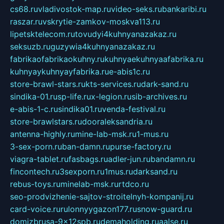
cs68.ru
vladivostok-map.ru
video-seks.ru
bankaribi.ru
raszar.ru
vskrytie-zamkov-moskva113.ru
lipetsktelecom.ru
tovudyi4kuhnyanazakaz.ru
seksuzb.ru
guzywia4kuhnyanazakaz.ru
fabrikaofabrikaokuhny.ru
kuhnyaekuhnyaafabrika.ru
kuhnyaykuhnyayfabrika.ru
e-abis1c.ru
store-brawl-stars.ru
kts-services.ru
dark-sand.ru
sindika-01.ru
sp-life.ru
x-legion.ru
sib-archives.ru
e-abis-1-c.ru
sindika01.ru
venda-festival.ru
store-brawlstars.ru
dooraleksandria.ru
antenna-highly.ru
mine-lab-msk.ru
1-mus.ru
3-sex-porn.ru
ban-damn.ru
purse-factory.ru
viagra-tablet.ru
fasbags.ru
adler-jun.ru
bandamn.ru
fincontech.ru
3sexporn.ru
1mus.ru
darksand.ru
rebus-toys.ru
minelab-msk.ru
rtdco.ru
seo-prodvizhenie-sajtov-stroitelnyh-kompanij.ru
card-voice.ru
rulonnyygazon177.ru
snow-guard.ru
domizbrusa-9x12spb.ru
demaholding.ru
aalse.ru