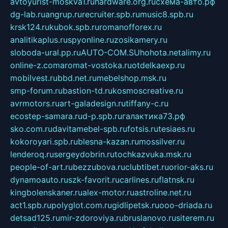
avtoyurist-moskva1.ru
hardware.org.ru
схема-авто.рф
dg-lab.ru
angrup.ru
recruiter.spb.ru
music8.spb.ru
krsk124.ru
kubok.spb.ru
romanofforex.ru
analitikaplus.ru
spyonline.ru
zosikamery.ru
sloboda-ural.pp.ru
AUTO-COM.SU
hohota.net
alimy.ru
online-z.com
aromat-vostoka.ru
otdelkaexp.ru
mobilvest.ru
bbd.net.ru
mebelshop.msk.ru
smp-forum.ru
bastion-td.ru
kosmoscreative.ru
avrmotors.ru
art-galadesign.ru
tiffany-c.ru
ecostep-samara.ru
d-p.spb.ru
галактика73.рф
sko.com.ru
davitamebel-spb.ru
fotsis.ru
tesiaes.ru
kokoroyari.spb.ru
blesna-kazan.ru
mossilver.ru
lenderoq.ru
sergeydobrin.ru
tochkazvuka.msk.ru
people-of-art.ru
bezzubova.ru
clubtibet.ru
orior-aks.ru
dynamoauto.ru
szk-favorit.ru
carlines.ru
flatnsk.ru
kingbolenskaner.ru
alex-motor.ru
astroline.net.ru
act1.spb.ru
polyglot.com.ru
gidlipetsk.ru
ooo-driada.ru
detsad125.ru
mir-zdoroviya.ru
bruslanovo.ru
siterem.ru