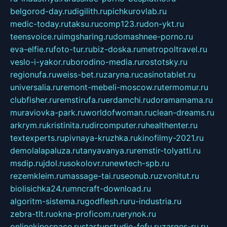
belgorod-day.ru
digilith.ru
pichkurovlab.ru
medic-today.ru
taksu.ru
comp123.ru
don-ykt.ru
teensvoice.ru
imgsharing.ru
domashnee-porno.ru
eva-elfie.ru
foto-tur.ru
biz-doska.ru
metropoltravel.ru
veslo-i-yakor.ru
borodino-media.ru
rostotsky.ru
regionufa.ru
weiss-bet.ru
zaryna.ru
casinotablet.ru
universalia.ru
remont-mebeli-moscow.ru
termomur.ru
clubfisher.ru
remstirufa.ru
erdamchi.ru
doramamama.ru
muraviovka-park.ru
worldofwoman.ru
clean-dreams.ru
arkrym.ru
kristinita.ru
dircomputer.ru
healthenter.ru
textexperts.ru
pivnaya-kruzhka.ru
kinofilmy-2021.ru
demolalapaluza.ru
tanyavanya.ru
remstir-tolyatti.ru
msdip.ru
jdol.ru
sokolovr.ru
newtech-spb.ru
rezemkleim.ru
massage-tai.ru
seonub.ru
zvonitut.ru
biolisichka24.ru
mncraft-download.ru
algoritm-sistema.ru
godflesh.ru
ru-industria.ru
zebra-tlt.ru
okna-proficom.ru
erynok.ru
onlinekinospace.ru
startupstudio-fefu.ru
zarges-ru.ru