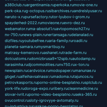
a380club.ru
argentinamia.ru
perkoka.ru
movie-one.ru
perk-oka.ru
g-octopus.ru
sibarchives.ru
andreislyusar.ru
naruto-x.ru
pursefactory.ru
tor-lyubov-i-grom.ru
spayderhed-2022.ru
movieone.ru
evro-dez.ru
webamator.ru
ma-absolut1.ru
avtopomosch27.ru
nv-750.ru
news-plain.ru
nertansaga.ru
delanalad.ru
dizfiles.ru
youtubefree.ru
aria-family.ru
roadli.ru
planeta-samara.ru
mysmartbuy.ru
matrasy-kemerovo.ru
ashanet.ru
trade-farm.ru
dotcustoms.ru
domizbrusa9x12spb.ru
autodamp.ru
narasimha.ru
djcommodities.ru
nv750.ru
x-ton.ru
newsplain.ru
cardvoice.ru
modopaper.ru
manunae.ru
gbget.ru
alfeihavsalnassr.ru
madoma.ru
tajuncos.ru
petrovkasports.ru
porno-online-besplatno.ru
splclub.ru
york-life.ru
doroga-expo.ru
ribery.ru
cleanmedicine.ru
slovar-ivrit.ru
porno-video-besplatno.ru
seks-365.ru
ovucontrol.ru
sloty-igrovyye-avtomaty.ru
ru-industriya.ru
russkoe-porno-besplatno.ru