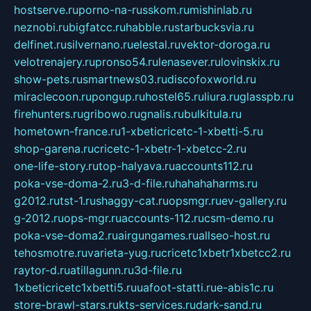
hostserve.ru
porno-na-russkom.ru
mishinlab.ru
neznobi.ru
bigfatcc.ru
habble.ru
starbucksvia.ru
delfinet.ru
silvernano.ru
elestal.ru
vektor-doroga.ru
velotrenajery.ru
pronso54.ru
lenasever.ru
lovinskix.ru
show-pets.ru
smartnews03.ru
discofoxworld.ru
miraclecoon.ru
pongup.ru
hostel65.ru
liura.ru
glasspb.ru
firehunters.ru
gribowo.ru
gnalis.ru
bulkitula.ru
hometown-france.ru
1-xbeticricetc-1-xbetti-5.ru
shop-garena.ru
cricetc-1-xbetr-1-xbetcc-2.ru
one-life-story.ru
top-halyava.ru
accounts112.ru
poka-vse-doma-2.ru
3-d-file.ru
hahahaharms.ru
g2012.ru
tst-1.ru
shaggy-cat.ru
opsmgr.ru
ev-gallery.ru
g-2012.ru
ops-mgr.ru
accounts-112.ru
csm-demo.ru
poka-vse-doma2.ru
airgungames.ru
allseo-host.ru
tehosmotre.ru
varieta-yug.ru
cricetc1xbetr1xbetcc2.ru
raytor-d.ru
atillagunn.ru
3d-file.ru
1xbeticricetc1xbetti5.ru
uafoot-statti.ru
e-abis1c.ru
store-brawl-stars.ru
kts-services.ru
dark-sand.ru