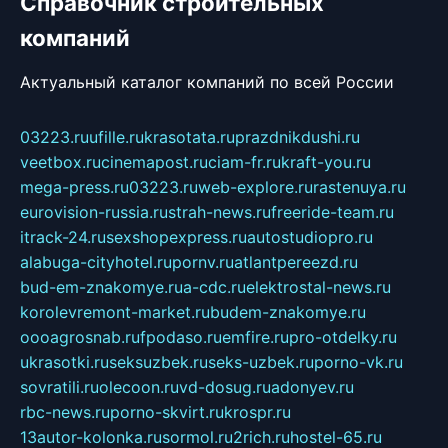
Справочник строительных
компаний
Актуальный каталог компаний по всей России
03223.ru
ufille.ru
krasotata.ru
prazdnikdushi.ru
veetbox.ru
cinemapost.ru
ciam-fr.ru
kraft-you.ru
mega-press.ru
03223.ru
web-explore.ru
rastenuya.ru
eurovision-russia.ru
strah-news.ru
freeride-team.ru
itrack-24.ru
sexshopexpress.ru
autostudiopro.ru
alabuga-cityhotel.ru
pornv.ru
atlantpereezd.ru
bud-em-znakomye.ru
a-cdc.ru
elektrostal-news.ru
korolevremont-market.ru
budem-znakomye.ru
oooagrosnab.ru
fpodaso.ru
emfire.ru
pro-otdelky.ru
ukrasotki.ru
seksuzbek.ru
seks-uzbek.ru
porno-vk.ru
sovratili.ru
olecoon.ru
vd-dosug.ru
adonyev.ru
rbc-news.ru
porno-skvirt.ru
krospr.ru
13autor-kolonka.ru
sormol.ru
2rich.ru
hostel-65.ru