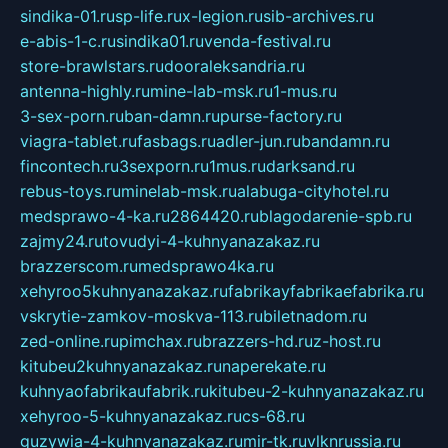
sindika-01.ru
sp-life.ru
x-legion.ru
sib-archives.ru
e-abis-1-c.ru
sindika01.ru
venda-festival.ru
store-brawlstars.ru
dooraleksandria.ru
antenna-highly.ru
mine-lab-msk.ru
1-mus.ru
3-sex-porn.ru
ban-damn.ru
purse-factory.ru
viagra-tablet.ru
fasbags.ru
adler-jun.ru
bandamn.ru
fincontech.ru
3sexporn.ru
1mus.ru
darksand.ru
rebus-toys.ru
minelab-msk.ru
alabuga-cityhotel.ru
medsprawo-4-ka.ru
2864420.ru
blagodarenie-spb.ru
zajmy24.ru
tovudyi-4-kuhnyanazakaz.ru
brazzerscom.ru
medsprawo4ka.ru
xehyroo5kuhnyanazakaz.ru
fabrikayfabrikaefabrika.ru
vskrytie-zamkov-moskva-113.ru
biletnadom.ru
zed-online.ru
pimchax.ru
brazzers-hd.ru
z-host.ru
kitubeu2kuhnyanazakaz.ru
naperekate.ru
kuhnyaofabrikaufabrik.ru
kitubeu-2-kuhnyanazakaz.ru
xehyroo-5-kuhnyanazakaz.ru
cs-68.ru
guzywia-4-kuhnyanazakaz.ru
mir-tk.ru
vlknrussia.ru