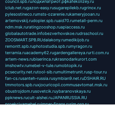
council.spb.ru
лодкипатриот.рф
kafekolizey.ru
iclub.net.ru
gazon-easy.ru
sugarepilekb.ru
grinox.ru
pylesostineco.ru
msts-ozarenie.ru
kameryjooan.ru
artemovskij.ru
dopler.spb.ru
aid70.ru
metall-perm.ru
ndm.msk.ru
ratingzooshop.ru
apiaccess.ru
globalautotrade.info
bezverhovskoe.ru
drsschool.ru
ZOOSMART.SPB.RU
dalakony.ru
medikijob.ru
remontt.spb.ru
photostudia.spb.ru
myragon.ru
terramia.ru
academy62.ru
gardengallereya.ru
rti.com.ru
artem-news.ru
biserinca.ru
krasnodarkurort.com
imshowtv.ru
mebel-v-tule.ru
mobtopik.ru
pcsecurity.net.ru
tool-sib.ru
multimetrunit.ru
sp-tour.ru
fan-cs.ru
santeh-russia.ru
symbian9.net.ru
DSHAIR.RU
tmmotors.spb.ru
xjocuricopii.com
musavtomat.msk.ru
obustrojdom.ru
sovetcik.ru
ybaranovskaya.ru
ppknews.ru
cult-alshei.ru
JAPANRUSSIA.RU
proekciyamebel.ru
imper-finans.ru
rim.org.ru
glamourai.ru
brassminus.ru
zabor-pro.ru
ftn.pp.ru