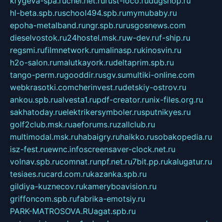
krygeva-spa.ru
chel.net.ru
rust-loco.ru
dugshop.ru
hl-beta.spb.ru
school494.spb.ru
mymubaby.ru
epoha-metalband.ru
ngr.spb.ru
rusgosnews.com
dieselvostok.ru
24hostel.msk.ru
w-dev.ru
f-ship.ru
regsmi.ru
filmnetwork.ru
malinasp.ru
kinosvin.ru
h2o-salon.ru
malutkayork.ru
deltaprim.spb.ru
tango-perm.ru
gooddir.ru
sgv.su
multiki-online.com
webkrasotki.com
cherinvest.ru
detskiy-ostrov.ru
ankou.spb.ru
alvesta1.ru
pdf-creator.ru
nix-files.org.ru
sakhatoday.ru
elektrikersymboler.ru
sputnikyes.ru
golf2club.msk.ru
aeforums.ru
zallclub.ru
multimodal.msk.ru
habaigry.ru
haikko.ru
sobakopedia.ru
isz-fest.ru
ewnc.info
screensaver-clock.net.ru
volnav.spb.ru
comnat.ru
npf.net.ru
7bit.pp.ru
kalugatur.ru
tesiaes.ru
card.com.ru
kazanka.spb.ru
gildiya-kuznecov.ru
kameryboavision.ru
griffoncom.spb.ru
fabrika-emotsiy.ru
PARK-MATROSOVA.RU
agat.spb.ru