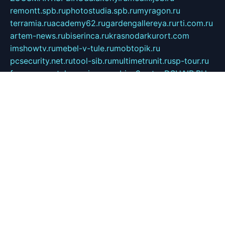
remontt.spb.ru
photostudia.spb.ru
myragon.ru
terramia.ru
academy62.ru
gardengallereya.ru
rti.com.ru
artem-news.ru
biserinca.ru
krasnodarkurort.com
imshowtv.ru
mebel-v-tule.ru
mobtopik.ru
pcsecurity.net.ru
tool-sib.ru
multimetrunit.ru
sp-tour.ru
fan-cs.ru
santeh-russia.ru
symbian9.net.ru
DSHAIR.RU
tmmotors.spb.ru
xjocuricopii.com
musavtomat.msk.ru
obustrojdom.ru
sovetcik.ru
ybaranovskaya.ru
ppknews.ru
cult-alshei.ru
JAPANRUSSIA.RU
proekciyamebel.ru
imper-finans.ru
rim.org.ru
glamourai.ru
brassminus.ru
zabor-pro.ru
ftn.pp.ru
dorogoe58.ru
laimengpacker.ru
kuzova-zapchasti.ru
sageerp.ru
taxodrom.ru
dsrazvitie.ru
hardcity.net.ru
ratinghomegames.ru
topservice25.ru
gubernyan.ru
gtglasslined.ru
ii4.ru
tssport.spb.ru
andorra24.com
blackwallstreet.ru
oboimos.ru
optim-doors.com.ru
ikuch.ru
nycr.org.ru
npa21.ru
vremya-ch.spb.ru
desert000.ru
ivtorgi.ru
ifiori.ru
catalog-statei.ru