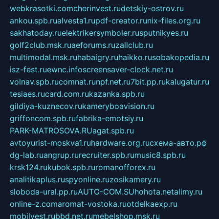
webkrasotki.com
cherinvest.ru
detskiy-ostrov.ru
ankou.spb.ru
alvesta1.ru
pdf-creator.ru
nix-files.org.ru
sakhatoday.ru
elektrikersymboler.ru
sputnikyes.ru
golf2club.msk.ru
aeforums.ru
zallclub.ru
multimodal.msk.ru
habaigry.ru
haikko.ru
sobakopedia.ru
isz-fest.ru
ewnc.info
screensaver-clock.net.ru
volnav.spb.ru
comnat.ru
npf.net.ru
7bit.pp.ru
kalugatur.ru
tesiaes.ru
card.com.ru
kazanka.spb.ru
gildiya-kuznecov.ru
kameryboavision.ru
griffoncom.spb.ru
fabrika-emotsiy.ru
PARK-MATROSOVA.RU
agat.spb.ru
avtoyurist-moskva1.ru
hardware.org.ru
схема-авто.рф
dg-lab.ru
angrup.ru
recruiter.spb.ru
music8.spb.ru
krsk124.ru
kubok.spb.ru
romanofforex.ru
analitikaplus.ru
spyonline.ru
zosikamery.ru
sloboda-ural.pp.ru
AUTO-COM.SU
hohota.net
alimy.ru
online-z.com
aromat-vostoka.ru
otdelkaexp.ru
mobilvest.ru
bbd.net.ru
mebelshop.msk.ru