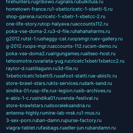
firehunters.ru
gribowo.ru
gnalis.ru
bulkitula.ru
hometown-france.ru
1-xbeticricetc-1-xbetti-5.ru
shop-garena.ru
cricetc-1-xbetr-1-xbetcc-2.ru
one-life-story.ru
top-halyava.ru
accounts112.ru
poka-vse-doma-2.ru
3-d-file.ru
hahahaharms.ru
g2012.ru
tst-1.ru
shaggy-cat.ru
opsmgr.ru
ev-gallery.ru
g-2012.ru
ops-mgr.ru
accounts-112.ru
csm-demo.ru
poka-vse-doma2.ru
airgungames.ru
allseo-host.ru
tehosmotre.ru
varieta-yug.ru
cricetc1xbetr1xbetcc2.ru
raytor-d.ru
atillagunn.ru
3d-file.ru
1xbeticricetc1xbetti5.ru
uafoot-statti.ru
e-abis1c.ru
store-brawl-stars.ru
kts-services.ru
dark-sand.ru
sindika-01.ru
sp-life.ru
x-legion.ru
sib-archives.ru
e-abis-1-c.ru
sindika01.ru
venda-festival.ru
store-brawlstars.ru
dooraleksandria.ru
antenna-highly.ru
mine-lab-msk.ru
1-mus.ru
3-sex-porn.ru
ban-damn.ru
purse-factory.ru
viagra-tablet.ru
fasbags.ru
adler-jun.ru
bandamn.ru