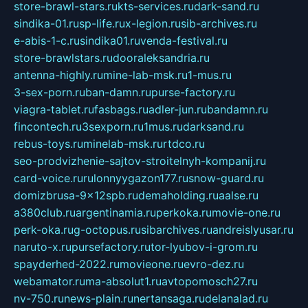
store-brawl-stars.ru
kts-services.ru
dark-sand.ru
sindika-01.ru
sp-life.ru
x-legion.ru
sib-archives.ru
e-abis-1-c.ru
sindika01.ru
venda-festival.ru
store-brawlstars.ru
dooraleksandria.ru
antenna-highly.ru
mine-lab-msk.ru
1-mus.ru
3-sex-porn.ru
ban-damn.ru
purse-factory.ru
viagra-tablet.ru
fasbags.ru
adler-jun.ru
bandamn.ru
fincontech.ru
3sexporn.ru
1mus.ru
darksand.ru
rebus-toys.ru
minelab-msk.ru
rtdco.ru
seo-prodvizhenie-sajtov-stroitelnyh-kompanij.ru
card-voice.ru
rulonnyygazon177.ru
snow-guard.ru
domizbrusa-9x12spb.ru
demaholding.ru
aalse.ru
a380club.ru
argentinamia.ru
perkoka.ru
movie-one.ru
perk-oka.ru
g-octopus.ru
sibarchives.ru
andreislyusar.ru
naruto-x.ru
pursefactory.ru
tor-lyubov-i-grom.ru
spayderhed-2022.ru
movieone.ru
evro-dez.ru
webamator.ru
ma-absolut1.ru
avtopomosch27.ru
nv-750.ru
news-plain.ru
nertansaga.ru
delanalad.ru