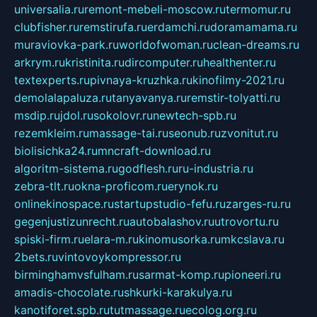
universalia.ru
remont-mebeli-moscow.ru
termomur.ru
clubfisher.ru
remstirufa.ru
erdamchi.ru
doramamama.ru
muraviovka-park.ru
worldofwoman.ru
clean-dreams.ru
arkrym.ru
kristinita.ru
dircomputer.ru
healthenter.ru
textexperts.ru
pivnaya-kruzhka.ru
kinofilmy-2021.ru
demolalapaluza.ru
tanyavanya.ru
remstir-tolyatti.ru
msdip.ru
jdol.ru
sokolovr.ru
newtech-spb.ru
rezemkleim.ru
massage-tai.ru
seonub.ru
zvonitut.ru
biolisichka24.ru
mncraft-download.ru
algoritm-sistema.ru
godflesh.ru
ru-industria.ru
zebra-tlt.ru
okna-proficom.ru
erynok.ru
onlinekinospace.ru
startupstudio-fefu.ru
zarges-ru.ru
gegenjustizunrecht.ru
autobalashov.ru
utrovortu.ru
spiski-firm.ru
elara-m.ru
kinomusorka.ru
mkcslava.ru
2bets.ru
vintovoykompressor.ru
birminghamvsfulham.ru
sarmat-komp.ru
pioneeri.ru
amadis-chocolate.ru
shkurki-karakulya.ru
kanotiforet.spb.ru
tutmassage.ru
ecolog.org.ru