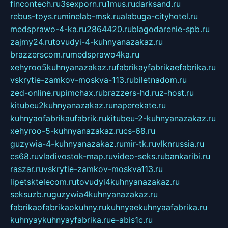
fincontech.ru
3sexporn.ru
1mus.ru
darksand.ru
rebus-toys.ru
minelab-msk.ru
alabuga-cityhotel.ru
medsprawo-4-ka.ru
2864420.ru
blagodarenie-spb.ru
zajmy24.ru
tovudyi-4-kuhnyanazakaz.ru
brazzerscom.ru
medsprawo4ka.ru
xehyroo5kuhnyanazakaz.ru
fabrikayfabrikaefabrika.ru
vskrytie-zamkov-moskva-113.ru
biletnadom.ru
zed-online.ru
pimchax.ru
brazzers-hd.ru
z-host.ru
kitubeu2kuhnyanazakaz.ru
naperekate.ru
kuhnyaofabrikaufabrik.ru
kitubeu-2-kuhnyanazakaz.ru
xehyroo-5-kuhnyanazakaz.ru
cs-68.ru
guzywia-4-kuhnyanazakaz.ru
mir-tk.ru
vlknrussia.ru
cs68.ru
vladivostok-map.ru
video-seks.ru
bankaribi.ru
raszar.ru
vskrytie-zamkov-moskva113.ru
lipetsktelecom.ru
tovudyi4kuhnyanazakaz.ru
seksuzb.ru
guzywia4kuhnyanazakaz.ru
fabrikaofabrikaokuhny.ru
kuhnyaekuhnyaafabrika.ru
kuhnyaykuhnyayfabrika.ru
e-abis1c.ru