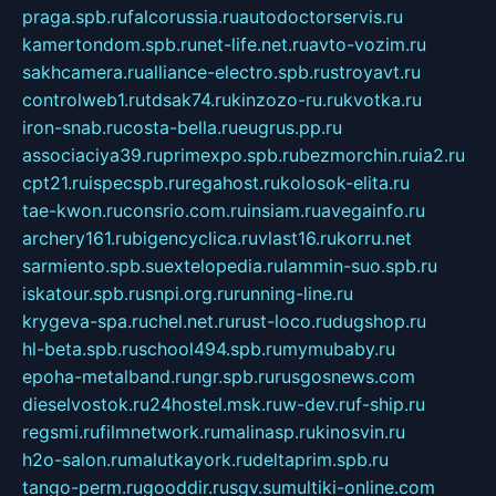
praga.spb.ru
falcorussia.ru
autodoctorservis.ru
kamertondom.spb.ru
net-life.net.ru
avto-vozim.ru
sakhcamera.ru
alliance-electro.spb.ru
stroyavt.ru
controlweb1.ru
tdsak74.ru
kinzozo-ru.ru
kvotka.ru
iron-snab.ru
costa-bella.ru
eugrus.pp.ru
associaciya39.ru
primexpo.spb.ru
bezmorchin.ru
ia2.ru
cpt21.ru
ispecspb.ru
regahost.ru
kolosok-elita.ru
tae-kwon.ru
consrio.com.ru
insiam.ru
avegainfo.ru
archery161.ru
bigencyclica.ru
vlast16.ru
korru.net
sarmiento.spb.su
extelopedia.ru
lammin-suo.spb.ru
iskatour.spb.ru
snpi.org.ru
running-line.ru
krygeva-spa.ru
chel.net.ru
rust-loco.ru
dugshop.ru
hl-beta.spb.ru
school494.spb.ru
mymubaby.ru
epoha-metalband.ru
ngr.spb.ru
rusgosnews.com
dieselvostok.ru
24hostel.msk.ru
w-dev.ru
f-ship.ru
regsmi.ru
filmnetwork.ru
malinasp.ru
kinosvin.ru
h2o-salon.ru
malutkayork.ru
deltaprim.spb.ru
tango-perm.ru
gooddir.ru
sgv.su
multiki-online.com