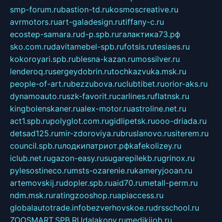
smp-forum.ru
bastion-td.ru
kosmoscreative.ru
avrmotors.ru
art-galadesign.ru
tiffany-c.ru
ecostep-samara.ru
d-p.spb.ru
галактика73.рф
sko.com.ru
davitamebel-spb.ru
fotsis.ru
tesiaes.ru
kokoroyari.spb.ru
blesna-kazan.ru
mossilver.ru
lenderoq.ru
sergeydobrin.ru
tochkazvuka.msk.ru
people-of-art.ru
bezzubova.ru
clubtibet.ru
orior-aks.ru
dynamoauto.ru
szk-favorit.ru
carlines.ru
flatnsk.ru
kingbolenskaner.ru
alex-motor.ru
astroline.net.ru
act1.spb.ru
polyglot.com.ru
gidlipetsk.ru
ooo-driada.ru
detsad125.ru
mir-zdoroviya.ru
bruslanovo.ru
siterem.ru
council.spb.ru
лодкипатриот.рф
kafekolizey.ru
iclub.net.ru
gazon-easy.ru
sugarepilekb.ru
grinox.ru
pylesostineco.ru
msts-ozarenie.ru
kameryjooan.ru
artemovskij.ru
dopler.spb.ru
aid70.ru
metall-perm.ru
ndm.msk.ru
ratingzooshop.ru
apiaccess.ru
globalautotrade.info
bezverhovskoe.ru
drsschool.ru
ZOOSMART.SPB.RU
dalakony.ru
medikijob.ru