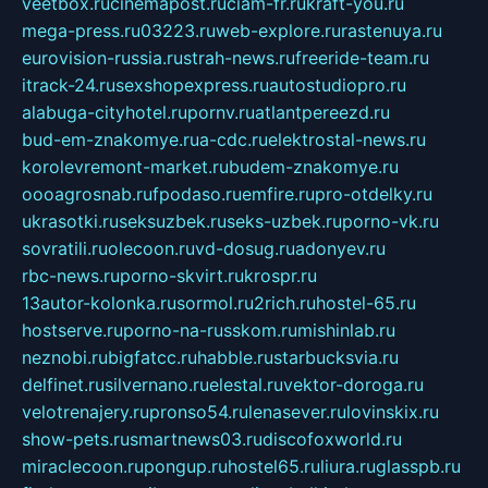
veetbox.ru
cinemapost.ru
ciam-fr.ru
kraft-you.ru
mega-press.ru
03223.ru
web-explore.ru
rastenuya.ru
eurovision-russia.ru
strah-news.ru
freeride-team.ru
itrack-24.ru
sexshopexpress.ru
autostudiopro.ru
alabuga-cityhotel.ru
pornv.ru
atlantpereezd.ru
bud-em-znakomye.ru
a-cdc.ru
elektrostal-news.ru
korolevremont-market.ru
budem-znakomye.ru
oooagrosnab.ru
fpodaso.ru
emfire.ru
pro-otdelky.ru
ukrasotki.ru
seksuzbek.ru
seks-uzbek.ru
porno-vk.ru
sovratili.ru
olecoon.ru
vd-dosug.ru
adonyev.ru
rbc-news.ru
porno-skvirt.ru
krospr.ru
13autor-kolonka.ru
sormol.ru
2rich.ru
hostel-65.ru
hostserve.ru
porno-na-russkom.ru
mishinlab.ru
neznobi.ru
bigfatcc.ru
habble.ru
starbucksvia.ru
delfinet.ru
silvernano.ru
elestal.ru
vektor-doroga.ru
velotrenajery.ru
pronso54.ru
lenasever.ru
lovinskix.ru
show-pets.ru
smartnews03.ru
discofoxworld.ru
miraclecoon.ru
pongup.ru
hostel65.ru
liura.ru
glasspb.ru