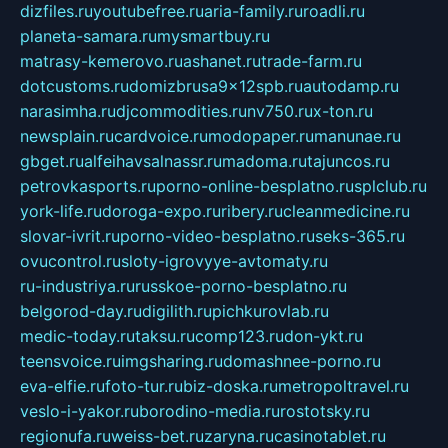
dizfiles.ru
youtubefree.ru
aria-family.ru
roadli.ru
planeta-samara.ru
mysmartbuy.ru
matrasy-kemerovo.ru
ashanet.ru
trade-farm.ru
dotcustoms.ru
domizbrusa9x12spb.ru
autodamp.ru
narasimha.ru
djcommodities.ru
nv750.ru
x-ton.ru
newsplain.ru
cardvoice.ru
modopaper.ru
manunae.ru
gbget.ru
alfeihavsalnassr.ru
madoma.ru
tajuncos.ru
petrovkasports.ru
porno-online-besplatno.ru
splclub.ru
york-life.ru
doroga-expo.ru
ribery.ru
cleanmedicine.ru
slovar-ivrit.ru
porno-video-besplatno.ru
seks-365.ru
ovucontrol.ru
sloty-igrovyye-avtomaty.ru
ru-industriya.ru
russkoe-porno-besplatno.ru
belgorod-day.ru
digilith.ru
pichkurovlab.ru
medic-today.ru
taksu.ru
comp123.ru
don-ykt.ru
teensvoice.ru
imgsharing.ru
domashnee-porno.ru
eva-elfie.ru
foto-tur.ru
biz-doska.ru
metropoltravel.ru
veslo-i-yakor.ru
borodino-media.ru
rostotsky.ru
regionufa.ru
weiss-bet.ru
zaryna.ru
casinotablet.ru