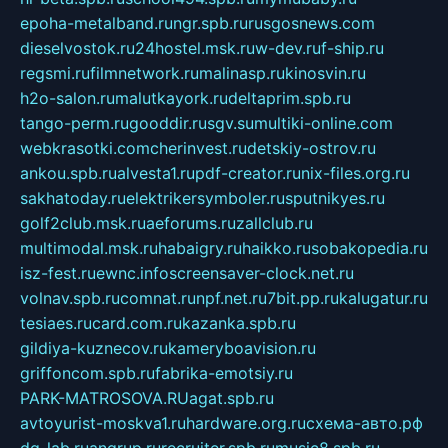
epoha-metalband.ru
ngr.spb.ru
rusgosnews.com
dieselvostok.ru
24hostel.msk.ru
w-dev.ru
f-ship.ru
regsmi.ru
filmnetwork.ru
malinasp.ru
kinosvin.ru
h2o-salon.ru
malutkayork.ru
deltaprim.spb.ru
tango-perm.ru
gooddir.ru
sgv.su
multiki-online.com
webkrasotki.com
cherinvest.ru
detskiy-ostrov.ru
ankou.spb.ru
alvesta1.ru
pdf-creator.ru
nix-files.org.ru
sakhatoday.ru
elektrikersymboler.ru
sputnikyes.ru
golf2club.msk.ru
aeforums.ru
zallclub.ru
multimodal.msk.ru
habaigry.ru
haikko.ru
sobakopedia.ru
isz-fest.ru
ewnc.info
screensaver-clock.net.ru
volnav.spb.ru
comnat.ru
npf.net.ru
7bit.pp.ru
kalugatur.ru
tesiaes.ru
card.com.ru
kazanka.spb.ru
gildiya-kuznecov.ru
kameryboavision.ru
griffoncom.spb.ru
fabrika-emotsiy.ru
PARK-MATROSOVA.RU
agat.spb.ru
avtoyurist-moskva1.ru
hardware.org.ru
схема-авто.рф