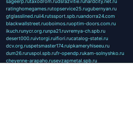
sageerp.ru
taxodrom.ru
dsrazvitie.ru
hardcity.net.ru
ratinghomegames.ru
topservice25.ru
gubernyan.ru
gtglasslined.ru
ii4.ru
tssport.spb.ru
andorra24.com
blackwallstreet.ru
oboimos.ru
optim-doors.com.ru
ikuch.ru
nycr.org.ru
npa21.ru
vremya-ch.spb.ru
desert000.ru
ivtorgi.ru
ifiori.ru
catalog-statei.ru
dcv.org.ru
spetsmaster174.ru
ipkameryhiseeu.ru
dum26.ru
ruspol.spb.ru
fr-opendp.ru
kam-solnyshko.ru
cheyenne-arapaho.ru
sevzapmetal.spb.ru
ted-lapidus.spb.ru
parasite-eliminator.ru
sigma-complete.ru
modernworld.ru
dama-moda.ru
eholot-group.ru
sk-nvkz.ru
DRONGOLD.RU
democratia2.ru
i-farmer.ru
mass-sport.org
jablonex.spb.ru
bookmess.ru
linkword.ru
refineua.com.ru
cs-spec.net.ru
altay-mebel.ru
DNK-THEATRE.RU
mechaniks.spb.ru
ipcamtechage.ru
skosta.ru
a-sun.ru
stroy-ldsp.ru
snowlands.org.ru
childrensshoes.ru
mrlizzy.ru
mebelsofiakrd.ru