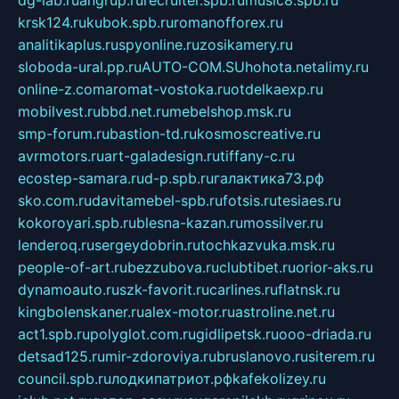
dg-lab.ru
angrup.ru
recruiter.spb.ru
music8.spb.ru
krsk124.ru
kubok.spb.ru
romanofforex.ru
analitikaplus.ru
spyonline.ru
zosikamery.ru
sloboda-ural.pp.ru
AUTO-COM.SU
hohota.net
alimy.ru
online-z.com
aromat-vostoka.ru
otdelkaexp.ru
mobilvest.ru
bbd.net.ru
mebelshop.msk.ru
smp-forum.ru
bastion-td.ru
kosmoscreative.ru
avrmotors.ru
art-galadesign.ru
tiffany-c.ru
ecostep-samara.ru
d-p.spb.ru
галактика73.рф
sko.com.ru
davitamebel-spb.ru
fotsis.ru
tesiaes.ru
kokoroyari.spb.ru
blesna-kazan.ru
mossilver.ru
lenderoq.ru
sergeydobrin.ru
tochkazvuka.msk.ru
people-of-art.ru
bezzubova.ru
clubtibet.ru
orior-aks.ru
dynamoauto.ru
szk-favorit.ru
carlines.ru
flatnsk.ru
kingbolenskaner.ru
alex-motor.ru
astroline.net.ru
act1.spb.ru
polyglot.com.ru
gidlipetsk.ru
ooo-driada.ru
detsad125.ru
mir-zdoroviya.ru
bruslanovo.ru
siterem.ru
council.spb.ru
лодкипатриот.рф
kafekolizey.ru