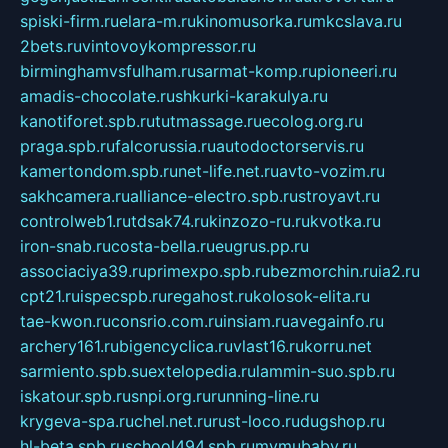
spiski-firm.ru
elara-m.ru
kinomusorka.ru
mkcslava.ru
2bets.ru
vintovoykompressor.ru
birminghamvsfulham.ru
sarmat-komp.ru
pioneeri.ru
amadis-chocolate.ru
shkurki-karakulya.ru
kanotiforet.spb.ru
tutmassage.ru
ecolog.org.ru
praga.spb.ru
falcorussia.ru
autodoctorservis.ru
kamertondom.spb.ru
net-life.net.ru
avto-vozim.ru
sakhcamera.ru
alliance-electro.spb.ru
stroyavt.ru
controlweb1.ru
tdsak74.ru
kinzozo-ru.ru
kvotka.ru
iron-snab.ru
costa-bella.ru
eugrus.pp.ru
associaciya39.ru
primexpo.spb.ru
bezmorchin.ru
ia2.ru
cpt21.ru
ispecspb.ru
regahost.ru
kolosok-elita.ru
tae-kwon.ru
consrio.com.ru
insiam.ru
avegainfo.ru
archery161.ru
bigencyclica.ru
vlast16.ru
korru.net
sarmiento.spb.su
extelopedia.ru
lammin-suo.spb.ru
iskatour.spb.ru
snpi.org.ru
running-line.ru
krygeva-spa.ru
chel.net.ru
rust-loco.ru
dugshop.ru
hl-beta.spb.ru
school494.spb.ru
mymubaby.ru