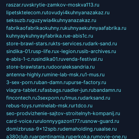
raszar.ru
vskrytie-zamkov-moskva113.ru
lipetsktelecom.ru
tovudyi4kuhnyanazakaz.ru
seksuzb.ru
guzywia4kuhnyanazakaz.ru
fabrikaofabrikaokuhny.ru
kuhnyaekuhnyaafabrika.ru
kuhnyaykuhnyayfabrika.ru
e-abis1c.ru
store-brawl-stars.ru
kts-services.ru
dark-sand.ru
sindika-01.ru
sp-life.ru
x-legion.ru
sib-archives.ru
e-abis-1-c.ru
sindika01.ru
venda-festival.ru
store-brawlstars.ru
dooraleksandria.ru
antenna-highly.ru
mine-lab-msk.ru
1-mus.ru
3-sex-porn.ru
ban-damn.ru
purse-factory.ru
viagra-tablet.ru
fasbags.ru
adler-jun.ru
bandamn.ru
fincontech.ru
3sexporn.ru
1mus.ru
darksand.ru
rebus-toys.ru
minelab-msk.ru
rtdco.ru
seo-prodvizhenie-sajtov-stroitelnyh-kompanij.ru
card-voice.ru
rulonnyygazon177.ru
snow-guard.ru
domizbrusa-9x12spb.ru
demaholding.ru
aalse.ru
a380club.ru
argentinamia.ru
perkoka.ru
movie-one.ru