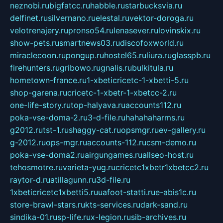
neznobi.ru
bigfatcc.ru
habble.ru
starbucksvia.ru
delfinet.ru
silvernano.ru
elestal.ru
vektor-doroga.ru
velotrenajery.ru
pronso54.ru
lenasever.ru
lovinskix.ru
show-pets.ru
smartnews03.ru
discofoxworld.ru
miraclecoon.ru
pongup.ru
hostel65.ru
liura.ru
glasspb.ru
firehunters.ru
gribowo.ru
gnalis.ru
bulkitula.ru
hometown-france.ru
1-xbeticricetc-1-xbetti-5.ru
shop-garena.ru
cricetc-1-xbetr-1-xbetcc-2.ru
one-life-story.ru
top-halyava.ru
accounts112.ru
poka-vse-doma-2.ru
3-d-file.ru
hahahaharms.ru
g2012.ru
tst-1.ru
shaggy-cat.ru
opsmgr.ru
ev-gallery.ru
g-2012.ru
ops-mgr.ru
accounts-112.ru
csm-demo.ru
poka-vse-doma2.ru
airgungames.ru
allseo-host.ru
tehosmotre.ru
varieta-yug.ru
cricetc1xbetr1xbetcc2.ru
raytor-d.ru
atillagunn.ru
3d-file.ru
1xbeticricetc1xbetti5.ru
uafoot-statti.ru
e-abis1c.ru
store-brawl-stars.ru
kts-services.ru
dark-sand.ru
sindika-01.ru
sp-life.ru
x-legion.ru
sib-archives.ru