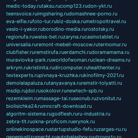
medic-today.ru
taksu.ru
comp123.ru
don-ykt.ru
teensvoice.ru
imgsharing.ru
domashnee-porno.ru
eva-elfie.ru
foto-tur.ru
biz-doska.ru
metropoltravel.ru
veslo-i-yakor.ru
borodino-media.ru
rostotsky.ru
regionufa.ru
weiss-bet.ru
zaryna.ru
casinotablet.ru
universalia.ru
remont-mebeli-moscow.ru
termomur.ru
clubfisher.ru
remstirufa.ru
erdamchi.ru
doramamama.ru
muraviovka-park.ru
worldofwoman.ru
clean-dreams.ru
arkrym.ru
kristinita.ru
dircomputer.ru
healthenter.ru
textexperts.ru
pivnaya-kruzhka.ru
kinofilmy-2021.ru
demolalapaluza.ru
tanyavanya.ru
remstir-tolyatti.ru
msdip.ru
jdol.ru
sokolovr.ru
newtech-spb.ru
rezemkleim.ru
massage-tai.ru
seonub.ru
zvonitut.ru
biolisichka24.ru
mncraft-download.ru
algoritm-sistema.ru
godflesh.ru
ru-industria.ru
zebra-tlt.ru
okna-proficom.ru
erynok.ru
onlinekinospace.ru
startupstudio-fefu.ru
zarges-ru.ru
gegenjustizunrecht.ru
autobalashov.ru
utrovortu.ru