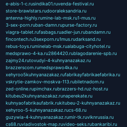
e-abis-1-c.ru
sindika01.ru
venda-festival.ru
store-brawlstars.ru
dooraleksandria.ru
antenna-highly.ru
mine-lab-msk.ru
1-mus.ru
3-sex-porn.ru
ban-damn.ru
purse-factory.ru
viagra-tablet.ru
fasbags.ru
adler-jun.ru
bandamn.ru
fincontech.ru
3sexporn.ru
1mus.ru
darksand.ru
rebus-toys.ru
minelab-msk.ru
alabuga-cityhotel.ru
medsprawo-4-ka.ru
2864420.ru
blagodarenie-spb.ru
zajmy24.ru
tovudyi-4-kuhnyanazakaz.ru
brazzerscom.ru
medsprawo4ka.ru
xehyroo5kuhnyanazakaz.ru
fabrikayfabrikaefabrika.ru
vskrytie-zamkov-moskva-113.ru
biletnadom.ru
zed-online.ru
pimchax.ru
brazzers-hd.ru
z-host.ru
kitubeu2kuhnyanazakaz.ru
naperekate.ru
kuhnyaofabrikaufabrik.ru
kitubeu-2-kuhnyanazakaz.ru
xehyroo-5-kuhnyanazakaz.ru
cs-68.ru
guzywia-4-kuhnyanazakaz.ru
mir-tk.ru
vlknrussia.ru
cs68.ru
vladivostok-map.ru
video-seks.ru
bankaribi.ru