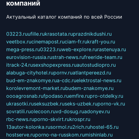
компаний
Актуальный каталог компаний по всей России
03223.ru
ufille.ru
krasotata.ru
prazdnikdushi.ru
veetbox.ru
cinemapost.ru
ciam-fr.ru
kraft-you.ru
mega-press.ru
03223.ru
web-explore.ru
rastenuya.ru
eurovision-russia.ru
strah-news.ru
freeride-team.ru
itrack-24.ru
sexshopexpress.ru
autostudiopro.ru
alabuga-cityhotel.ru
pornv.ru
atlantpereezd.ru
bud-em-znakomye.ru
a-cdc.ru
elektrostal-news.ru
korolevremont-market.ru
budem-znakomye.ru
oooagrosnab.ru
fpodaso.ru
emfire.ru
pro-otdelky.ru
ukrasotki.ru
seksuzbek.ru
seks-uzbek.ru
porno-vk.ru
sovratili.ru
olecoon.ru
vd-dosug.ru
adonyev.ru
rbc-news.ru
porno-skvirt.ru
krospr.ru
13autor-kolonka.ru
sormol.ru
2rich.ru
hostel-65.ru
hostserve.ru
porno-na-russkom.ru
mishinlab.ru