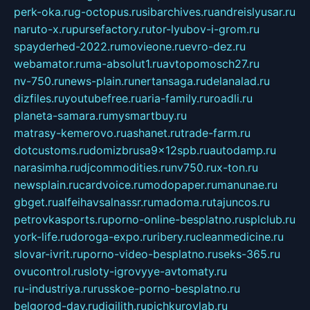
perk-oka.ru
g-octopus.ru
sibarchives.ru
andreislyusar.ru
naruto-x.ru
pursefactory.ru
tor-lyubov-i-grom.ru
spayderhed-2022.ru
movieone.ru
evro-dez.ru
webamator.ru
ma-absolut1.ru
avtopomosch27.ru
nv-750.ru
news-plain.ru
nertansaga.ru
delanalad.ru
dizfiles.ru
youtubefree.ru
aria-family.ru
roadli.ru
planeta-samara.ru
mysmartbuy.ru
matrasy-kemerovo.ru
ashanet.ru
trade-farm.ru
dotcustoms.ru
domizbrusa9x12spb.ru
autodamp.ru
narasimha.ru
djcommodities.ru
nv750.ru
x-ton.ru
newsplain.ru
cardvoice.ru
modopaper.ru
manunae.ru
gbget.ru
alfeihavsalnassr.ru
madoma.ru
tajuncos.ru
petrovkasports.ru
porno-online-besplatno.ru
splclub.ru
york-life.ru
doroga-expo.ru
ribery.ru
cleanmedicine.ru
slovar-ivrit.ru
porno-video-besplatno.ru
seks-365.ru
ovucontrol.ru
sloty-igrovyye-avtomaty.ru
ru-industriya.ru
russkoe-porno-besplatno.ru
belgorod-day.ru
digilith.ru
pichkurovlab.ru