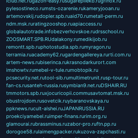
iclub.net.ru
gazon-easy.ru
sugarepilekb.ru
grinox.ru
pylesostineco.ru
msts-ozarenie.ru
kameryjooan.ru
artemovskij.ru
dopler.spb.ru
aid70.ru
metall-perm.ru
ndm.msk.ru
ratingzooshop.ru
apiaccess.ru
globalautotrade.info
bezverhovskoe.ru
drsschool.ru
ZOOSMART.SPB.RU
dalakony.ru
medikijob.ru
remontt.spb.ru
photostudia.spb.ru
myragon.ru
terramia.ru
academy62.ru
gardengallereya.ru
rti.com.ru
artem-news.ru
biserinca.ru
krasnodarkurort.com
imshowtv.ru
mebel-v-tule.ru
mobtopik.ru
pcsecurity.net.ru
tool-sib.ru
multimetrunit.ru
sp-tour.ru
fan-cs.ru
santeh-russia.ru
symbian9.net.ru
DSHAIR.RU
tmmotors.spb.ru
xjocuricopii.com
musavtomat.msk.ru
obustrojdom.ru
sovetcik.ru
ybaranovskaya.ru
ppknews.ru
cult-alshei.ru
JAPANRUSSIA.RU
proekciyamebel.ru
imper-finans.ru
rim.org.ru
glamourai.ru
brassminus.ru
zabor-pro.ru
ftn.pp.ru
dorogoe58.ru
laimengpacker.ru
kuzova-zapchasti.ru