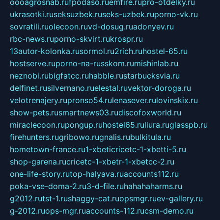
oooagrosnab.ru
fpodaso.ru
emfire.ru
pro-otdelky.ru
ukrasotki.ru
seksuzbek.ru
seks-uzbek.ru
porno-vk.ru
sovratili.ru
olecoon.ru
vd-dosug.ru
adonyev.ru
rbc-news.ru
porno-skvirt.ru
krospr.ru
13autor-kolonka.ru
sormol.ru
2rich.ru
hostel-65.ru
hostserve.ru
porno-na-russkom.ru
mishinlab.ru
neznobi.ru
bigfatcc.ru
habble.ru
starbucksvia.ru
delfinet.ru
silvernano.ru
elestal.ru
vektor-doroga.ru
velotrenajery.ru
pronso54.ru
lenasever.ru
lovinskix.ru
show-pets.ru
smartnews03.ru
discofoxworld.ru
miraclecoon.ru
pongup.ru
hostel65.ru
liura.ru
glasspb.ru
firehunters.ru
gribowo.ru
gnalis.ru
bulkitula.ru
hometown-france.ru
1-xbeticricetc-1-xbetti-5.ru
shop-garena.ru
cricetc-1-xbetr-1-xbetcc-2.ru
one-life-story.ru
top-halyava.ru
accounts112.ru
poka-vse-doma-2.ru
3-d-file.ru
hahahaharms.ru
g2012.ru
tst-1.ru
shaggy-cat.ru
opsmgr.ru
ev-gallery.ru
g-2012.ru
ops-mgr.ru
accounts-112.ru
csm-demo.ru