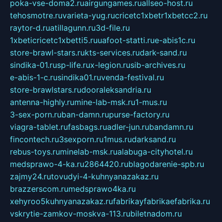
poka-vse-doma2.ru
airgungames.ru
allseo-host.ru
tehosmotre.ru
varieta-yug.ru
cricetc1xbetr1xbetcc2.ru
raytor-d.ru
atillagunn.ru
3d-file.ru
1xbeticricetc1xbetti5.ru
uafoot-statti.ru
e-abis1c.ru
store-brawl-stars.ru
kts-services.ru
dark-sand.ru
sindika-01.ru
sp-life.ru
x-legion.ru
sib-archives.ru
e-abis-1-c.ru
sindika01.ru
venda-festival.ru
store-brawlstars.ru
dooraleksandria.ru
antenna-highly.ru
mine-lab-msk.ru
1-mus.ru
3-sex-porn.ru
ban-damn.ru
purse-factory.ru
viagra-tablet.ru
fasbags.ru
adler-jun.ru
bandamn.ru
fincontech.ru
3sexporn.ru
1mus.ru
darksand.ru
rebus-toys.ru
minelab-msk.ru
alabuga-cityhotel.ru
medsprawo-4-ka.ru
2864420.ru
blagodarenie-spb.ru
zajmy24.ru
tovudyi-4-kuhnyanazakaz.ru
brazzerscom.ru
medsprawo4ka.ru
xehyroo5kuhnyanazakaz.ru
fabrikayfabrikaefabrika.ru
vskrytie-zamkov-moskva-113.ru
biletnadom.ru