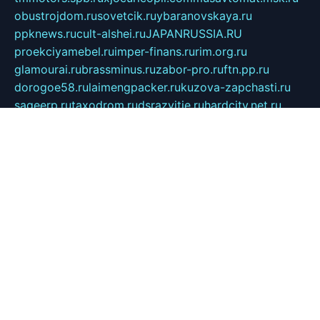
obustrojdom.ru
sovetcik.ru
ybaranovskaya.ru
ppknews.ru
cult-alshei.ru
JAPANRUSSIA.RU
proekciyamebel.ru
imper-finans.ru
rim.org.ru
glamourai.ru
brassminus.ru
zabor-pro.ru
ftn.pp.ru
dorogoe58.ru
laimengpacker.ru
kuzova-zapchasti.ru
sageerp.ru
taxodrom.ru
dsrazvitie.ru
hardcity.net.ru
ratinghomegames.ru
topservice25.ru
gubernyan.ru
gtglasslined.ru
ii4.ru
tssport.spb.ru
andorra24.com
blackwallstreet.ru
oboimos.ru
optim-doors.com.ru
ikuch.ru
nycr.org.ru
npa21.ru
vremya-ch.spb.ru
desert000.ru
ivtorgi.ru
ifiori.ru
catalog-statei.ru
dcv.org.ru
spetsmaster174.ru
ipkameryhiseeu.ru
dum26.ru
ruspol.spb.ru
fr-opendp.ru
kam-solnyshko.ru
cheyenne-arapaho.ru
sevzapmetal.spb.ru
ted-lapidus.spb.ru
parasite-eliminator.ru
sigma-complete.ru
modernworld.ru
dama-moda.ru
eholot-group.ru
sk-nvkz.ru
DRONGOLD.RU
democratia2.ru
i-farmer.ru
mass-sport.org