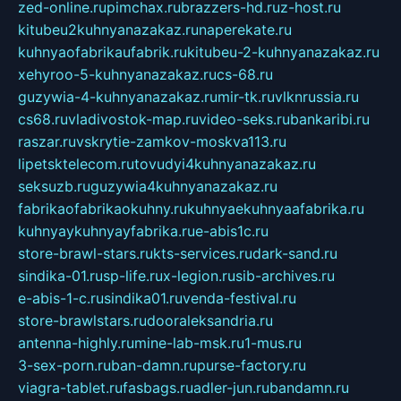
zed-online.ru
pimchax.ru
brazzers-hd.ru
z-host.ru
kitubeu2kuhnyanazakaz.ru
naperekate.ru
kuhnyaofabrikaufabrik.ru
kitubeu-2-kuhnyanazakaz.ru
xehyroo-5-kuhnyanazakaz.ru
cs-68.ru
guzywia-4-kuhnyanazakaz.ru
mir-tk.ru
vlknrussia.ru
cs68.ru
vladivostok-map.ru
video-seks.ru
bankaribi.ru
raszar.ru
vskrytie-zamkov-moskva113.ru
lipetsktelecom.ru
tovudyi4kuhnyanazakaz.ru
seksuzb.ru
guzywia4kuhnyanazakaz.ru
fabrikaofabrikaokuhny.ru
kuhnyaekuhnyaafabrika.ru
kuhnyaykuhnyayfabrika.ru
e-abis1c.ru
store-brawl-stars.ru
kts-services.ru
dark-sand.ru
sindika-01.ru
sp-life.ru
x-legion.ru
sib-archives.ru
e-abis-1-c.ru
sindika01.ru
venda-festival.ru
store-brawlstars.ru
dooraleksandria.ru
antenna-highly.ru
mine-lab-msk.ru
1-mus.ru
3-sex-porn.ru
ban-damn.ru
purse-factory.ru
viagra-tablet.ru
fasbags.ru
adler-jun.ru
bandamn.ru