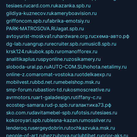
tesiaes.ru
card.com.ru
kazanka.spb.ru
gildiya-kuznecov.ru
kameryboavision.ru
griffoncom.spb.ru
fabrika-emotsiy.ru
PARK-MATROSOVA.RU
agat.spb.ru
avtoyurist-moskva1.ru
hardware.org.ru
схема-авто.рф
dg-lab.ru
angrup.ru
recruiter.spb.ru
music8.spb.ru
krsk124.ru
kubok.spb.ru
romanofforex.ru
analitikaplus.ru
spyonline.ru
zosikamery.ru
sloboda-ural.pp.ru
AUTO-COM.SU
hohota.net
alimy.ru
online-z.com
aromat-vostoka.ru
otdelkaexp.ru
mobilvest.ru
bbd.net.ru
mebelshop.msk.ru
smp-forum.ru
bastion-td.ru
kosmoscreative.ru
avrmotors.ru
art-galadesign.ru
tiffany-c.ru
ecostep-samara.ru
d-p.spb.ru
галактика73.рф
sko.com.ru
davitamebel-spb.ru
fotsis.ru
tesiaes.ru
kokoroyari.spb.ru
blesna-kazan.ru
mossilver.ru
lenderoq.ru
sergeydobrin.ru
tochkazvuka.msk.ru
people-of-art.ru
bezzubova.ru
clubtibet.ru
orior-aks.ru