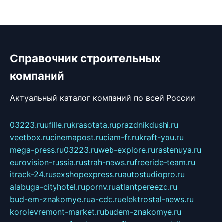
Справочник строительных
компаний
Актуальный каталог компаний по всей России
03223.ru
ufille.ru
krasotata.ru
prazdnikdushi.ru
veetbox.ru
cinemapost.ru
ciam-fr.ru
kraft-you.ru
mega-press.ru
03223.ru
web-explore.ru
rastenuya.ru
eurovision-russia.ru
strah-news.ru
freeride-team.ru
itrack-24.ru
sexshopexpress.ru
autostudiopro.ru
alabuga-cityhotel.ru
pornv.ru
atlantpereezd.ru
bud-em-znakomye.ru
a-cdc.ru
elektrostal-news.ru
korolevremont-market.ru
budem-znakomye.ru