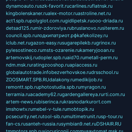
dynamoauto.ru
szk-favorit.ru
carlines.ru
flatnsk.ru
kingbolenskaner.ru
alex-motor.ru
astroline.net.ru
act1.spb.ru
polyglot.com.ru
gidlipetsk.ru
ooo-driada.ru
detsad125.ru
mir-zdoroviya.ru
bruslanovo.ru
siterem.ru
council.spb.ru
лодкипатриот.рф
kafekolizey.ru
iclub.net.ru
gazon-easy.ru
sugarepilekb.ru
grinox.ru
pylesostineco.ru
msts-ozarenie.ru
kameryjooan.ru
artemovskij.ru
dopler.spb.ru
aid70.ru
metall-perm.ru
ndm.msk.ru
ratingzooshop.ru
apiaccess.ru
globalautotrade.info
bezverhovskoe.ru
drsschool.ru
ZOOSMART.SPB.RU
dalakony.ru
medikijob.ru
remontt.spb.ru
photostudia.spb.ru
myragon.ru
terramia.ru
academy62.ru
gardengallereya.ru
rti.com.ru
artem-news.ru
biserinca.ru
krasnodarkurort.com
imshowtv.ru
mebel-v-tule.ru
mobtopik.ru
pcsecurity.net.ru
tool-sib.ru
multimetrunit.ru
sp-tour.ru
fan-cs.ru
santeh-russia.ru
symbian9.net.ru
DSHAIR.RU
tmmotors.spb.ru
xjocuricopii.com
musavtomat.msk.ru