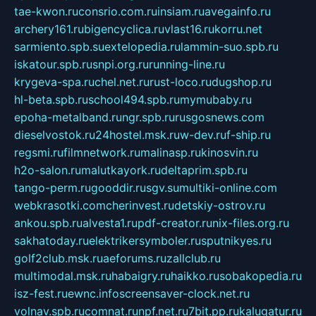
tae-kwon.ru
consrio.com.ru
insiam.ru
avegainfo.ru
archery161.ru
bigencyclica.ru
vlast16.ru
korru.net
sarmiento.spb.su
extelopedia.ru
lammin-suo.spb.ru
iskatour.spb.ru
snpi.org.ru
running-line.ru
krygeva-spa.ru
chel.net.ru
rust-loco.ru
dugshop.ru
hl-beta.spb.ru
school494.spb.ru
mymubaby.ru
epoha-metalband.ru
ngr.spb.ru
rusgosnews.com
dieselvostok.ru
24hostel.msk.ru
w-dev.ru
f-ship.ru
regsmi.ru
filmnetwork.ru
malinasp.ru
kinosvin.ru
h2o-salon.ru
malutkayork.ru
deltaprim.spb.ru
tango-perm.ru
gooddir.ru
sgv.su
multiki-online.com
webkrasotki.com
cherinvest.ru
detskiy-ostrov.ru
ankou.spb.ru
alvesta1.ru
pdf-creator.ru
nix-files.org.ru
sakhatoday.ru
elektrikersymboler.ru
sputnikyes.ru
golf2club.msk.ru
aeforums.ru
zallclub.ru
multimodal.msk.ru
habaigry.ru
haikko.ru
sobakopedia.ru
isz-fest.ru
ewnc.info
screensaver-clock.net.ru
volnav.spb.ru
comnat.ru
npf.net.ru
7bit.pp.ru
kalugatur.ru