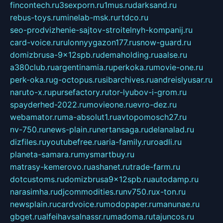
fincontech.ru
3sexporn.ru
1mus.ru
darksand.ru
rebus-toys.ru
minelab-msk.ru
rtdco.ru
seo-prodvizhenie-sajtov-stroitelnyh-kompanij.ru
card-voice.ru
rulonnyygazon177.ru
snow-guard.ru
domizbrusa-9x12spb.ru
demaholding.ru
aalse.ru
a380club.ru
argentinamia.ru
perkoka.ru
movie-one.ru
perk-oka.ru
g-octopus.ru
sibarchives.ru
andreislyusar.ru
naruto-x.ru
pursefactory.ru
tor-lyubov-i-grom.ru
spayderhed-2022.ru
movieone.ru
evro-dez.ru
webamator.ru
ma-absolut1.ru
avtopomosch27.ru
nv-750.ru
news-plain.ru
nertansaga.ru
delanalad.ru
dizfiles.ru
youtubefree.ru
aria-family.ru
roadli.ru
planeta-samara.ru
mysmartbuy.ru
matrasy-kemerovo.ru
ashanet.ru
trade-farm.ru
dotcustoms.ru
domizbrusa9x12spb.ru
autodamp.ru
narasimha.ru
djcommodities.ru
nv750.ru
x-ton.ru
newsplain.ru
cardvoice.ru
modopaper.ru
manunae.ru
gbget.ru
alfeihavsalnassr.ru
madoma.ru
tajuncos.ru