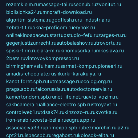
rezemkleim.ru
massage-tai.ru
seonub.ru
zvonitut.ru
biolisichka24.ru
mncraft-download.ru
algoritm-sistema.ru
godflesh.ru
ru-industria.ru
zebra-tlt.ru
okna-proficom.ru
erynok.ru
onlinekinospace.ru
startupstudio-fefu.ru
zarges-ru.ru
gegenjustizunrecht.ru
autobalashov.ru
utrovortu.ru
spiski-firm.ru
elara-m.ru
kinomusorka.ru
mkcslava.ru
2bets.ru
vintovoykompressor.ru
birminghamvsfulham.ru
sarmat-komp.ru
pioneeri.ru
amadis-chocolate.ru
shkurki-karakulya.ru
kanotiforet.spb.ru
tutmassage.ru
ecolog.org.ru
praga.spb.ru
falcorussia.ru
autodoctorservis.ru
kamertondom.spb.ru
net-life.net.ru
avto-vozim.ru
sakhcamera.ru
alliance-electro.spb.ru
stroyavt.ru
controlweb1.ru
tdsak74.ru
kinzozo-ru.ru
kvotka.ru
iron-snab.ru
costa-bella.ru
eugrus.pp.ru
associaciya39.ru
primexpo.spb.ru
bezmorchin.ru
ia2.ru
cpt21.ru
ispecspb.ru
regahost.ru
kolosok-elita.ru