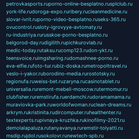
petrovkasports.ru
porno-online-besplatno.ru
splclub.ru
york-life.ru
doroga-expo.ru
ribery.ru
cleanmedicine.ru
slovar-ivrit.ru
porno-video-besplatno.ru
seks-365.ru
ovucontrol.ru
sloty-igrovyye-avtomaty.ru
ru-industriya.ru
russkoe-porno-besplatno.ru
belgorod-day.ru
digilith.ru
pichkurovlab.ru
medic-today.ru
taksu.ru
comp123.ru
don-ykt.ru
teensvoice.ru
imgsharing.ru
domashnee-porno.ru
eva-elfie.ru
foto-tur.ru
biz-doska.ru
metropoltravel.ru
veslo-i-yakor.ru
borodino-media.ru
rostotsky.ru
regionufa.ru
weiss-bet.ru
zaryna.ru
casinotablet.ru
universalia.ru
remont-mebeli-moscow.ru
termomur.ru
clubfisher.ru
remstirufa.ru
erdamchi.ru
doramamama.ru
muraviovka-park.ru
worldofwoman.ru
clean-dreams.ru
arkrym.ru
kristinita.ru
dircomputer.ru
healthenter.ru
textexperts.ru
pivnaya-kruzhka.ru
kinofilmy-2021.ru
demolalapaluza.ru
tanyavanya.ru
remstir-tolyatti.ru
msdip.ru
jdol.ru
sokolovr.ru
newtech-spb.ru