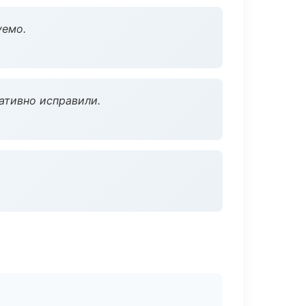
уемо.
ативно исправили.