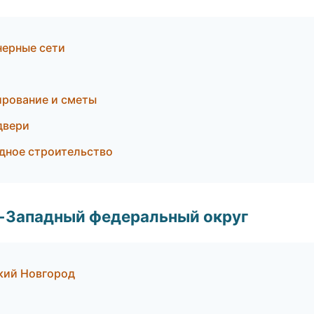
нерные сети
рование и сметы
двери
дное строительство
о-Западный федеральный округ
кий Новгород