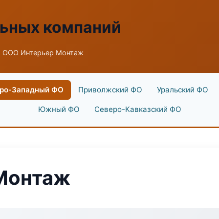
льных компаний
 ООО Интерьер Монтаж
ро-Западный ФО
Приволжский ФО
Уральский ФО
Южный ФО
Северо-Кавказский ФО
Монтаж