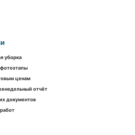
ми
ая уборка
 фотоэтапы
птовым ценам
женедельный отчёт
их документов
 работ