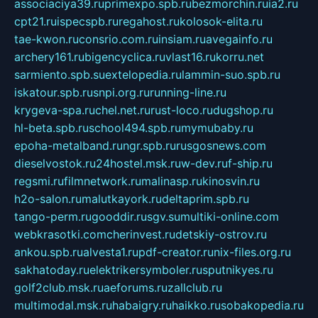
associaciya39.ru
primexpo.spb.ru
bezmorchin.ru
ia2.ru
cpt21.ru
ispecspb.ru
regahost.ru
kolosok-elita.ru
tae-kwon.ru
consrio.com.ru
insiam.ru
avegainfo.ru
archery161.ru
bigencyclica.ru
vlast16.ru
korru.net
sarmiento.spb.su
extelopedia.ru
lammin-suo.spb.ru
iskatour.spb.ru
snpi.org.ru
running-line.ru
krygeva-spa.ru
chel.net.ru
rust-loco.ru
dugshop.ru
hl-beta.spb.ru
school494.spb.ru
mymubaby.ru
epoha-metalband.ru
ngr.spb.ru
rusgosnews.com
dieselvostok.ru
24hostel.msk.ru
w-dev.ru
f-ship.ru
regsmi.ru
filmnetwork.ru
malinasp.ru
kinosvin.ru
h2o-salon.ru
malutkayork.ru
deltaprim.spb.ru
tango-perm.ru
gooddir.ru
sgv.su
multiki-online.com
webkrasotki.com
cherinvest.ru
detskiy-ostrov.ru
ankou.spb.ru
alvesta1.ru
pdf-creator.ru
nix-files.org.ru
sakhatoday.ru
elektrikersymboler.ru
sputnikyes.ru
golf2club.msk.ru
aeforums.ru
zallclub.ru
multimodal.msk.ru
habaigry.ru
haikko.ru
sobakopedia.ru