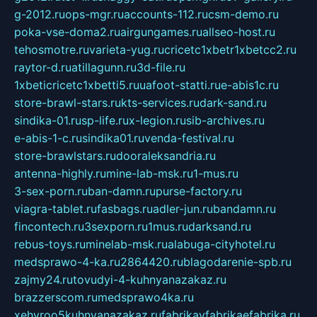
g-2012.ru
ops-mgr.ru
accounts-112.ru
csm-demo.ru
poka-vse-doma2.ru
airgungames.ru
allseo-host.ru
tehosmotre.ru
varieta-yug.ru
cricetc1xbetr1xbetcc2.ru
raytor-d.ru
atillagunn.ru
3d-file.ru
1xbeticricetc1xbetti5.ru
uafoot-statti.ru
e-abis1c.ru
store-brawl-stars.ru
kts-services.ru
dark-sand.ru
sindika-01.ru
sp-life.ru
x-legion.ru
sib-archives.ru
e-abis-1-c.ru
sindika01.ru
venda-festival.ru
store-brawlstars.ru
dooraleksandria.ru
antenna-highly.ru
mine-lab-msk.ru
1-mus.ru
3-sex-porn.ru
ban-damn.ru
purse-factory.ru
viagra-tablet.ru
fasbags.ru
adler-jun.ru
bandamn.ru
fincontech.ru
3sexporn.ru
1mus.ru
darksand.ru
rebus-toys.ru
minelab-msk.ru
alabuga-cityhotel.ru
medsprawo-4-ka.ru
2864420.ru
blagodarenie-spb.ru
zajmy24.ru
tovudyi-4-kuhnyanazakaz.ru
brazzerscom.ru
medsprawo4ka.ru
xehyroo5kuhnyanazakaz.ru
fabrikayfabrikaefabrika.ru