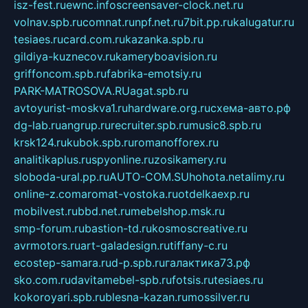
isz-fest.ru
ewnc.info
screensaver-clock.net.ru
volnav.spb.ru
comnat.ru
npf.net.ru
7bit.pp.ru
kalugatur.ru
tesiaes.ru
card.com.ru
kazanka.spb.ru
gildiya-kuznecov.ru
kameryboavision.ru
griffoncom.spb.ru
fabrika-emotsiy.ru
PARK-MATROSOVA.RU
agat.spb.ru
avtoyurist-moskva1.ru
hardware.org.ru
схема-авто.рф
dg-lab.ru
angrup.ru
recruiter.spb.ru
music8.spb.ru
krsk124.ru
kubok.spb.ru
romanofforex.ru
analitikaplus.ru
spyonline.ru
zosikamery.ru
sloboda-ural.pp.ru
AUTO-COM.SU
hohota.net
alimy.ru
online-z.com
aromat-vostoka.ru
otdelkaexp.ru
mobilvest.ru
bbd.net.ru
mebelshop.msk.ru
smp-forum.ru
bastion-td.ru
kosmoscreative.ru
avrmotors.ru
art-galadesign.ru
tiffany-c.ru
ecostep-samara.ru
d-p.spb.ru
галактика73.рф
sko.com.ru
davitamebel-spb.ru
fotsis.ru
tesiaes.ru
kokoroyari.spb.ru
blesna-kazan.ru
mossilver.ru