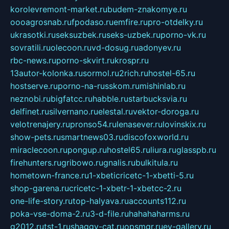
korolevremont-market.ru
budem-znakomye.ru
oooagrosnab.ru
fpodaso.ru
emfire.ru
pro-otdelky.ru
ukrasotki.ru
seksuzbek.ru
seks-uzbek.ru
porno-vk.ru
sovratili.ru
olecoon.ru
vd-dosug.ru
adonyev.ru
rbc-news.ru
porno-skvirt.ru
krospr.ru
13autor-kolonka.ru
sormol.ru
2rich.ru
hostel-65.ru
hostserve.ru
porno-na-russkom.ru
mishinlab.ru
neznobi.ru
bigfatcc.ru
habble.ru
starbucksvia.ru
delfinet.ru
silvernano.ru
elestal.ru
vektor-doroga.ru
velotrenajery.ru
pronso54.ru
lenasever.ru
lovinskix.ru
show-pets.ru
smartnews03.ru
discofoxworld.ru
miraclecoon.ru
pongup.ru
hostel65.ru
liura.ru
glasspb.ru
firehunters.ru
gribowo.ru
gnalis.ru
bulkitula.ru
hometown-france.ru
1-xbeticricetc-1-xbetti-5.ru
shop-garena.ru
cricetc-1-xbetr-1-xbetcc-2.ru
one-life-story.ru
top-halyava.ru
accounts112.ru
poka-vse-doma-2.ru
3-d-file.ru
hahahaharms.ru
g2012.ru
tst-1.ru
shaggy-cat.ru
opsmgr.ru
ev-gallery.ru