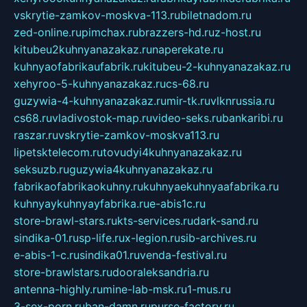
vskrytie-zamkov-moskva-113.ru
biletnadom.ru
zed-online.ru
pimchax.ru
brazzers-hd.ru
z-host.ru
kitubeu2kuhnyanazakaz.ru
naperekate.ru
kuhnyaofabrikaufabrik.ru
kitubeu-2-kuhnyanazakaz.ru
xehyroo-5-kuhnyanazakaz.ru
cs-68.ru
guzywia-4-kuhnyanazakaz.ru
mir-tk.ru
vlknrussia.ru
cs68.ru
vladivostok-map.ru
video-seks.ru
bankaribi.ru
raszar.ru
vskrytie-zamkov-moskva113.ru
lipetsktelecom.ru
tovudyi4kuhnyanazakaz.ru
seksuzb.ru
guzywia4kuhnyanazakaz.ru
fabrikaofabrikaokuhny.ru
kuhnyaekuhnyaafabrika.ru
kuhnyaykuhnyayfabrika.ru
e-abis1c.ru
store-brawl-stars.ru
kts-services.ru
dark-sand.ru
sindika-01.ru
sp-life.ru
x-legion.ru
sib-archives.ru
e-abis-1-c.ru
sindika01.ru
venda-festival.ru
store-brawlstars.ru
dooraleksandria.ru
antenna-highly.ru
mine-lab-msk.ru
1-mus.ru
3-sex-porn.ru
ban-damn.ru
purse-factory.ru