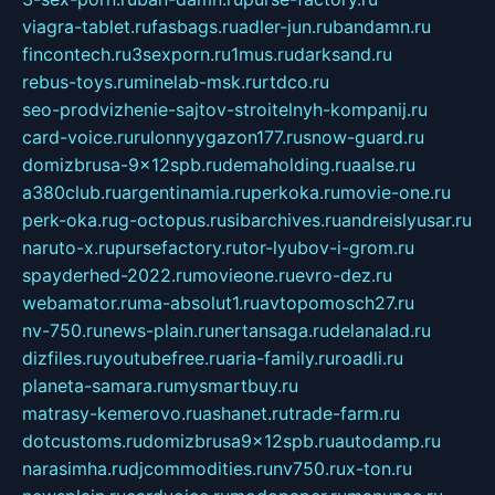
viagra-tablet.ru
fasbags.ru
adler-jun.ru
bandamn.ru
fincontech.ru
3sexporn.ru
1mus.ru
darksand.ru
rebus-toys.ru
minelab-msk.ru
rtdco.ru
seo-prodvizhenie-sajtov-stroitelnyh-kompanij.ru
card-voice.ru
rulonnyygazon177.ru
snow-guard.ru
domizbrusa-9x12spb.ru
demaholding.ru
aalse.ru
a380club.ru
argentinamia.ru
perkoka.ru
movie-one.ru
perk-oka.ru
g-octopus.ru
sibarchives.ru
andreislyusar.ru
naruto-x.ru
pursefactory.ru
tor-lyubov-i-grom.ru
spayderhed-2022.ru
movieone.ru
evro-dez.ru
webamator.ru
ma-absolut1.ru
avtopomosch27.ru
nv-750.ru
news-plain.ru
nertansaga.ru
delanalad.ru
dizfiles.ru
youtubefree.ru
aria-family.ru
roadli.ru
planeta-samara.ru
mysmartbuy.ru
matrasy-kemerovo.ru
ashanet.ru
trade-farm.ru
dotcustoms.ru
domizbrusa9x12spb.ru
autodamp.ru
narasimha.ru
djcommodities.ru
nv750.ru
x-ton.ru