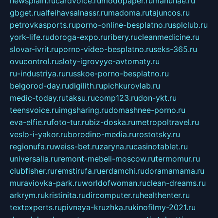
newsplain.ru
cardvoice.ru
modopaper.ru
manunae.ru
gbget.ru
alfeihavsalnassr.ru
madoma.ru
tajuncos.ru
petrovkasports.ru
porno-online-besplatno.ru
splclub.ru
york-life.ru
doroga-expo.ru
ribery.ru
cleanmedicine.ru
slovar-ivrit.ru
porno-video-besplatno.ru
seks-365.ru
ovucontrol.ru
sloty-igrovyye-avtomaty.ru
ru-industriya.ru
russkoe-porno-besplatno.ru
belgorod-day.ru
digilith.ru
pichkurovlab.ru
medic-today.ru
taksu.ru
comp123.ru
don-ykt.ru
teensvoice.ru
imgsharing.ru
domashnee-porno.ru
eva-elfie.ru
foto-tur.ru
biz-doska.ru
metropoltravel.ru
veslo-i-yakor.ru
borodino-media.ru
rostotsky.ru
regionufa.ru
weiss-bet.ru
zaryna.ru
casinotablet.ru
universalia.ru
remont-mebeli-moscow.ru
termomur.ru
clubfisher.ru
remstirufa.ru
erdamchi.ru
doramamama.ru
muraviovka-park.ru
worldofwoman.ru
clean-dreams.ru
arkrym.ru
kristinita.ru
dircomputer.ru
healthenter.ru
textexperts.ru
pivnaya-kruzhka.ru
kinofilmy-2021.ru