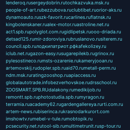
lenderoq.ru
sergeydobrin.ru
tochkazvuka.msk.ru
people-of-art.ru
bezzubova.ru
clubtibet.ru
orior-aks.ru
dynamoauto.ru
szk-favorit.ru
carlines.ru
flatnsk.ru
kingbolenskaner.ru
alex-motor.ru
astroline.net.ru
act1.spb.ru
polyglot.com.ru
gidlipetsk.ru
ooo-driada.ru
detsad125.ru
mir-zdoroviya.ru
bruslanovo.ru
siterem.ru
council.spb.ru
лодкипатриот.рф
kafekolizey.ru
iclub.net.ru
gazon-easy.ru
sugarepilekb.ru
grinox.ru
pylesostineco.ru
msts-ozarenie.ru
kameryjooan.ru
artemovskij.ru
dopler.spb.ru
aid70.ru
metall-perm.ru
ndm.msk.ru
ratingzooshop.ru
apiaccess.ru
globalautotrade.info
bezverhovskoe.ru
drsschool.ru
ZOOSMART.SPB.RU
dalakony.ru
medikijob.ru
remontt.spb.ru
photostudia.spb.ru
myragon.ru
terramia.ru
academy62.ru
gardengallereya.ru
rti.com.ru
artem-news.ru
biserinca.ru
krasnodarkurort.com
imshowtv.ru
mebel-v-tule.ru
mobtopik.ru
pcsecurity.net.ru
tool-sib.ru
multimetrunit.ru
sp-tour.ru