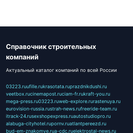
Справочник строительных
компаний
Актуальный каталог компаний по всей России
03223.ru
ufille.ru
krasotata.ru
prazdnikdushi.ru
veetbox.ru
cinemapost.ru
ciam-fr.ru
kraft-you.ru
mega-press.ru
03223.ru
web-explore.ru
rastenuya.ru
eurovision-russia.ru
strah-news.ru
freeride-team.ru
itrack-24.ru
sexshopexpress.ru
autostudiopro.ru
alabuga-cityhotel.ru
pornv.ru
atlantpereezd.ru
bud-em-znakomye.ru
a-cdc.ru
elektrostal-news.ru