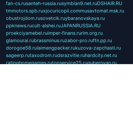
fan-cs.ru
santeh-russia.ru
symbian9.net.ru
DSHAIR.RU
tmmotors.spb.ru
xjocuricopii.com
musavtomat.msk.ru
obustrojdom.ru
sovetcik.ru
ybaranovskaya.ru
ppknews.ru
cult-alshei.ru
JAPANRUSSIA.RU
proekciyamebel.ru
imper-finans.ru
rim.org.ru
glamourai.ru
brassminus.ru
zabor-pro.ru
ftn.pp.ru
dorogoe58.ru
laimengpacker.ru
kuzova-zapchasti.ru
sageerp.ru
taxodrom.ru
dsrazvitie.ru
hardcity.net.ru
ratinghomegames.ru
topservice25.ru
gubernyan.ru
gtglasslined.ru
ii4.ru
tssport.spb.ru
andorra24.com
blackwallstreet.ru
oboimos.ru
optim-doors.com.ru
ikuch.ru
nycr.org.ru
npa21.ru
vremya-ch.spb.ru
desert000.ru
ivtorgi.ru
ifiori.ru
catalog-statei.ru
dcv.org.ru
spetsmaster174.ru
ipkameryhiseeu.ru
dum26.ru
ruspol.spb.ru
fr-opendp.ru
kam-solnyshko.ru
cheyenne-arapaho.ru
sevzapmetal.spb.ru
ted-lapidus.spb.ru
parasite-eliminator.ru
sigma-complete.ru
modernworld.ru
dama-moda.ru