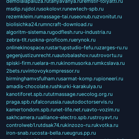
demolalapaluza.ru
tanyavanya.ru
remstir-tolyatti.ru
msdip.ru
jdol.ru
sokolovr.ru
newtech-spb.ru
rezemkleim.ru
massage-tai.ru
seonub.ru
zvonitut.ru
biolisichka24.ru
mncraft-download.ru
algoritm-sistema.ru
godflesh.ru
ru-industria.ru
zebra-tlt.ru
okna-proficom.ru
erynok.ru
onlinekinospace.ru
startupstudio-fefu.ru
zarges-ru.ru
gegenjustizunrecht.ru
autobalashov.ru
utrovortu.ru
spiski-firm.ru
elara-m.ru
kinomusorka.ru
mkcslava.ru
2bets.ru
vintovoykompressor.ru
birminghamvsfulham.ru
sarmat-komp.ru
pioneeri.ru
amadis-chocolate.ru
shkurki-karakulya.ru
kanotiforet.spb.ru
tutmassage.ru
ecolog.org.ru
praga.spb.ru
falcorussia.ru
autodoctorservis.ru
kamertondom.spb.ru
net-life.net.ru
avto-vozim.ru
sakhcamera.ru
alliance-electro.spb.ru
stroyavt.ru
controlweb1.ru
tdsak74.ru
kinzozo-ru.ru
kvotka.ru
iron-snab.ru
costa-bella.ru
eugrus.pp.ru